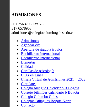
ADMISIONES
601 7563798 Ext. 205
317 6578908
admisiones@colegiocolombogales.edu.co
Admisiones
Agendar cita
Apertura de grado Párvulos
Bachillerato Internacional
Bachillerato Internacional
Bienestar
Calidad
Cartillas de psicología
CCG en Linea
Charla Virtual de Admisiones 2021 – 2022
Circulares
Colegio bilingüe Calendario B Bogota
Colegio bilingües calendario b Bogota
Colegio Colombo Gales
Colegios Bilingües Bogotá Norte
Contacto