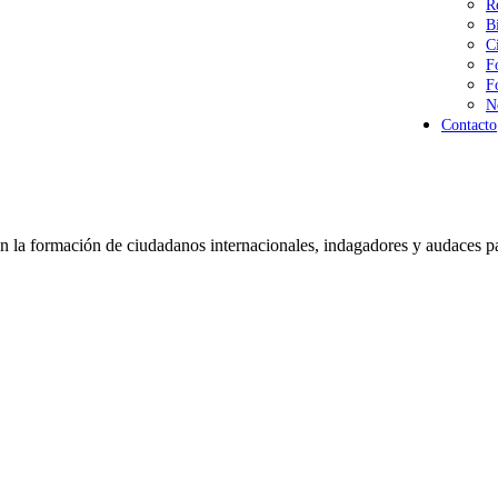
R
B
C
F
F
N
Contacto
 la formación de ciudadanos internacionales, indagadores y audaces pa