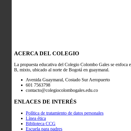
ACERCA DEL COLEGIO
La propuesta educativa del Colegio Colombo Gales se enfoca en
B, mixto, ubicado al norte de Bogotá en guaymaral.
Avenida Guaymaral, Costado Sur Aeropuerto
601 7563798
contacto@colegiocolombogales.edu.co
ENLACES DE INTERÉS
Política de tratamiento de datos personales
Línea ética
Biblioteca CCG
Escuela para padres