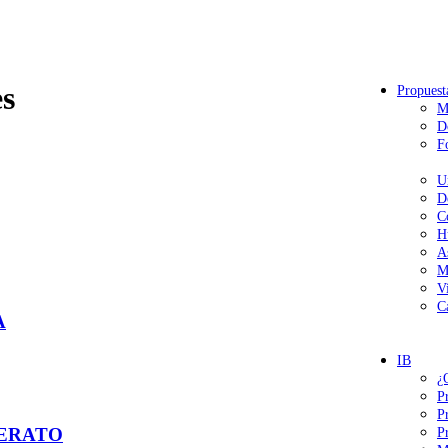
s
Propuest
M
D
F
U
D
C
H
A
M
V
C
A
IB
¿
P
P
LERATO
P