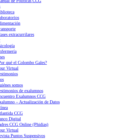
anual de Políticas CCG
s
iblioteca
aboratorios
limentación
ransporte
ases extracurrilares
r
sicología
nfermería
nes
Por qué el Colombo Gales?
our Virtual
estimonios
os
uiénes somos
estimonios de exalumnos
ncuentro Exalumnos CCG
xalumno – Actualización de Datos
ínea
tlantida CCG
anco Digital
adres CCG Online (Phidias)
our Virtual
evista Puntos Suspensivos