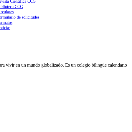
evista Científica CCG
iblioteca CCG
irculares
ormulario de solicitudes
ormatos
oticias
ra vivir en un mundo globalizado. Es un colegio bilingüe calendario