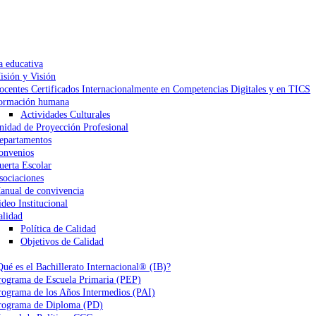
a educativa
isión y Visión
ocentes Certificados Internacionalmente en Competencias Digitales y en TICS
ormación humana
Actividades Culturales
nidad de Proyección Profesional
epartamentos
onvenios
uerta Escolar
sociaciones
anual de convivencia
ideo Institucional
alidad
Política de Calidad
Objetivos de Calidad
Qué es el Bachillerato Internacional® (IB)?
rograma de Escuela Primaria (PEP)
rograma de los Años Intermedios (PAI)
rograma de Diploma (PD)