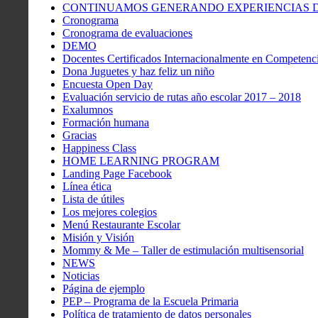
CONTINUAMOS GENERANDO EXPERIENCIAS DE
Cronograma
Cronograma de evaluaciones
DEMO
Docentes Certificados Internacionalmente en Competenci
Dona Juguetes y haz feliz un niño
Encuesta Open Day
Evaluación servicio de rutas año escolar 2017 – 2018
Exalumnos
Formación humana
Gracias
Happiness Class
HOME LEARNING PROGRAM
Landing Page Facebook
Línea ética
Lista de útiles
Los mejores colegios
Menú Restaurante Escolar
Misión y Visión
Mommy & Me – Taller de estimulación multisensorial
NEWS
Noticias
Página de ejemplo
PEP – Programa de la Escuela Primaria
Política de tratamiento de datos personales