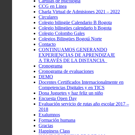
Cartillas de psicología
CCG en Linea
Charla Virtual de Admisiones 2021 – 2022
Circulares
Colegio bilingüe Calendario B Bogota
Colegio bilingües calendario b Bogota
Colegio Colombo Gales
Colegios Bilingües Bogotá Norte
Contacto
CONTINUAMOS GENERANDO
EXPERIENCIAS DE APRENDIZAJE
A TRAVÉS DE LA DISTANCIA
Cronograma
Cronograma de evaluaciones
DEMO
Docentes Certificados Internacionalmente en
Competencias Digitales y en TICS
Dona Juguetes y haz feliz un niño
Encuesta Open Day
Evaluación servicio de rutas año escolar 2017 –
2018
Exalumnos
Formación humana
Gracias
Happiness Class