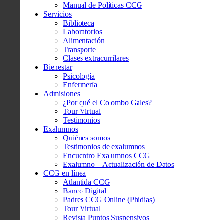
Manual de Políticas CCG
Servicios
Biblioteca
Laboratorios
Alimentación
Transporte
Clases extracurrilares
Bienestar
Psicología
Enfermería
Admisiones
¿Por qué el Colombo Gales?
Tour Virtual
Testimonios
Exalumnos
Quiénes somos
Testimonios de exalumnos
Encuentro Exalumnos CCG
Exalumno – Actualización de Datos
CCG en línea
Atlantida CCG
Banco Digital
Padres CCG Online (Phidias)
Tour Virtual
Revista Puntos Suspensivos