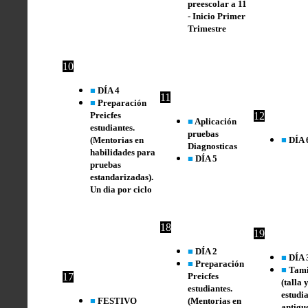
preescolar a 11
- Inicio Primer
Trimestre
10
■
DÍA 4
11
■
Preparación
Preicfes
12
■
Aplicación
estudiantes.
pruebas
(Mentorias en
■
DÍA 
Diagnosticas
habilidades para
■
DÍA 5
pruebas
estandarizadas).
Un dia por ciclo
18
19
■
DÍA 2
■
DÍA 
■
Preparación
■
Tami
17
Preicfes
(talla 
estudiantes.
estudi
■
FESTIVO
(Mentorias en
antigu