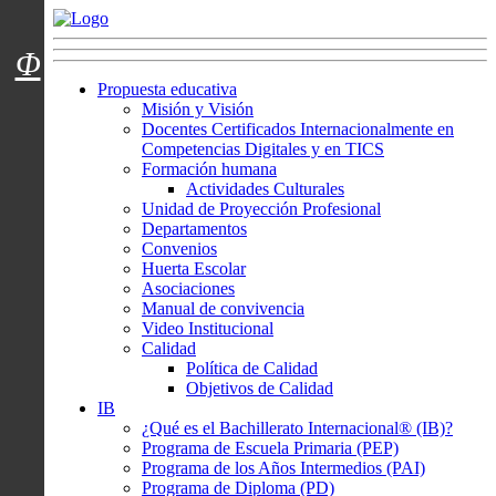
Menú usuarios
Φ
Propuesta educativa
Misión y Visión
Docentes Certificados Internacionalmente en
Competencias Digitales y en TICS
Formación humana
Actividades Culturales
Unidad de Proyección Profesional
Departamentos
Convenios
Huerta Escolar
Asociaciones
Manual de convivencia
Video Institucional
Calidad
Política de Calidad
Objetivos de Calidad
IB
¿Qué es el Bachillerato Internacional® (IB)?
Programa de Escuela Primaria (PEP)
Programa de los Años Intermedios (PAI)
Programa de Diploma (PD)