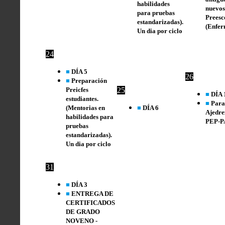
habilidades
nuevos
para pruebas
Preesc
estandarizadas).
(Enfer
Un dia por ciclo
24
■
DÍA 5
26
■
Preparación
Preicfes
25
■
DÍA 
estudiantes.
■
Para
(Mentorias en
■
DÍA 6
Ajedre
habilidades para
PEP-P
pruebas
estandarizadas).
Un dia por ciclo
31
■
DÍA 3
■
ENTREGA DE
CERTIFICADOS
DE GRADO
NOVENO -