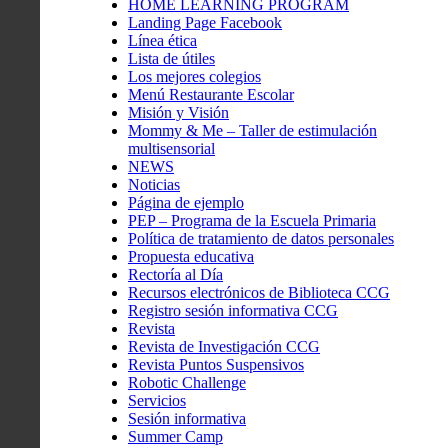
HOME LEARNING PROGRAM
Landing Page Facebook
Línea ética
Lista de útiles
Los mejores colegios
Menú Restaurante Escolar
Misión y Visión
Mommy & Me – Taller de estimulación
multisensorial
NEWS
Noticias
Página de ejemplo
PEP – Programa de la Escuela Primaria
Política de tratamiento de datos personales
Propuesta educativa
Rectoría al Día
Recursos electrónicos de Biblioteca CCG
Registro sesión informativa CCG
Revista
Revista de Investigación CCG
Revista Puntos Suspensivos
Robotic Challenge
Servicios
Sesión informativa
Summer Camp