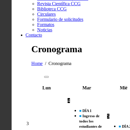
Revista Científica CCG
Biblioteca CCG
Circulares
Formulario de solicitudes
Formatos
Noticias
Contacto
Cronograma
Home
Cronograma
Lun
Mar
Mié
4
■
DÍA 1
■
Ingreso de
5
todos los
3
estudiantes de
■
DÍA 