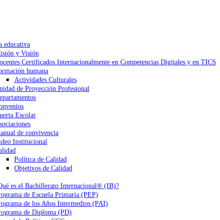
a educativa
isión y Visión
ocentes Certificados Internacionalmente en Competencias Digitales y en TICS
ormación humana
Actividades Culturales
nidad de Proyección Profesional
epartamentos
onvenios
uerta Escolar
sociaciones
anual de convivencia
ideo Institucional
alidad
Política de Calidad
Objetivos de Calidad
Qué es el Bachillerato Internacional® (IB)?
rograma de Escuela Primaria (PEP)
rograma de los Años Intermedios (PAI)
rograma de Diploma (PD)