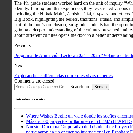
The 4th-grade students worked hard on the unit of inquiry “Wh
identity. Throughout this experience, they researched various 
including the Nukak Makú, Amish, Tutsi, Gypsies, and others. T
Big Book, highlighting the beliefs, traditions, rituals, and simpl
part of the unit’s conclusion, 3rd-grade students had the opportu
gaining a deeper understanding of the cultures presented and lea
about different cultures opens the door to a better understanding
Previous
Programa de Animación Lectora 2024 – 2025 “Volando entre l
Next
Explorando las diferencias entre seres vivos e inertes
Comments are closed.
Search for:
Search
Entradas recientes
Where Wishes Begin: un viaje donde los sueños encontra
Más de 100 proyectos brillaron en el STEM/STEAM Da
Nuestra Directora Corporativa de la Unidad de Proyecció
participaron en un encuentro internacional en España y Fr