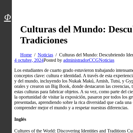
Menú usuarios
Φ
Culturas del Mundo: Descu
Tradiciones
Home
Noticias
Culturas del Mundo: Descubriendo Iden
4 octubre, 2024
Posted by
administradorCCG
Noticias
Los estudiantes de cuarto grado estuvieron trabajando intensa
conceptos clave: cultura e identidad. A través de esta experienc
y del mundo, incluyendo los Nukak Makú, Amish, Tutsi, y Gypsy
orales y crearon un Big Book, donde destacaron las creencias, t
estas culturas para fabricar objetos. A su vez, como parte del cie
la oportunidad de visitar la exposición, pasaron por todos los g
presentadas, aprendiendo sobre la rica diversidad que cada una 
comprender mejor el mundo y a respetar nuestras diferencias.
Inglés
Cultures of the World: Discovering Identities and Traditions Cul