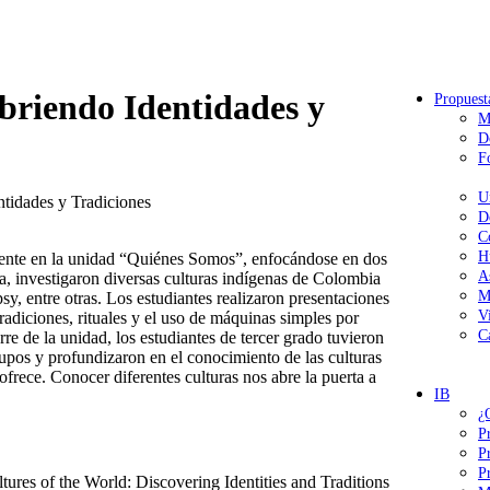
briendo Identidades y
Propuest
M
D
F
U
tidades y Tradiciones
D
C
H
mente en la unidad “Quiénes Somos”, enfocándose en dos
A
ia, investigaron diversas culturas indígenas de Colombia
M
, entre otras. Los estudiantes realizaron presentaciones
V
radiciones, rituales y el uso de máquinas simples por
C
rre de la unidad, los estudiantes de tercer grado tuvieron
rupos y profundizaron en el conocimiento de las culturas
ofrece. Conocer diferentes culturas nos abre la puerta a
IB
¿
P
P
P
tures of the World: Discovering Identities and Traditions