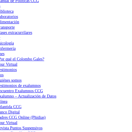
anual de Políticas CCG
s
iblioteca
aboratorios
limentación
ransporte
ases extracurrilares
r
sicología
nfermería
nes
Por qué el Colombo Gales?
our Virtual
estimonios
os
uiénes somos
estimonios de exalumnos
ncuentro Exalumnos CCG
xalumno – Actualización de Datos
ínea
tlantida CCG
anco Digital
adres CCG Online (Phidias)
our Virtual
evista Puntos Suspensivos