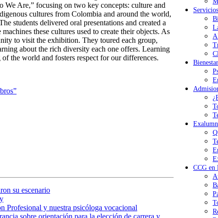
M
o We Are,” focusing on two key concepts: culture and
Servicio
indigenous cultures from Colombia and around the world,
B
he students delivered oral presentations and created a
L
e machines these cultures used to create their objects. As
A
nity to visit the exhibition. They toured each group,
T
rning about the rich diversity each one offers. Learning
Cl
 of the world and fosters respect for our differences.
Bienesta
P
E
Admisio
ibros”
¿
T
T
Exalumn
Q
T
E
E
CCG en l
A
B
ron su escenario
P
y
T
n Profesional y nuestra psicóloga vocacional
R
ancia sobre orientación para la elección de carrera y