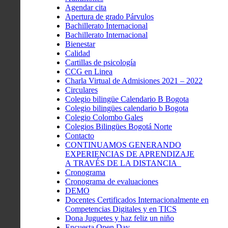
Agendar cita
Apertura de grado Párvulos
Bachillerato Internacional
Bachillerato Internacional
Bienestar
Calidad
Cartillas de psicología
CCG en Linea
Charla Virtual de Admisiones 2021 – 2022
Circulares
Colegio bilingüe Calendario B Bogota
Colegio bilingües calendario b Bogota
Colegio Colombo Gales
Colegios Bilingües Bogotá Norte
Contacto
CONTINUAMOS GENERANDO
EXPERIENCIAS DE APRENDIZAJE
A TRAVÉS DE LA DISTANCIA
Cronograma
Cronograma de evaluaciones
DEMO
Docentes Certificados Internacionalmente en
Competencias Digitales y en TICS
Dona Juguetes y haz feliz un niño
Encuesta Open Day