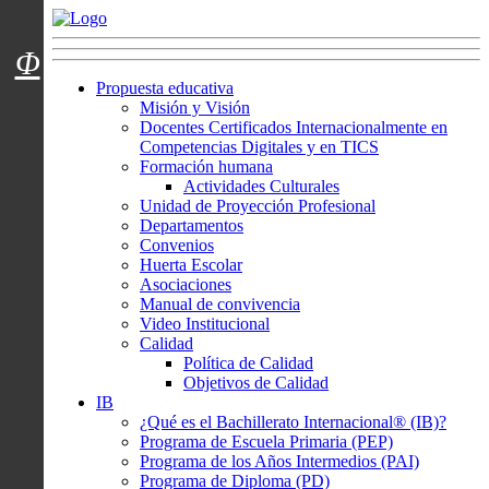
Menú usuarios
Φ
Propuesta educativa
Misión y Visión
Docentes Certificados Internacionalmente en
Competencias Digitales y en TICS
Formación humana
Actividades Culturales
Unidad de Proyección Profesional
Departamentos
Convenios
Huerta Escolar
Asociaciones
Manual de convivencia
Video Institucional
Calidad
Política de Calidad
Objetivos de Calidad
IB
¿Qué es el Bachillerato Internacional® (IB)?
Programa de Escuela Primaria (PEP)
Programa de los Años Intermedios (PAI)
Programa de Diploma (PD)