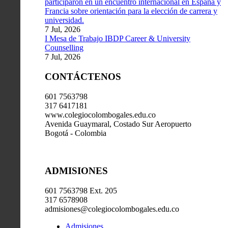
participaron en un encuentro internacional en España y
Francia sobre orientación para la elección de carrera y
universidad.
7 Jul, 2026
I Mesa de Trabajo IBDP Career & University
Counselling
7 Jul, 2026
CONTÁCTENOS
601 7563798
317 6417181
www.colegiocolombogales.edu.co
Avenida Guaymaral, Costado Sur Aeropuerto
Bogotá - Colombia
ADMISIONES
601 7563798 Ext. 205
317 6578908
admisiones@colegiocolombogales.edu.co
Admisiones