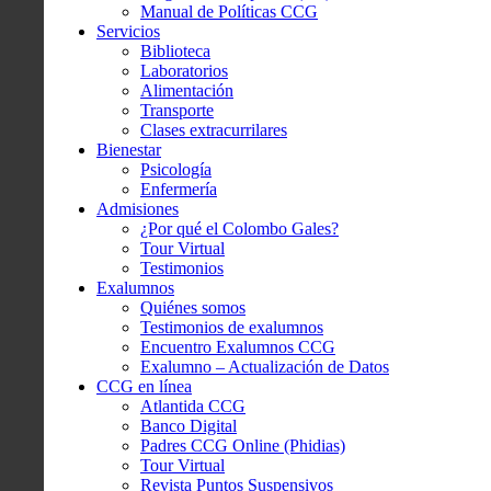
Manual de Políticas CCG
Servicios
Biblioteca
Laboratorios
Alimentación
Transporte
Clases extracurrilares
Bienestar
Psicología
Enfermería
Admisiones
¿Por qué el Colombo Gales?
Tour Virtual
Testimonios
Exalumnos
Quiénes somos
Testimonios de exalumnos
Encuentro Exalumnos CCG
Exalumno – Actualización de Datos
CCG en línea
Atlantida CCG
Banco Digital
Padres CCG Online (Phidias)
Tour Virtual
Revista Puntos Suspensivos