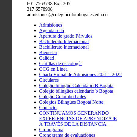
601 7563798 Ext. 205
317 6578908
admisiones@colegiocolombogales.edu.co
Admisiones
Agendar cita
Apertura de grado Párvulos
Bachillerato Internacional
Bachillerato Internacional
Bienestar
Calidad
Cartillas de psicología
CCG en Linea
Charla Virtual de Admisiones 2021 – 2022
Circulares
Colegio bilingüe Calendario B Bogota
Colegio bilingües calendario b Bogota
Colegio Colombo Gales
Colegios Bilingües Bogotá Norte
Contacto
CONTINUAMOS GENERANDO
EXPERIENCIAS DE APRENDIZAJE
A TRAVÉS DE LA DISTANCIA
Cronograma
Cronograma de evaluaciones