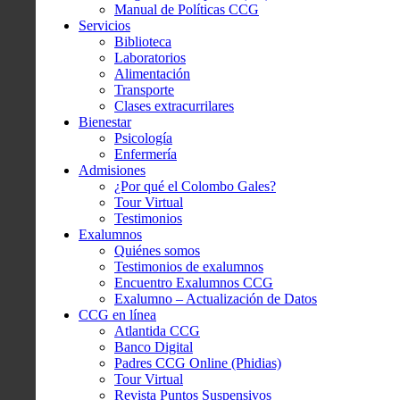
Manual de Políticas CCG
Servicios
Biblioteca
Laboratorios
Alimentación
Transporte
Clases extracurrilares
Bienestar
Psicología
Enfermería
Admisiones
¿Por qué el Colombo Gales?
Tour Virtual
Testimonios
Exalumnos
Quiénes somos
Testimonios de exalumnos
Encuentro Exalumnos CCG
Exalumno – Actualización de Datos
CCG en línea
Atlantida CCG
Banco Digital
Padres CCG Online (Phidias)
Tour Virtual
Revista Puntos Suspensivos