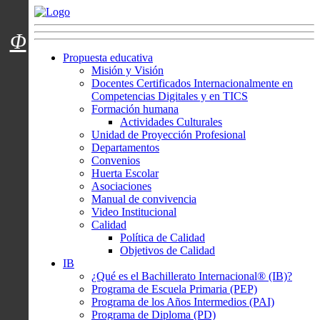
Menú usuarios
Φ
Propuesta educativa
Misión y Visión
Docentes Certificados Internacionalmente en
Competencias Digitales y en TICS
Formación humana
Actividades Culturales
Unidad de Proyección Profesional
Departamentos
Convenios
Huerta Escolar
Asociaciones
Manual de convivencia
Video Institucional
Calidad
Política de Calidad
Objetivos de Calidad
IB
¿Qué es el Bachillerato Internacional® (IB)?
Programa de Escuela Primaria (PEP)
Programa de los Años Intermedios (PAI)
Programa de Diploma (PD)