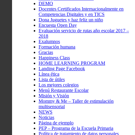
DEMO
Docentes Certificados Internacionalmente en
Competencias Digitales y en TICS
Dona Juguetes y haz feliz un niño
Encuesta Open Day
Evaluación servicio de rutas año escolar 2017 –
2018
Exalumnos
Formación humana
Gracias
Happiness Class
HOME LEARNING PROGRAM
Landing Page Facebook
Línea ética
Lista de útiles
Los mejores colegios
Menú Restaurante Escolar
Misión y Visión
Mommy & Me – Taller de estimulación
multisensorial
NEWS
Noticias
Página de ejemplo
PEP – Programa de la Escuela Primaria
Política de tratamiento de datos personales