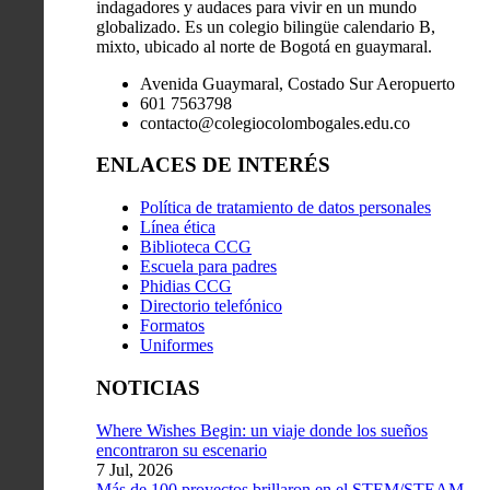
indagadores y audaces para vivir en un mundo
globalizado. Es un colegio bilingüe calendario B,
mixto, ubicado al norte de Bogotá en guaymaral.
Avenida Guaymaral, Costado Sur Aeropuerto
601 7563798
contacto@colegiocolombogales.edu.co
ENLACES DE INTERÉS
Política de tratamiento de datos personales
Línea ética
Biblioteca CCG
Escuela para padres
Phidias CCG
Directorio telefónico
Formatos
Uniformes
NOTICIAS
Where Wishes Begin: un viaje donde los sueños
encontraron su escenario
7 Jul, 2026
Más de 100 proyectos brillaron en el STEM/STEAM