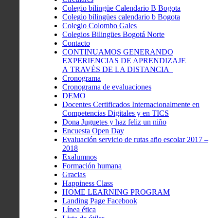
Colegio bilingüe Calendario B Bogota
Colegio bilingües calendario b Bogota
Colegio Colombo Gales
Colegios Bilingües Bogotá Norte
Contacto
CONTINUAMOS GENERANDO
EXPERIENCIAS DE APRENDIZAJE
A TRAVÉS DE LA DISTANCIA
Cronograma
Cronograma de evaluaciones
DEMO
Docentes Certificados Internacionalmente en
Competencias Digitales y en TICS
Dona Juguetes y haz feliz un niño
Encuesta Open Day
Evaluación servicio de rutas año escolar 2017 –
2018
Exalumnos
Formación humana
Gracias
Happiness Class
HOME LEARNING PROGRAM
Landing Page Facebook
Línea ética