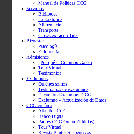
Manual de Políticas CCG
Servicios
Biblioteca
Laboratorios
Alimentación
Transporte
Clases extracurrilares
Bienestar
Psicología
Enfermería
Admisiones
¿Por qué el Colombo Gales?
Tour Virtual
Testimonios
Exalumnos
Quiénes somos
Testimonios de exalumnos
Encuentro Exalumnos CCG
Exalumno – Actualización de Datos
CCG en línea
Atlantida CCG
Banco Digital
Padres CCG Online (Phidias)
Tour Virtual
Revista Puntos Suspensivos