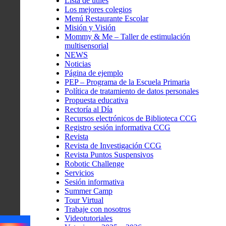
Lista de útiles
Los mejores colegios
Menú Restaurante Escolar
Misión y Visión
Mommy & Me – Taller de estimulación
multisensorial
NEWS
Noticias
Página de ejemplo
PEP – Programa de la Escuela Primaria
Política de tratamiento de datos personales
Propuesta educativa
Rectoría al Día
Recursos electrónicos de Biblioteca CCG
Registro sesión informativa CCG
Revista
Revista de Investigación CCG
Revista Puntos Suspensivos
Robotic Challenge
Servicios
Sesión informativa
Summer Camp
Tour Virtual
Trabaje con nosotros
Videotutoriales