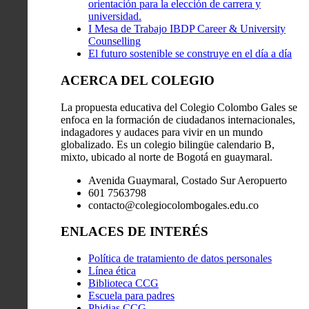
orientación para la elección de carrera y
universidad.
I Mesa de Trabajo IBDP Career & University
Counselling
El futuro sostenible se construye en el día a día
ACERCA DEL COLEGIO
La propuesta educativa del Colegio Colombo Gales se
enfoca en la formación de ciudadanos internacionales,
indagadores y audaces para vivir en un mundo
globalizado. Es un colegio bilingüe calendario B,
mixto, ubicado al norte de Bogotá en guaymaral.
Avenida Guaymaral, Costado Sur Aeropuerto
601 7563798
contacto@colegiocolombogales.edu.co
ENLACES DE INTERÉS
Política de tratamiento de datos personales
Línea ética
Biblioteca CCG
Escuela para padres
Phidias CCG