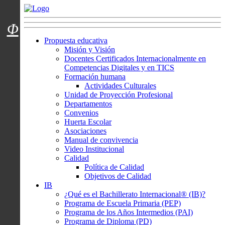
Menú usuarios
Φ
Propuesta educativa
Misión y Visión
Docentes Certificados Internacionalmente en
Competencias Digitales y en TICS
Formación humana
Actividades Culturales
Unidad de Proyección Profesional
Departamentos
Convenios
Huerta Escolar
Asociaciones
Manual de convivencia
Video Institucional
Calidad
Política de Calidad
Objetivos de Calidad
IB
¿Qué es el Bachillerato Internacional® (IB)?
Programa de Escuela Primaria (PEP)
Programa de los Años Intermedios (PAI)
Programa de Diploma (PD)