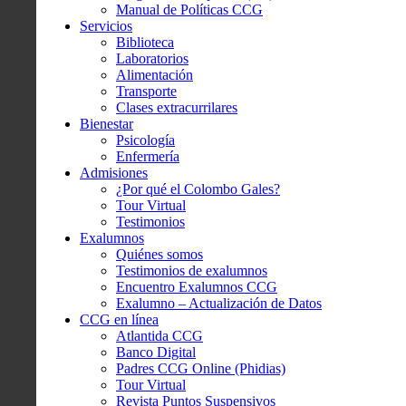
Manual de Políticas CCG
Servicios
Biblioteca
Laboratorios
Alimentación
Transporte
Clases extracurrilares
Bienestar
Psicología
Enfermería
Admisiones
¿Por qué el Colombo Gales?
Tour Virtual
Testimonios
Exalumnos
Quiénes somos
Testimonios de exalumnos
Encuentro Exalumnos CCG
Exalumno – Actualización de Datos
CCG en línea
Atlantida CCG
Banco Digital
Padres CCG Online (Phidias)
Tour Virtual
Revista Puntos Suspensivos