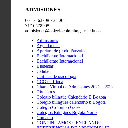
ADMISIONES
601 7563798 Ext. 205
317 6578908
admisiones@colegiocolombogales.edu.co
Admisiones
Agendar cita
Apertura de grado Párvulos
Bachillerato Internacional
Bachillerato Internacional
Bienestar
Calidad
Cartillas de psicología
CCG en Linea
Charla Virtual de Admisiones 2021 – 2022
Circulares
Colegio bilingüe Calendario B Bogota
Colegio bilingües calendario b Bogota
Colegio Colombo Gales
Colegios Bilingües Bogotá Norte
Contacto
CONTINUAMOS GENERANDO
EXPERIENCIAS DE APRENDIZAJE