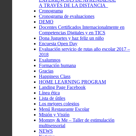
A TRAVÉS DE LA DISTANCIA
Cronograma
Cronograma de evaluaciones
DEMO
Docentes Certificados Internacionalmente en
Competencias Digitales y en TICS
Dona Juguetes y haz feliz un niño
Encuesta Open Day
Evaluación servicio de rutas año escolar 2017 –
2018
Exalumnos
Formación humana
Gracias
Happiness Class
HOME LEARNING PROGRAM
Landing Page Facebook
Línea ética
Lista de útiles
Los mejores colegios
Menú Restaurante Escolar
Misión y Visión
Mommy & Me – Taller de estimulación
multisensorial
NEWS