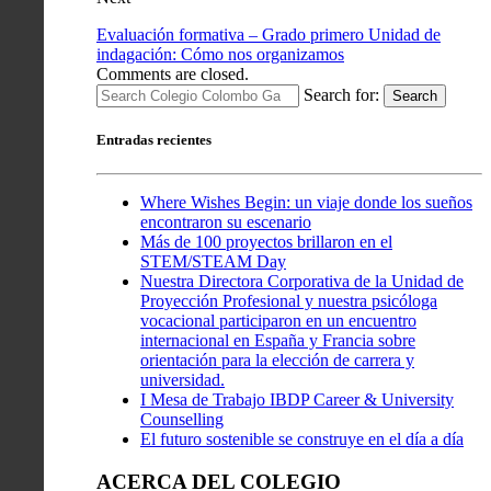
Evaluación formativa – Grado primero Unidad de
indagación: Cómo nos organizamos
Comments are closed.
Search for:
Search
Entradas recientes
Where Wishes Begin: un viaje donde los sueños
encontraron su escenario
Más de 100 proyectos brillaron en el
STEM/STEAM Day
Nuestra Directora Corporativa de la Unidad de
Proyección Profesional y nuestra psicóloga
vocacional participaron en un encuentro
internacional en España y Francia sobre
orientación para la elección de carrera y
universidad.
I Mesa de Trabajo IBDP Career & University
Counselling
El futuro sostenible se construye en el día a día
ACERCA DEL COLEGIO