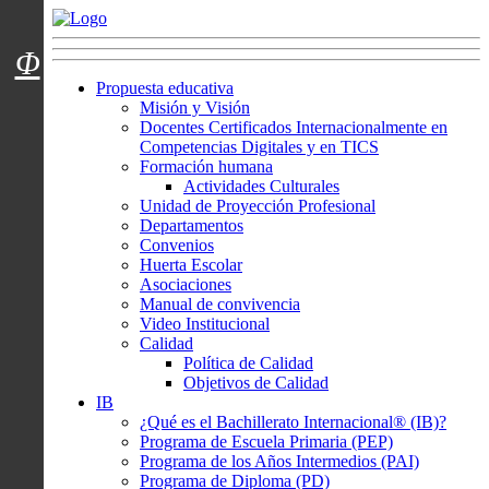
Menú usuarios
Φ
Propuesta educativa
Misión y Visión
Docentes Certificados Internacionalmente en
Competencias Digitales y en TICS
Formación humana
Actividades Culturales
Unidad de Proyección Profesional
Departamentos
Convenios
Huerta Escolar
Asociaciones
Manual de convivencia
Video Institucional
Calidad
Política de Calidad
Objetivos de Calidad
IB
¿Qué es el Bachillerato Internacional® (IB)?
Programa de Escuela Primaria (PEP)
Programa de los Años Intermedios (PAI)
Programa de Diploma (PD)