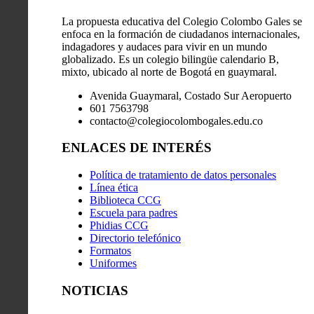
La propuesta educativa del Colegio Colombo Gales se
enfoca en la formación de ciudadanos internacionales,
indagadores y audaces para vivir en un mundo
globalizado. Es un colegio bilingüe calendario B,
mixto, ubicado al norte de Bogotá en guaymaral.
Avenida Guaymaral, Costado Sur Aeropuerto
601 7563798
contacto@colegiocolombogales.edu.co
ENLACES DE INTERÉS
Política de tratamiento de datos personales
Línea ética
Biblioteca CCG
Escuela para padres
Phidias CCG
Directorio telefónico
Formatos
Uniformes
NOTICIAS