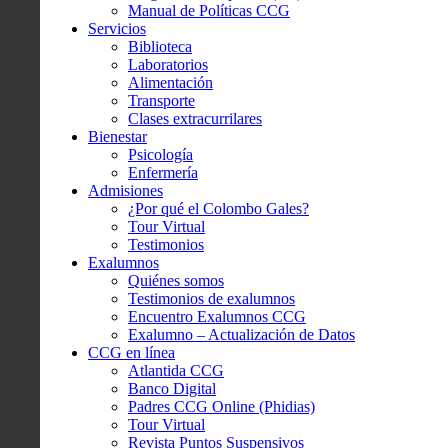
Manual de Políticas CCG
Servicios
Biblioteca
Laboratorios
Alimentación
Transporte
Clases extracurrilares
Bienestar
Psicología
Enfermería
Admisiones
¿Por qué el Colombo Gales?
Tour Virtual
Testimonios
Exalumnos
Quiénes somos
Testimonios de exalumnos
Encuentro Exalumnos CCG
Exalumno – Actualización de Datos
CCG en línea
Atlantida CCG
Banco Digital
Padres CCG Online (Phidias)
Tour Virtual
Revista Puntos Suspensivos