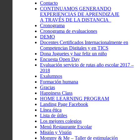
Contacto
CONTINUAMOS GENERANDO
EXPERIENCIAS DE APRENDIZAJE
A TRAVÉS DE LA DISTANCIA
Cronograma
Cronograma de evaluaciones
DEMO
Docentes Certificados Internacionalmente en
Competencias Digitales y en TICS
Dona Juguetes y haz feliz un niño
Encuesta Open Day
Evaluación servicio de rutas año escolar 2017 –
2018
Exalumnos
Formación humana
Gracias
Happiness Class
HOME LEARNING PROGRAM
Landing Page Facebook
Línea ética
Lista de útiles
Los mejores colegios
Menú Restaurante Escolar
Misión y Visión
Mommy & Me – Taller de estimulación