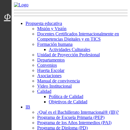
Menú usuarios
Φ
Propuesta educativa
Misión y Visión
Docentes Certificados Internacionalmente en
Competencias Digitales y en TICS
Formación humana
Actividades Culturales
Unidad de Proyección Profesional
Departamentos
Convenios
Huerta Escolar
Asociaciones
Manual de convivencia
Video Institucional
Calidad
Política de Calidad
Objetivos de Calidad
IB
¿Qué es el Bachillerato Internacional® (IB)?
Programa de Escuela Primaria (PEP)
Programa de los Años Intermedios (PAI)
Programa de Diploma (PD)