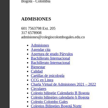
Bogotá - Colombia
ADMISIONES
601 7563798 Ext. 205
317 6578908
admisiones@colegiocolombogales.edu.co
Admisiones
Agendar cita
Apertura de grado Párvulos
Bachillerato Internacional
Bachillerato Internacional
Bienestar
Calidad
Cartillas de psicología
CCG en Linea
Charla Virtual de Admisiones 2021 – 2022
Circulares
Colegio bilingüe Calendario B Bogota
Colegio bilingües calendario b Bogota
Colegio Colombo Gales
Colegios Bilingües Bogotá Norte