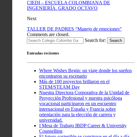
CIEDI – ESCUELA COLOMBIANA DE
INGENIERÍA. GRADO OCTAVO
Next
TALLER DE PADRES “Manejo de emociones”
Comments are closed.
Search for:
Search
Entradas recientes
Where Wishes Begin: un viaje donde los sueños
encontraron su escenario
Más de 100 proyectos brillaron en el
STEM/STEAM Day
Nuestra Directora Corporativa de la Unidad de
Proyección Profesional y nuestra psicóloga
vocacional participaron en un encuentro
internacional en España y Francia sobre
orientación para la elección de carrera y
universidad.
I Mesa de Trabajo IBDP Career & University
Counselling
El futuro sostenible se construye en el día a día