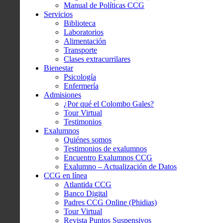
Manual de Políticas CCG
Servicios
Biblioteca
Laboratorios
Alimentación
Transporte
Clases extracurrilares
Bienestar
Psicología
Enfermería
Admisiones
¿Por qué el Colombo Gales?
Tour Virtual
Testimonios
Exalumnos
Quiénes somos
Testimonios de exalumnos
Encuentro Exalumnos CCG
Exalumno – Actualización de Datos
CCG en línea
Atlantida CCG
Banco Digital
Padres CCG Online (Phidias)
Tour Virtual
Revista Puntos Suspensivos