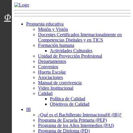
Menú usuarios
Φ
Propuesta educativa
Misión y Visión
Docentes Certificados Internacionalmente en
Competencias Digitales y en TICS
Formación humana
Actividades Culturales
Unidad de Proyección Profesional
Departamentos
Convenios
Huerta Escolar
Asociaciones
Manual de convivencia
Video Institucional
Calidad
Política de Calidad
Objetivos de Calidad
IB
¿Qué es el Bachillerato Internacional® (IB)?
Programa de Escuela Primaria (PEP)
Programa de los Años Intermedios (PAI)
Programa de Diploma (PD)