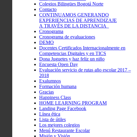
Colegios Bilingües Bogotá Norte
Contacto
CONTINUAMOS GENERANDO
EXPERIENCIAS DE APRENDIZAJE
A TRAVÉS DE LA DISTANCIA
Cronograma
Cronograma de evaluaciones
DEMO
Docentes Certificados Internacionalmente en
Competencias Digitales y en TICS
Dona Juguetes y haz feliz un niño
Encuesta Open Day
Evaluación servicio de rutas año escolar 2017 –
2018
Exalumnos
Formación humana
Gracias
Happiness Class
HOME LEARNING PROGRAM
Landing Page Facebook
Línea ética
Lista de útiles
Los mejores colegios
Menú Restaurante Escolar
Misión y Visión