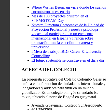
Where Wishes Begin: un viaje donde los sueños
encontraron su escenario
Más de 100 proyectos brillaron en el
STEM/STEAM Day
Nuestra Directora Corporativa de la Unidad de
Proyección Profesional y nuestra psicóloga
vocacional participaron en un encuentro
internacional en España y Francia sobre
orientación para la elección de carrera y
universidad.
I Mesa de Trabajo IBDP Career & University
Counselling
El futuro sostenible se construye en el día a día
ACERCA DEL COLEGIO
La propuesta educativa del Colegio Colombo Gales se
enfoca en la formación de ciudadanos internacionales,
indagadores y audaces para vivir en un mundo
globalizado. Es un colegio bilingüe calendario B,
mixto, ubicado al norte de Bogotá en guaymaral.
Avenida Guaymaral, Costado Sur Aeropuerto
601 7563798