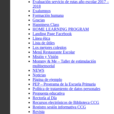
Evaluación servicio de rutas año escolar 2017 –
2018
Exalumnos
Formación humana
Gracias
Happiness Class
HOME LEARNING PROGRAM
Landing Page Facebook
Línea ética
Lista de útiles
Los mejores colegios
Menú Restaurante Escolar
Misión y Visión
Mommy & Me – Taller de estimulación
multisensorial
NEWS
Noticias
Página de ejemplo
PEP – Programa de la Escuela Primaria
Política de tratamiento de datos personales
Propuesta educativa
Rectoría al Día
Recursos electrónicos de Biblioteca CCG
Registro sesión informativa CCG
Revista