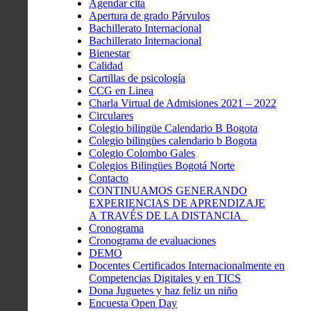
Agendar cita
Apertura de grado Párvulos
Bachillerato Internacional
Bachillerato Internacional
Bienestar
Calidad
Cartillas de psicología
CCG en Linea
Charla Virtual de Admisiones 2021 – 2022
Circulares
Colegio bilingüe Calendario B Bogota
Colegio bilingües calendario b Bogota
Colegio Colombo Gales
Colegios Bilingües Bogotá Norte
Contacto
CONTINUAMOS GENERANDO
EXPERIENCIAS DE APRENDIZAJE
A TRAVÉS DE LA DISTANCIA
Cronograma
Cronograma de evaluaciones
DEMO
Docentes Certificados Internacionalmente en
Competencias Digitales y en TICS
Dona Juguetes y haz feliz un niño
Encuesta Open Day