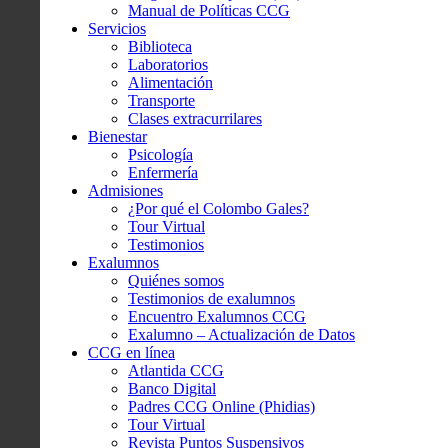
Manual de Políticas CCG
Servicios
Biblioteca
Laboratorios
Alimentación
Transporte
Clases extracurrilares
Bienestar
Psicología
Enfermería
Admisiones
¿Por qué el Colombo Gales?
Tour Virtual
Testimonios
Exalumnos
Quiénes somos
Testimonios de exalumnos
Encuentro Exalumnos CCG
Exalumno – Actualización de Datos
CCG en línea
Atlantida CCG
Banco Digital
Padres CCG Online (Phidias)
Tour Virtual
Revista Puntos Suspensivos