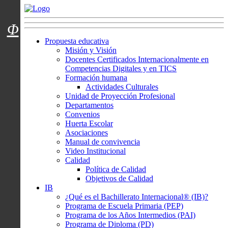
Menú usuarios
Φ
Propuesta educativa
Misión y Visión
Docentes Certificados Internacionalmente en
Competencias Digitales y en TICS
Formación humana
Actividades Culturales
Unidad de Proyección Profesional
Departamentos
Convenios
Huerta Escolar
Asociaciones
Manual de convivencia
Video Institucional
Calidad
Política de Calidad
Objetivos de Calidad
IB
¿Qué es el Bachillerato Internacional® (IB)?
Programa de Escuela Primaria (PEP)
Programa de los Años Intermedios (PAI)
Programa de Diploma (PD)