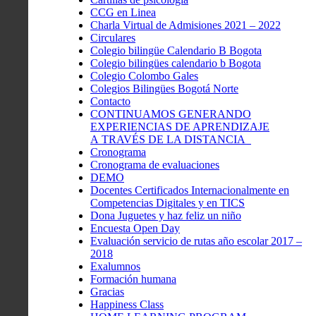
CCG en Linea
Charla Virtual de Admisiones 2021 – 2022
Circulares
Colegio bilingüe Calendario B Bogota
Colegio bilingües calendario b Bogota
Colegio Colombo Gales
Colegios Bilingües Bogotá Norte
Contacto
CONTINUAMOS GENERANDO
EXPERIENCIAS DE APRENDIZAJE
A TRAVÉS DE LA DISTANCIA
Cronograma
Cronograma de evaluaciones
DEMO
Docentes Certificados Internacionalmente en
Competencias Digitales y en TICS
Dona Juguetes y haz feliz un niño
Encuesta Open Day
Evaluación servicio de rutas año escolar 2017 –
2018
Exalumnos
Formación humana
Gracias
Happiness Class