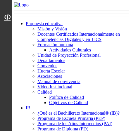
Menú usuarios
Φ
Propuesta educativa
Misión y Visión
Docentes Certificados Internacionalmente en
Competencias Digitales y en TICS
Formación humana
Actividades Culturales
Unidad de Proyección Profesional
Departamentos
Convenios
Huerta Escolar
Asociaciones
Manual de convivencia
Video Institucional
Calidad
Política de Calidad
Objetivos de Calidad
IB
¿Qué es el Bachillerato Internacional® (IB)?
Programa de Escuela Primaria (PEP)
Programa de los Años Intermedios (PAI)
Programa de Diploma (PD)