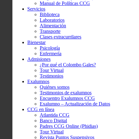
Manual de Políticas CCG
Servicios
Biblioteca
Laboratorios
Alimentación
Transporte
Clases extracurrilares
Bienestar
Psicología
Enfermería
Admisiones
¿Por qué el Colombo Gales?
Tour Virtual
Testimonios
Exalumnos
Quiénes somos
Testimonios de exalumnos
Encuentro Exalumnos CCG
Exalumno – Actualización de Datos
CCG en línea
Atlantida CCG
Banco Digital
Padres CCG Online (Phidias)
Tour Virtual
Revista Puntos Suspensivos