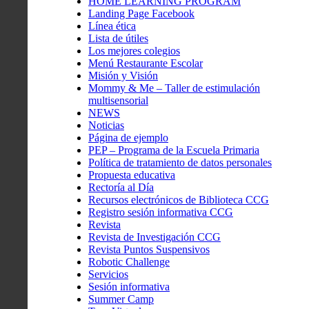
HOME LEARNING PROGRAM
Landing Page Facebook
Línea ética
Lista de útiles
Los mejores colegios
Menú Restaurante Escolar
Misión y Visión
Mommy & Me – Taller de estimulación
multisensorial
NEWS
Noticias
Página de ejemplo
PEP – Programa de la Escuela Primaria
Política de tratamiento de datos personales
Propuesta educativa
Rectoría al Día
Recursos electrónicos de Biblioteca CCG
Registro sesión informativa CCG
Revista
Revista de Investigación CCG
Revista Puntos Suspensivos
Robotic Challenge
Servicios
Sesión informativa
Summer Camp