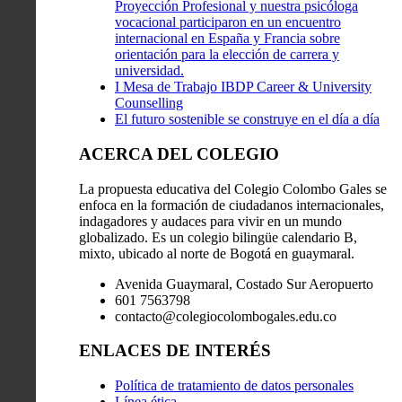
Proyección Profesional y nuestra psicóloga
vocacional participaron en un encuentro
internacional en España y Francia sobre
orientación para la elección de carrera y
universidad.
I Mesa de Trabajo IBDP Career & University
Counselling
El futuro sostenible se construye en el día a día
ACERCA DEL COLEGIO
La propuesta educativa del Colegio Colombo Gales se
enfoca en la formación de ciudadanos internacionales,
indagadores y audaces para vivir en un mundo
globalizado. Es un colegio bilingüe calendario B,
mixto, ubicado al norte de Bogotá en guaymaral.
Avenida Guaymaral, Costado Sur Aeropuerto
601 7563798
contacto@colegiocolombogales.edu.co
ENLACES DE INTERÉS
Política de tratamiento de datos personales
Línea ética