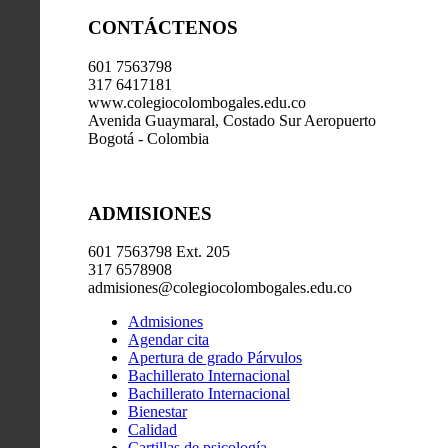
CONTÁCTENOS
601 7563798
317 6417181
www.colegiocolombogales.edu.co
Avenida Guaymaral, Costado Sur Aeropuerto
Bogotá - Colombia
ADMISIONES
601 7563798 Ext. 205
317 6578908
admisiones@colegiocolombogales.edu.co
Admisiones
Agendar cita
Apertura de grado Párvulos
Bachillerato Internacional
Bachillerato Internacional
Bienestar
Calidad
Cartillas de psicología