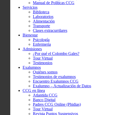
Manual de Políticas CCG
Servicios
Biblioteca
Laboratorios
Alimentación
Transporte
Clases extracurrilares
Bienestar
Psicología
Enfermería
Admisiones
¿Por qué el Colombo Gales?
Tour Virtual
Testimonios
Exalumnos
Quiénes somos
Testimonios de exalumnos
Encuentro Exalumnos CCG
Exalumno – Actualización de Datos
CCG en línea
Atlantida CCG
Banco Digital
Padres CCG Online (Phidias)
Tour Virtual
Revista Puntos Suspensivos