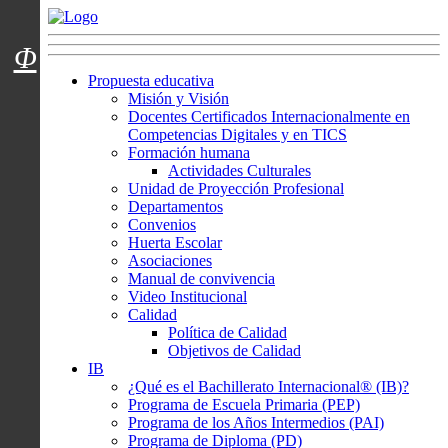
Menú usuarios
Φ
Propuesta educativa
Misión y Visión
Docentes Certificados Internacionalmente en
Competencias Digitales y en TICS
Formación humana
Actividades Culturales
Unidad de Proyección Profesional
Departamentos
Convenios
Huerta Escolar
Asociaciones
Manual de convivencia
Video Institucional
Calidad
Política de Calidad
Objetivos de Calidad
IB
¿Qué es el Bachillerato Internacional® (IB)?
Programa de Escuela Primaria (PEP)
Programa de los Años Intermedios (PAI)
Programa de Diploma (PD)