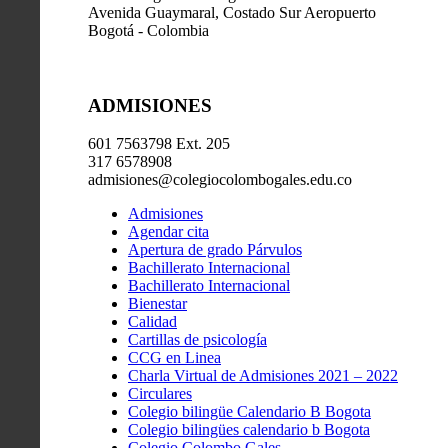
Avenida Guaymaral, Costado Sur Aeropuerto
Bogotá - Colombia
ADMISIONES
601 7563798 Ext. 205
317 6578908
admisiones@colegiocolombogales.edu.co
Admisiones
Agendar cita
Apertura de grado Párvulos
Bachillerato Internacional
Bachillerato Internacional
Bienestar
Calidad
Cartillas de psicología
CCG en Linea
Charla Virtual de Admisiones 2021 – 2022
Circulares
Colegio bilingüe Calendario B Bogota
Colegio bilingües calendario b Bogota
Colegio Colombo Gales