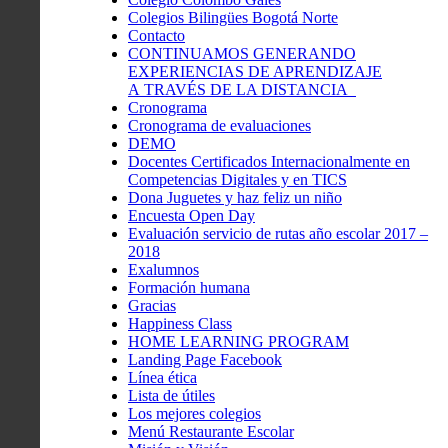
Colegios Bilingües Bogotá Norte
Contacto
CONTINUAMOS GENERANDO
EXPERIENCIAS DE APRENDIZAJE
A TRAVÉS DE LA DISTANCIA
Cronograma
Cronograma de evaluaciones
DEMO
Docentes Certificados Internacionalmente en
Competencias Digitales y en TICS
Dona Juguetes y haz feliz un niño
Encuesta Open Day
Evaluación servicio de rutas año escolar 2017 –
2018
Exalumnos
Formación humana
Gracias
Happiness Class
HOME LEARNING PROGRAM
Landing Page Facebook
Línea ética
Lista de útiles
Los mejores colegios
Menú Restaurante Escolar