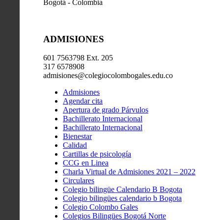
Bogotá - Colombia
ADMISIONES
601 7563798 Ext. 205
317 6578908
admisiones@colegiocolombogales.edu.co
Admisiones
Agendar cita
Apertura de grado Párvulos
Bachillerato Internacional
Bachillerato Internacional
Bienestar
Calidad
Cartillas de psicología
CCG en Linea
Charla Virtual de Admisiones 2021 – 2022
Circulares
Colegio bilingüe Calendario B Bogota
Colegio bilingües calendario b Bogota
Colegio Colombo Gales
Colegios Bilingües Bogotá Norte