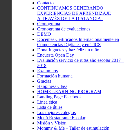
Contacto
CONTINUAMOS GENERANDO
EXPERIENCIAS DE APRENDIZAJE
A TRAVÉS DE LA DISTANCIA
Cronograma
Cronograma de evaluaciones
DEMO
Docentes Certificados Internacionalmente en
Competencias Digitales y en TICS
Dona Juguetes y haz feliz un niño
Encuesta Open Day
Evaluación servicio de rutas año escolar 2017 –
2018
Exalumnos
Formación humana
Gracias
Happiness Class
HOME LEARNING PROGRAM
Landing Page Facebook
Línea ética
Lista de útiles
Los mejores colegios
Menú Restaurante Escolar
Misión y Visión
Mommy & Me – Taller de estimulación