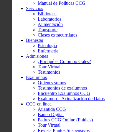
Manual de Políticas CCG
Servicios
Biblioteca
Laboratorios
Alimentación
Transporte
Clases extracurrilares
Bienestar
Psicología
Enfermería
Admisiones
¿Por qué el Colombo Gales?
Tour Virtual
Testimonios
Exalumnos
Quiénes somos
Testimonios de exalumnos
Encuentro Exalumnos CCG
Exalumno – Actualización de Datos
CCG en línea
Atlantida CCG
Banco Digital
Padres CCG Online (Phidias)
Tour Virtual
Revista Puntos Suspensivos