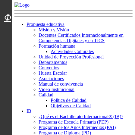
Menú usuarios
Φ
Propuesta educativa
Misión y Visión
Docentes Certificados Internacionalmente en
Competencias Digitales y en TICS
Formación humana
Actividades Culturales
Unidad de Proyección Profesional
Departamentos
Convenios
Huerta Escolar
Asociaciones
Manual de convivencia
Video Institucional
Calidad
Política de Calidad
Objetivos de Calidad
IB
¿Qué es el Bachillerato Internacional® (IB)?
Programa de Escuela Primaria (PEP)
Programa de los Años Intermedios (PAI)
Programa de Diploma (PD)