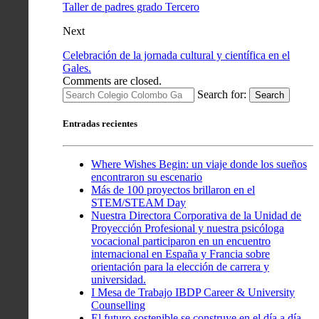
Taller de padres grado Tercero
Next
Celebración de la jornada cultural y científica en el
Gales.
Comments are closed.
Search for:
Search
Entradas recientes
Where Wishes Begin: un viaje donde los sueños
encontraron su escenario
Más de 100 proyectos brillaron en el
STEM/STEAM Day
Nuestra Directora Corporativa de la Unidad de
Proyección Profesional y nuestra psicóloga
vocacional participaron en un encuentro
internacional en España y Francia sobre
orientación para la elección de carrera y
universidad.
I Mesa de Trabajo IBDP Career & University
Counselling
El futuro sostenible se construye en el día a día