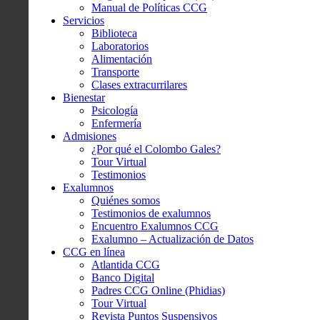
Manual de Políticas CCG
Servicios
Biblioteca
Laboratorios
Alimentación
Transporte
Clases extracurrilares
Bienestar
Psicología
Enfermería
Admisiones
¿Por qué el Colombo Gales?
Tour Virtual
Testimonios
Exalumnos
Quiénes somos
Testimonios de exalumnos
Encuentro Exalumnos CCG
Exalumno – Actualización de Datos
CCG en línea
Atlantida CCG
Banco Digital
Padres CCG Online (Phidias)
Tour Virtual
Revista Puntos Suspensivos