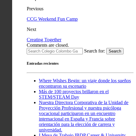
Previous
CCG Weekend Fun Camp
Next
Creating Together
Comments are closed.
Search for:
Search
Entradas recientes
Where Wishes Begin: un viaje donde los sueños
encontraron su escenario
Más de 100 proyectos brillaron en el
STEM/STEAM Day
Nuestra Directora Corporativa de la Unidad de
Proyección Profesional y nuestra psicóloga
vocacional participaron en un encuentro
internacional en España y Francia sobre
orientación para la elección de carrera y
universidad.
I Mesa de Trabajo IBDP Career & University