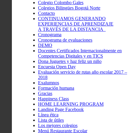
Colegio Colombo Gales
Colegios Bilingües Bogotá Norte
Contacto
CONTINUAMOS GENERANDO
EXPERIENCIAS DE APRENDIZAJE
A TRAVÉS DE LA DISTANCIA
Cronograma
Cronograma de evaluaciones
DEMO
Docentes Certificados Internacionalmente en
Competencias Digitales y en TICS
Dona Juguetes y haz feliz un niño
Encuesta Open Day
Evaluación servicio de rutas año escolar 2017 –
2018
Exalumnos
Formación humana
Gracias
Happiness Class
HOME LEARNING PROGRAM
Landing Page Facebook
Línea ética
Lista de útiles
Los mejores colegios
Menú Restaurante Escolar