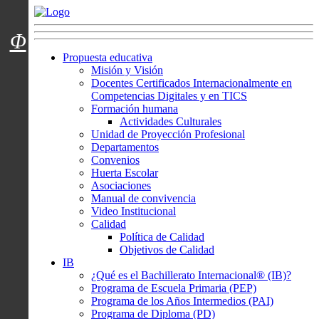
Menú usuarios
Φ
Propuesta educativa
Misión y Visión
Docentes Certificados Internacionalmente en
Competencias Digitales y en TICS
Formación humana
Actividades Culturales
Unidad de Proyección Profesional
Departamentos
Convenios
Huerta Escolar
Asociaciones
Manual de convivencia
Video Institucional
Calidad
Política de Calidad
Objetivos de Calidad
IB
¿Qué es el Bachillerato Internacional® (IB)?
Programa de Escuela Primaria (PEP)
Programa de los Años Intermedios (PAI)
Programa de Diploma (PD)