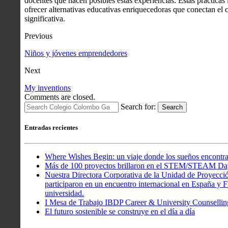
docentes que hacen posibles estas experiencias. Estas prácticas 
ofrecer alternativas educativas enriquecedoras que conectan el
significativa.
Previous
Niños y jóvenes emprendedores
Next
My inventions
Comments are closed.
Search for:
Search
Entradas recientes
Where Wishes Begin: un viaje donde los sueños encontra
Más de 100 proyectos brillaron en el STEM/STEAM Da
Nuestra Directora Corporativa de la Unidad de Proyecció
participaron en un encuentro internacional en España y Fr
universidad.
I Mesa de Trabajo IBDP Career & University Counsellin
El futuro sostenible se construye en el día a día