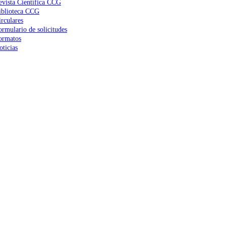
evista Científica CCG
iblioteca CCG
irculares
ormulario de solicitudes
ormatos
oticias