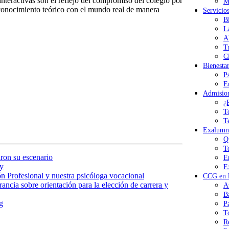
interactivas son el reflejo del compromiso del colegio por
M
 conocimiento teórico con el mundo real de manera
Servicio
B
L
A
T
Cl
Bienesta
P
E
Admisio
¿
T
T
Exalumn
Q
T
ron su escenario
E
y
E
n Profesional y nuestra psicóloga vocacional
CCG en l
ancia sobre orientación para la elección de carrera y
A
B
g
P
T
R