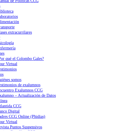
anual de Políticas CCG
s
iblioteca
aboratorios
limentación
ransporte
ases extracurrilares
r
sicología
nfermería
nes
Por qué el Colombo Gales?
our Virtual
estimonios
os
uiénes somos
estimonios de exalumnos
ncuentro Exalumnos CCG
xalumno – Actualización de Datos
ínea
tlantida CCG
anco Digital
adres CCG Online (Phidias)
our Virtual
evista Puntos Suspensivos