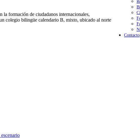
R
B
C
 la formación de ciudadanos internacionales,
F
n colegio bilingüe calendario B, mixto, ubicado al norte
F
N
Contacto
 escenario