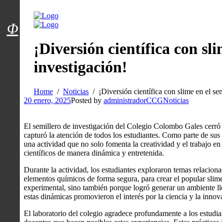
Menú usuarios
Φ
¡Diversión científica con sli
investigación!
Home
Noticias
¡Diversión científica con slime en el se
20 enero, 2025
Posted by
administradorCCG
Noticias
El semillero de investigación del Colegio Colombo Gales cerró e
capturó la atención de todos los estudiantes. Como parte de sus a
una actividad que no solo fomenta la creatividad y el trabajo e
científicos de manera dinámica y entretenida.
Durante la actividad, los estudiantes exploraron temas relacion
elementos químicos de forma segura, para crear el popular slim
experimental, sino también porque logró generar un ambiente ll
estas dinámicas promovieron el interés por la ciencia y la innov
El laboratorio del colegio agradece profundamente a los estudia