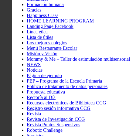
Formación humana
Gracias
Happiness Class
HOME LEARNING PROGRAM
Landing Page Facebook
Línea ética
Lista de útiles
Los mejores colegios
Menú Restaurante Escolar
Misión y Visión
Mommy & Me – Taller de estimulación multisensorial
NEWS
Noticias
Página de ejemplo
PEP – Programa de la Escuela Primaria
Política de tratamiento de datos personales
Propuesta educativa
Rectoría al Día
Recursos electrónicos de Biblioteca CCG
Registro sesión informativa CCG
Revista
Revista de Investigación CCG
Revista Puntos Suspensivos
Robotic Challenge
Servicios