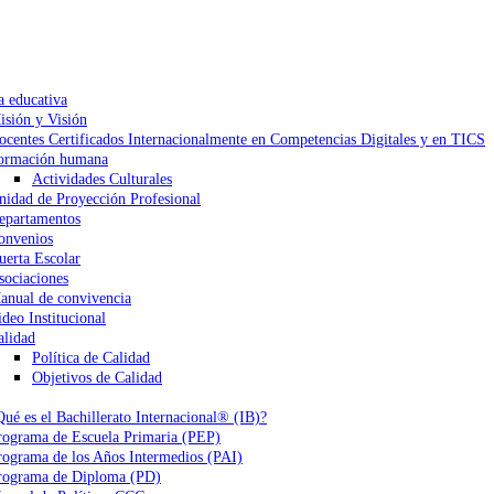
a educativa
isión y Visión
ocentes Certificados Internacionalmente en Competencias Digitales y en TICS
ormación humana
Actividades Culturales
nidad de Proyección Profesional
epartamentos
onvenios
uerta Escolar
sociaciones
anual de convivencia
ideo Institucional
alidad
Política de Calidad
Objetivos de Calidad
Qué es el Bachillerato Internacional® (IB)?
rograma de Escuela Primaria (PEP)
rograma de los Años Intermedios (PAI)
rograma de Diploma (PD)