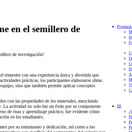
me en el semillero de
Propuest
M
D
F
U
millero de investigación!
D
C
H
A
l trimestre con una experiencia única y divertida que
M
ctividades prácticas, los participantes elaboraron slime,
V
n equipo, sino que también permite aplicar conceptos
C
ados con las propiedades de los materiales, mezclando
e. La actividad no solo fue un éxito por su componente
IB
eno de risas y aprendizaje práctico; fue evidente cómo
¿
ación en los estudiantes.
P
P
ntes por su entusiasmo y dedicación, así como a los
P