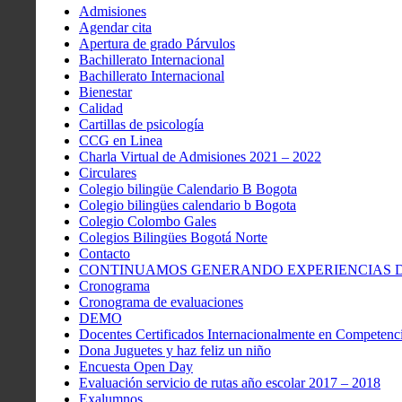
Admisiones
Agendar cita
Apertura de grado Párvulos
Bachillerato Internacional
Bachillerato Internacional
Bienestar
Calidad
Cartillas de psicología
CCG en Linea
Charla Virtual de Admisiones 2021 – 2022
Circulares
Colegio bilingüe Calendario B Bogota
Colegio bilingües calendario b Bogota
Colegio Colombo Gales
Colegios Bilingües Bogotá Norte
Contacto
CONTINUAMOS GENERANDO EXPERIENCIAS DE
Cronograma
Cronograma de evaluaciones
DEMO
Docentes Certificados Internacionalmente en Competenci
Dona Juguetes y haz feliz un niño
Encuesta Open Day
Evaluación servicio de rutas año escolar 2017 – 2018
Exalumnos