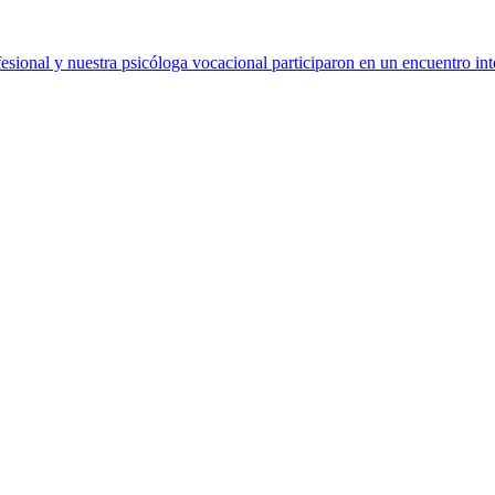
sional y nuestra psicóloga vocacional participaron en un encuentro int