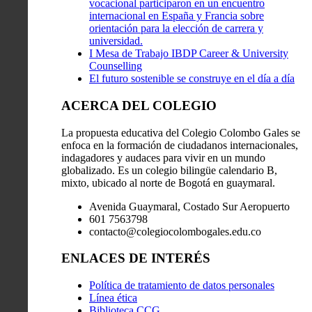
vocacional participaron en un encuentro
internacional en España y Francia sobre
orientación para la elección de carrera y
universidad.
I Mesa de Trabajo IBDP Career & University
Counselling
El futuro sostenible se construye en el día a día
ACERCA DEL COLEGIO
La propuesta educativa del Colegio Colombo Gales se
enfoca en la formación de ciudadanos internacionales,
indagadores y audaces para vivir en un mundo
globalizado. Es un colegio bilingüe calendario B,
mixto, ubicado al norte de Bogotá en guaymaral.
Avenida Guaymaral, Costado Sur Aeropuerto
601 7563798
contacto@colegiocolombogales.edu.co
ENLACES DE INTERÉS
Política de tratamiento de datos personales
Línea ética
Biblioteca CCG