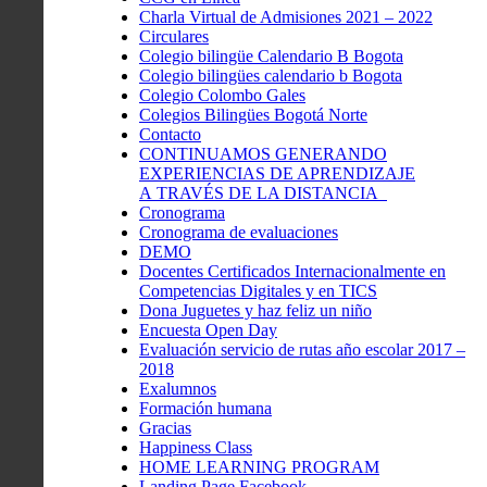
Charla Virtual de Admisiones 2021 – 2022
Circulares
Colegio bilingüe Calendario B Bogota
Colegio bilingües calendario b Bogota
Colegio Colombo Gales
Colegios Bilingües Bogotá Norte
Contacto
CONTINUAMOS GENERANDO
EXPERIENCIAS DE APRENDIZAJE
A TRAVÉS DE LA DISTANCIA
Cronograma
Cronograma de evaluaciones
DEMO
Docentes Certificados Internacionalmente en
Competencias Digitales y en TICS
Dona Juguetes y haz feliz un niño
Encuesta Open Day
Evaluación servicio de rutas año escolar 2017 –
2018
Exalumnos
Formación humana
Gracias
Happiness Class
HOME LEARNING PROGRAM
Landing Page Facebook