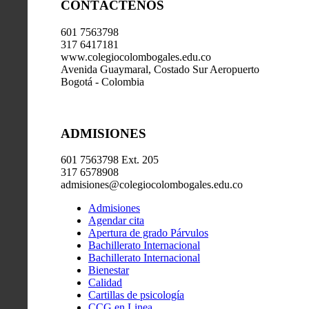
CONTÁCTENOS
601 7563798
317 6417181
www.colegiocolombogales.edu.co
Avenida Guaymaral, Costado Sur Aeropuerto
Bogotá - Colombia
ADMISIONES
601 7563798 Ext. 205
317 6578908
admisiones@colegiocolombogales.edu.co
Admisiones
Agendar cita
Apertura de grado Párvulos
Bachillerato Internacional
Bachillerato Internacional
Bienestar
Calidad
Cartillas de psicología
CCG en Linea