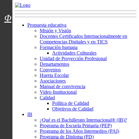
Menú usuarios
Φ
Propuesta educativa
Misión y Visión
Docentes Certificados Internacionalmente en
Competencias Digitales y en TICS
Formación humana
Actividades Culturales
Unidad de Proyección Profesional
Departamentos
Convenios
Huerta Escolar
Asociaciones
Manual de convivencia
Video Institucional
Calidad
Política de Calidad
Objetivos de Calidad
IB
¿Qué es el Bachillerato Internacional® (IB)?
Programa de Escuela Primaria (PEP)
Programa de los Años Intermedios (PAI)
Programa de Diploma (PD)