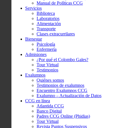
Manual de Políticas CCG
Servicios
Biblioteca
Laboratorios
Alimentación
Transporte
Clases extracurrilares
Bienestar
Psicología
Enfermería
Admisiones
¿Por qué el Colombo Gales?
Tour Virtual
Testimonios
Exalumnos
Quiénes somos
Testimonios de exalumnos
Encuentro Exalumnos CCG
Exalumno – Actualización de Datos
CCG en línea
Atlantida CCG
Banco Digital
Padres CCG Online (Phidias)
Tour Virtual
Revista Puntos Suspensivos