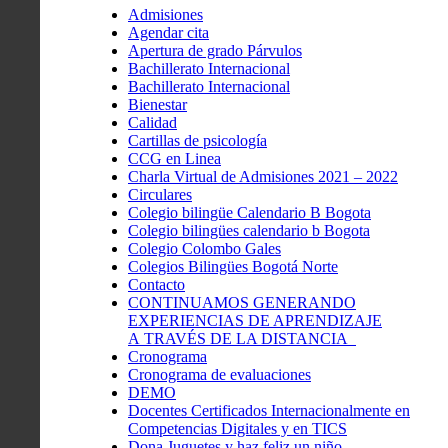
Admisiones
Agendar cita
Apertura de grado Párvulos
Bachillerato Internacional
Bachillerato Internacional
Bienestar
Calidad
Cartillas de psicología
CCG en Linea
Charla Virtual de Admisiones 2021 – 2022
Circulares
Colegio bilingüe Calendario B Bogota
Colegio bilingües calendario b Bogota
Colegio Colombo Gales
Colegios Bilingües Bogotá Norte
Contacto
CONTINUAMOS GENERANDO
EXPERIENCIAS DE APRENDIZAJE
A TRAVÉS DE LA DISTANCIA
Cronograma
Cronograma de evaluaciones
DEMO
Docentes Certificados Internacionalmente en
Competencias Digitales y en TICS
Dona Juguetes y haz feliz un niño