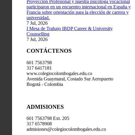
Proyección Profesional y nuestra psicóloga vocacional
participaron en un encuentro internacional en España y
Francia sobre orientación para la elección de carrera y
universidad.
7 Jul, 2026
I Mesa de Trabajo IBDP Career & University
Counselling
7 Jul, 2026
CONTÁCTENOS
601 7563798
317 6417181
www.colegiocolombogales.edu.co
Avenida Guaymaral, Costado Sur Aeropuerto
Bogotá - Colombia
ADMISIONES
601 7563798 Ext. 205
317 6578908
admisiones@colegiocolombogales.edu.co