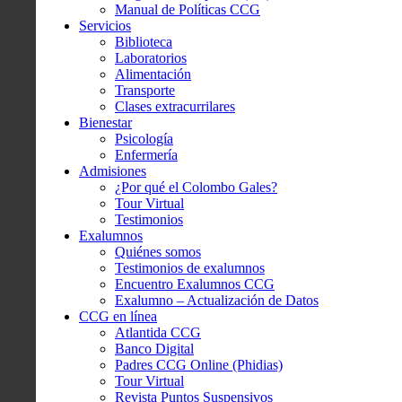
Manual de Políticas CCG
Servicios
Biblioteca
Laboratorios
Alimentación
Transporte
Clases extracurrilares
Bienestar
Psicología
Enfermería
Admisiones
¿Por qué el Colombo Gales?
Tour Virtual
Testimonios
Exalumnos
Quiénes somos
Testimonios de exalumnos
Encuentro Exalumnos CCG
Exalumno – Actualización de Datos
CCG en línea
Atlantida CCG
Banco Digital
Padres CCG Online (Phidias)
Tour Virtual
Revista Puntos Suspensivos