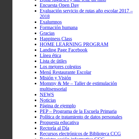
Encuesta Open Day
Evaluación servicio de rutas año escolar 2017 –
2018
Exalumnos
Formación humana
Gracias
Happiness Class
HOME LEARNING PROGRAM
Landing Page Facebook
Línea ética
Lista de útiles
Los mejores colegios
Menú Restaurante Escolar
Misión y Visión
Mommy & Me – Taller de estimulación
multisensorial
NEWS
Noticias
Página de ejemplo
PEP – Programa de la Escuela Primaria
Política de tratamiento de datos personales
Propuesta educativa
Rectoría al Día
Recursos electrónicos de Biblioteca CCG