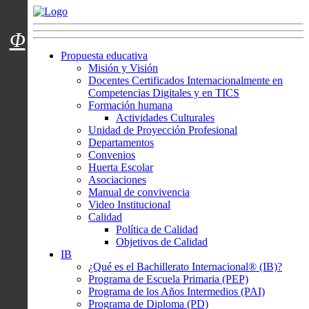
Menú usuarios
Φ
Propuesta educativa
Misión y Visión
Docentes Certificados Internacionalmente en
Competencias Digitales y en TICS
Formación humana
Actividades Culturales
Unidad de Proyección Profesional
Departamentos
Convenios
Huerta Escolar
Asociaciones
Manual de convivencia
Video Institucional
Calidad
Política de Calidad
Objetivos de Calidad
IB
¿Qué es el Bachillerato Internacional® (IB)?
Programa de Escuela Primaria (PEP)
Programa de los Años Intermedios (PAI)
Programa de Diploma (PD)