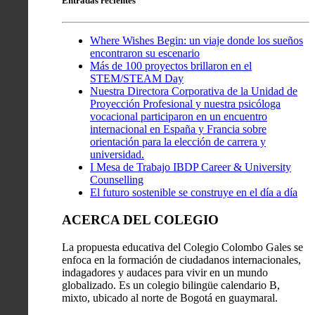
Entradas recientes
Where Wishes Begin: un viaje donde los sueños
encontraron su escenario
Más de 100 proyectos brillaron en el
STEM/STEAM Day
Nuestra Directora Corporativa de la Unidad de
Proyección Profesional y nuestra psicóloga
vocacional participaron en un encuentro
internacional en España y Francia sobre
orientación para la elección de carrera y
universidad.
I Mesa de Trabajo IBDP Career & University
Counselling
El futuro sostenible se construye en el día a día
ACERCA DEL COLEGIO
La propuesta educativa del Colegio Colombo Gales se
enfoca en la formación de ciudadanos internacionales,
indagadores y audaces para vivir en un mundo
globalizado. Es un colegio bilingüe calendario B,
mixto, ubicado al norte de Bogotá en guaymaral.