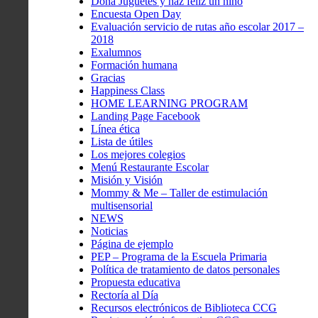
Dona Juguetes y haz feliz un niño
Encuesta Open Day
Evaluación servicio de rutas año escolar 2017 –
2018
Exalumnos
Formación humana
Gracias
Happiness Class
HOME LEARNING PROGRAM
Landing Page Facebook
Línea ética
Lista de útiles
Los mejores colegios
Menú Restaurante Escolar
Misión y Visión
Mommy & Me – Taller de estimulación
multisensorial
NEWS
Noticias
Página de ejemplo
PEP – Programa de la Escuela Primaria
Política de tratamiento de datos personales
Propuesta educativa
Rectoría al Día
Recursos electrónicos de Biblioteca CCG