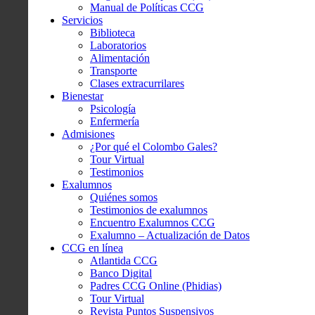
Manual de Políticas CCG
Servicios
Biblioteca
Laboratorios
Alimentación
Transporte
Clases extracurrilares
Bienestar
Psicología
Enfermería
Admisiones
¿Por qué el Colombo Gales?
Tour Virtual
Testimonios
Exalumnos
Quiénes somos
Testimonios de exalumnos
Encuentro Exalumnos CCG
Exalumno – Actualización de Datos
CCG en línea
Atlantida CCG
Banco Digital
Padres CCG Online (Phidias)
Tour Virtual
Revista Puntos Suspensivos