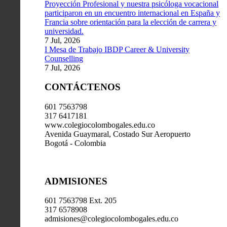
Proyección Profesional y nuestra psicóloga vocacional
participaron en un encuentro internacional en España y
Francia sobre orientación para la elección de carrera y
universidad.
7 Jul, 2026
I Mesa de Trabajo IBDP Career & University
Counselling
7 Jul, 2026
CONTÁCTENOS
601 7563798
317 6417181
www.colegiocolombogales.edu.co
Avenida Guaymaral, Costado Sur Aeropuerto
Bogotá - Colombia
ADMISIONES
601 7563798 Ext. 205
317 6578908
admisiones@colegiocolombogales.edu.co