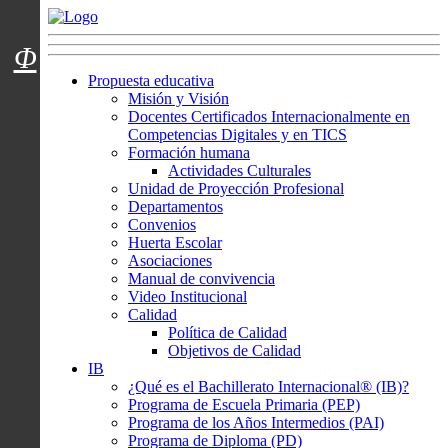
Menú usuarios
Φ
Propuesta educativa
Misión y Visión
Docentes Certificados Internacionalmente en
Competencias Digitales y en TICS
Formación humana
Actividades Culturales
Unidad de Proyección Profesional
Departamentos
Convenios
Huerta Escolar
Asociaciones
Manual de convivencia
Video Institucional
Calidad
Política de Calidad
Objetivos de Calidad
IB
¿Qué es el Bachillerato Internacional® (IB)?
Programa de Escuela Primaria (PEP)
Programa de los Años Intermedios (PAI)
Programa de Diploma (PD)