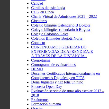
Calidad
Cartillas de psicología
CCG en Linea
Charla Virtual de Admisiones 2021 – 2022
Circulares
Colegio bilingüe Calendario B Bogota
Colegio bilingües calendario b Bogota
Colegio Colombo Gales
Colegios Bilingües Bogotá Norte
Contacto
CONTINUAMOS GENERANDO
EXPERIENCIAS DE APRENDIZAJE
A TRAVÉS DE LA DISTANCIA
Cronograma
Cronograma de evaluaciones
DEMO
Docentes Certificados Internacionalmente en
Competencias Digitales y en TICS
Dona Juguetes y haz feliz un niño
Encuesta Open Day
Evaluación servicio de rutas año escolar 2017 –
2018
Exalumnos
Formación humana
Gracias