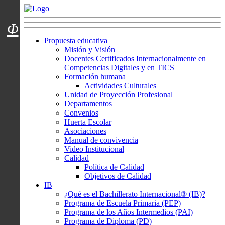
Menú usuarios
Φ
Propuesta educativa
Misión y Visión
Docentes Certificados Internacionalmente en
Competencias Digitales y en TICS
Formación humana
Actividades Culturales
Unidad de Proyección Profesional
Departamentos
Convenios
Huerta Escolar
Asociaciones
Manual de convivencia
Video Institucional
Calidad
Política de Calidad
Objetivos de Calidad
IB
¿Qué es el Bachillerato Internacional® (IB)?
Programa de Escuela Primaria (PEP)
Programa de los Años Intermedios (PAI)
Programa de Diploma (PD)