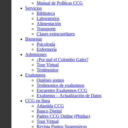
Manual de Políticas CCG
Servicios
Biblioteca
Laboratorios
Alimentación
Transporte
Clases extracurrilares
Bienestar
Psicología
Enfermería
Admisiones
¿Por qué el Colombo Gales?
Tour Virtual
Testimonios
Exalumnos
Quiénes somos
Testimonios de exalumnos
Encuentro Exalumnos CCG
Exalumno – Actualización de Datos
CCG en línea
Atlantida CCG
Banco Digital
Padres CCG Online (Phidias)
Tour Virtual
Revista Puntos Suspensivos