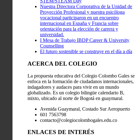
STEM/STEAM Day
Nuestra Directora Corporativa de la Unidad de
Proyección Profesional y nuestra psicóloga
vocacional participaron en un encuentro
internacional en España y Francia sobre
orientación para la elección de carrera y
universidad.
I Mesa de Trabajo IBDP Career & University
Counselling
El futuro sostenible se construye en el día a día
ACERCA DEL COLEGIO
La propuesta educativa del Colegio Colombo Gales se
enfoca en la formación de ciudadanos internacionales,
indagadores y audaces para vivir en un mundo
globalizado. Es un colegio bilingüe calendario B,
mixto, ubicado al norte de Bogotá en guaymaral.
Avenida Guaymaral, Costado Sur Aeropuerto
601 7563798
contacto@colegiocolombogales.edu.co
ENLACES DE INTERÉS