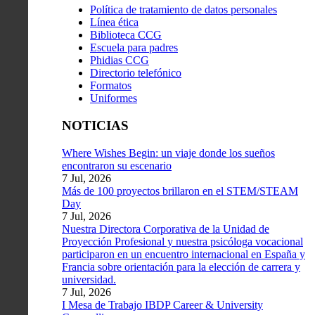
Política de tratamiento de datos personales
Línea ética
Biblioteca CCG
Escuela para padres
Phidias CCG
Directorio telefónico
Formatos
Uniformes
NOTICIAS
Where Wishes Begin: un viaje donde los sueños
encontraron su escenario
7 Jul, 2026
Más de 100 proyectos brillaron en el STEM/STEAM
Day
7 Jul, 2026
Nuestra Directora Corporativa de la Unidad de
Proyección Profesional y nuestra psicóloga vocacional
participaron en un encuentro internacional en España y
Francia sobre orientación para la elección de carrera y
universidad.
7 Jul, 2026
I Mesa de Trabajo IBDP Career & University