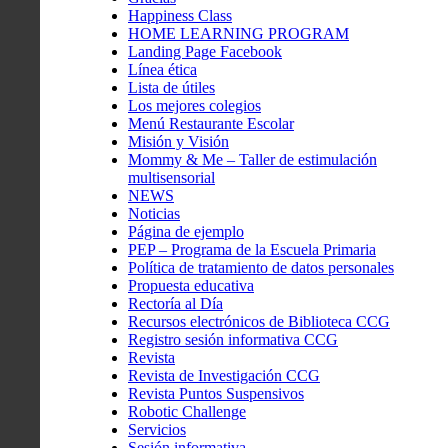
Happiness Class
HOME LEARNING PROGRAM
Landing Page Facebook
Línea ética
Lista de útiles
Los mejores colegios
Menú Restaurante Escolar
Misión y Visión
Mommy & Me – Taller de estimulación
multisensorial
NEWS
Noticias
Página de ejemplo
PEP – Programa de la Escuela Primaria
Política de tratamiento de datos personales
Propuesta educativa
Rectoría al Día
Recursos electrónicos de Biblioteca CCG
Registro sesión informativa CCG
Revista
Revista de Investigación CCG
Revista Puntos Suspensivos
Robotic Challenge
Servicios
Sesión informativa