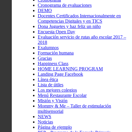
Cronograma de evaluaciones
DEMO
Docentes Certificados Internacionalmente en
Competencias Digitales y en TICS
Dona Juguetes y haz feliz un niño
Encuesta Open Day
Evaluación servicio de rutas año escolar 2017 –
2018
Exalumnos
Formación humana
Gracias
Happiness Class
HOME LEARNING PROGRAM
Landing Page Facebook
Línea ética
Lista de útiles
Los mejores colegios
Menú Restaurante Escolar
Misión y Visión
Mommy & Me – Taller de estimulación
multisensorial
NEWS
Noticias
Página de ejemplo