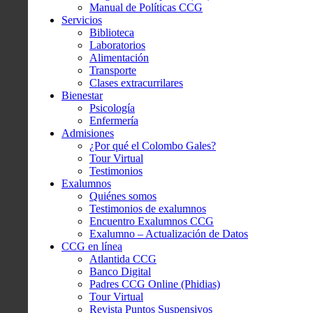
Manual de Políticas CCG
Servicios
Biblioteca
Laboratorios
Alimentación
Transporte
Clases extracurrilares
Bienestar
Psicología
Enfermería
Admisiones
¿Por qué el Colombo Gales?
Tour Virtual
Testimonios
Exalumnos
Quiénes somos
Testimonios de exalumnos
Encuentro Exalumnos CCG
Exalumno – Actualización de Datos
CCG en línea
Atlantida CCG
Banco Digital
Padres CCG Online (Phidias)
Tour Virtual
Revista Puntos Suspensivos