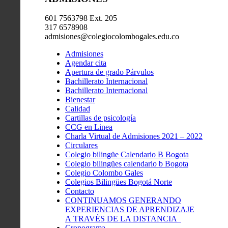
601 7563798 Ext. 205
317 6578908
admisiones@colegiocolombogales.edu.co
Admisiones
Agendar cita
Apertura de grado Párvulos
Bachillerato Internacional
Bachillerato Internacional
Bienestar
Calidad
Cartillas de psicología
CCG en Linea
Charla Virtual de Admisiones 2021 – 2022
Circulares
Colegio bilingüe Calendario B Bogota
Colegio bilingües calendario b Bogota
Colegio Colombo Gales
Colegios Bilingües Bogotá Norte
Contacto
CONTINUAMOS GENERANDO
EXPERIENCIAS DE APRENDIZAJE
A TRAVÉS DE LA DISTANCIA
Cronograma