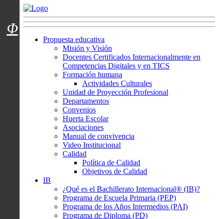
Menú usuarios
Φ
Propuesta educativa
Misión y Visión
Docentes Certificados Internacionalmente en
Competencias Digitales y en TICS
Formación humana
Actividades Culturales
Unidad de Proyección Profesional
Departamentos
Convenios
Huerta Escolar
Asociaciones
Manual de convivencia
Video Institucional
Calidad
Política de Calidad
Objetivos de Calidad
IB
¿Qué es el Bachillerato Internacional® (IB)?
Programa de Escuela Primaria (PEP)
Programa de los Años Intermedios (PAI)
Programa de Diploma (PD)