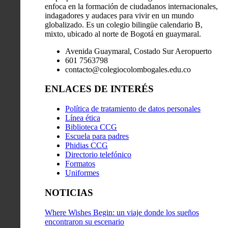
enfoca en la formación de ciudadanos internacionales,
indagadores y audaces para vivir en un mundo
globalizado. Es un colegio bilingüe calendario B,
mixto, ubicado al norte de Bogotá en guaymaral.
Avenida Guaymaral, Costado Sur Aeropuerto
601 7563798
contacto@colegiocolombogales.edu.co
ENLACES DE INTERÉS
Política de tratamiento de datos personales
Línea ética
Biblioteca CCG
Escuela para padres
Phidias CCG
Directorio telefónico
Formatos
Uniformes
NOTICIAS
Where Wishes Begin: un viaje donde los sueños
encontraron su escenario