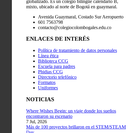
globalizado. Es un colegio bilingüe calendario B,
mixto, ubicado al norte de Bogotá en guaymaral.
Avenida Guaymaral, Costado Sur Aeropuerto
601 7563798
contacto@colegiocolombogales.edu.co
ENLACES DE INTERÉS
Política de tratamiento de datos personales
Línea ética
Biblioteca CCG
Escuela para padres
Phidias CCG
Directorio telefónico
Formatos
Uniformes
NOTICIAS
Where Wishes Begin: un viaje donde los sueños
encontraron su escenario
7 Jul, 2026
Más de 100 proyectos brillaron en el STEM/STEAM
Day