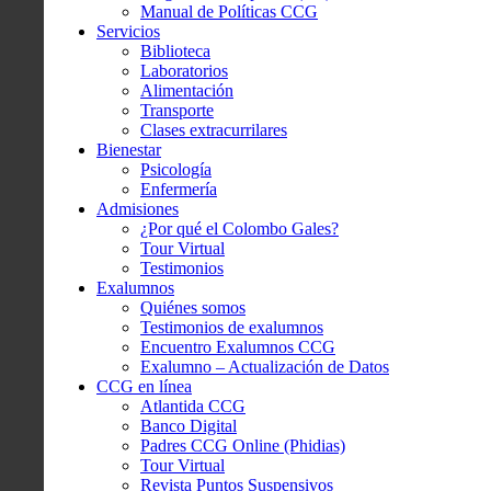
Manual de Políticas CCG
Servicios
Biblioteca
Laboratorios
Alimentación
Transporte
Clases extracurrilares
Bienestar
Psicología
Enfermería
Admisiones
¿Por qué el Colombo Gales?
Tour Virtual
Testimonios
Exalumnos
Quiénes somos
Testimonios de exalumnos
Encuentro Exalumnos CCG
Exalumno – Actualización de Datos
CCG en línea
Atlantida CCG
Banco Digital
Padres CCG Online (Phidias)
Tour Virtual
Revista Puntos Suspensivos