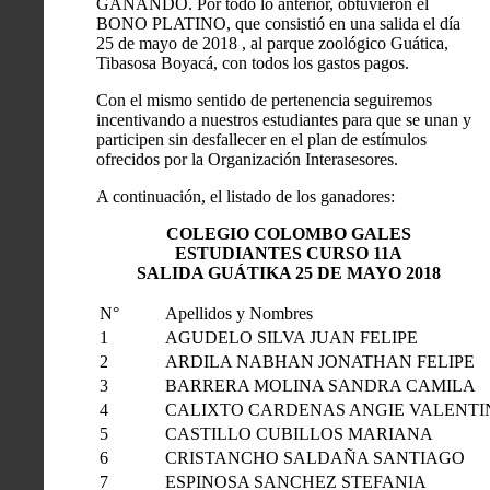
GANANDO. Por todo lo anterior, obtuvieron el
BONO PLATINO, que consistió en una salida el día
25 de mayo de 2018 , al parque zoológico Guática,
Tibasosa Boyacá, con todos los gastos pagos.
Con el mismo sentido de pertenencia seguiremos
incentivando a nuestros estudiantes para que se unan y
participen sin desfallecer en el plan de estímulos
ofrecidos por la Organización Interasesores.
A continuación, el listado de los ganadores:
COLEGIO COLOMBO GALES
ESTUDIANTES CURSO 11A
SALIDA GUÁTIKA 25 DE MAYO 2018
N°
Apellidos y Nombres
1
AGUDELO SILVA JUAN FELIPE
2
ARDILA NABHAN JONATHAN FELIPE
3
BARRERA MOLINA SANDRA CAMILA
4
CALIXTO CARDENAS ANGIE VALENTI
5
CASTILLO CUBILLOS MARIANA
6
CRISTANCHO SALDAÑA SANTIAGO
7
ESPINOSA SANCHEZ STEFANIA