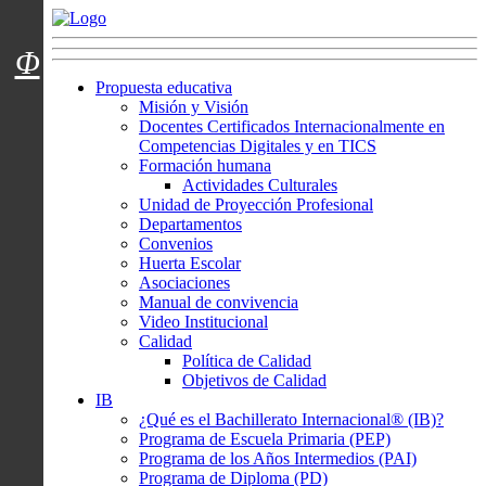
Menú usuarios
Φ
Propuesta educativa
Misión y Visión
Docentes Certificados Internacionalmente en
Competencias Digitales y en TICS
Formación humana
Actividades Culturales
Unidad de Proyección Profesional
Departamentos
Convenios
Huerta Escolar
Asociaciones
Manual de convivencia
Video Institucional
Calidad
Política de Calidad
Objetivos de Calidad
IB
¿Qué es el Bachillerato Internacional® (IB)?
Programa de Escuela Primaria (PEP)
Programa de los Años Intermedios (PAI)
Programa de Diploma (PD)