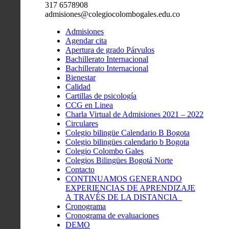
317 6578908
admisiones@colegiocolombogales.edu.co
Admisiones
Agendar cita
Apertura de grado Párvulos
Bachillerato Internacional
Bachillerato Internacional
Bienestar
Calidad
Cartillas de psicología
CCG en Linea
Charla Virtual de Admisiones 2021 – 2022
Circulares
Colegio bilingüe Calendario B Bogota
Colegio bilingües calendario b Bogota
Colegio Colombo Gales
Colegios Bilingües Bogotá Norte
Contacto
CONTINUAMOS GENERANDO
EXPERIENCIAS DE APRENDIZAJE
A TRAVÉS DE LA DISTANCIA
Cronograma
Cronograma de evaluaciones
DEMO