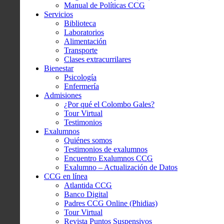
Manual de Políticas CCG
Servicios
Biblioteca
Laboratorios
Alimentación
Transporte
Clases extracurrilares
Bienestar
Psicología
Enfermería
Admisiones
¿Por qué el Colombo Gales?
Tour Virtual
Testimonios
Exalumnos
Quiénes somos
Testimonios de exalumnos
Encuentro Exalumnos CCG
Exalumno – Actualización de Datos
CCG en línea
Atlantida CCG
Banco Digital
Padres CCG Online (Phidias)
Tour Virtual
Revista Puntos Suspensivos