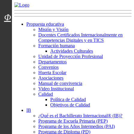
Menú usuarios
Φ
Propuesta educativa
Misión y Visión
Docentes Certificados Internacionalmente en
Competencias Digitales y en TICS
Formación humana
Actividades Culturales
Unidad de Proyección Profesional
Departamentos
Convenios
Huerta Escolar
Asociaciones
Manual de convivencia
Video Institucional
Calidad
Política de Calidad
Objetivos de Calidad
IB
¿Qué es el Bachillerato Internacional® (IB)?
Programa de Escuela Primaria (PEP)
Programa de los Años Intermedios (PAI)
Programa de Diploma (PD)