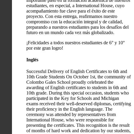
importante paso en la formación académica de nuestros
estudiantes, en especial, a International House, cuyo
acompañamiento fue clave para el éxito de este
proyecto. Con esta entrega, reafirmamos nuestro
compromiso con la educación integral y de calidad,
preparando a nuestros estudiantes para los desafíos del
futuro en un mundo cada vez más globalizado.
¡Felicidades a todos nuestros estudiantes de 6° y 10°
por este gran logro!
Inglés
Successful Delivery of English Certificates to 6th and
10th Grade Students On October 1st, the community of
Colombo Gales School proudly celebrated the
awarding of English certificates to students in 6th and
10th grade. During this special occasion, students who
participated in the Key for Schools and Michigan
exams received their well-deserved diplomas, certifying
their proficiency in the English language. The
ceremony was attended by representatives from
International House, who were responsible for
presenting the certificates. This recognition is the result
of months of hard work and dedication by our students,