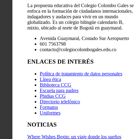
La propuesta educativa del Colegio Colombo Gales se
enfoca en la formación de ciudadanos internacionales,
indagadores y audaces para vivir en un mundo
globalizado. Es un colegio bilingüe calendario B,
mixto, ubicado al norte de Bogotá en guaymaral.
Avenida Guaymaral, Costado Sur Aeropuerto
601 7563798
contacto@colegiocolombogales.edu.co
ENLACES DE INTERÉS
Política de tratamiento de datos personales
Línea ética
Biblioteca CCG
Escuela para padres
Phidias CCG
Directorio telefónico
Formatos
Uniformes
NOTICIAS
Where Wishes Begin: un viaje donde los sueños