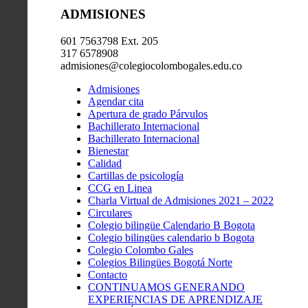
ADMISIONES
601 7563798 Ext. 205
317 6578908
admisiones@colegiocolombogales.edu.co
Admisiones
Agendar cita
Apertura de grado Párvulos
Bachillerato Internacional
Bachillerato Internacional
Bienestar
Calidad
Cartillas de psicología
CCG en Linea
Charla Virtual de Admisiones 2021 – 2022
Circulares
Colegio bilingüe Calendario B Bogota
Colegio bilingües calendario b Bogota
Colegio Colombo Gales
Colegios Bilingües Bogotá Norte
Contacto
CONTINUAMOS GENERANDO
EXPERIENCIAS DE APRENDIZAJE