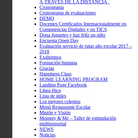
A TRAVÉS DE LA DISTANCIA
Cronograma
Cronograma de evaluaciones
DEMO
Docentes Certificados Internacionalmente en
Competencias Digitales y en TICS
Dona Juguetes y haz feliz un niño
Encuesta Open Day
Evaluación servicio de rutas año escolar 2017 –
2018
Exalumnos
Formación humana
Gracias
Happiness Class
HOME LEARNING PROGRAM
Landing Page Facebook
Línea ética
Lista de útiles
Los mejores colegios
Menú Restaurante Escolar
Misión y Visión
Mommy & Me – Taller de estimulación
multisensorial
NEWS
Noticias