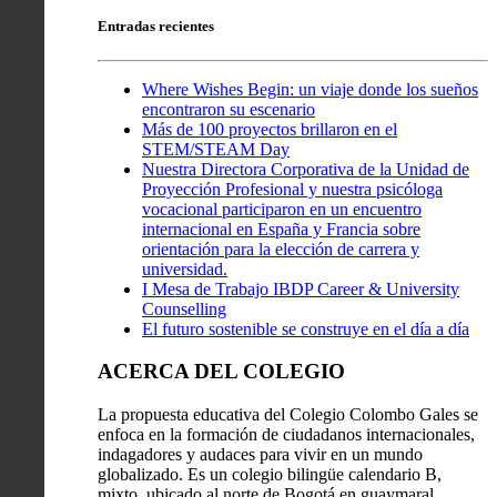
Entradas recientes
Where Wishes Begin: un viaje donde los sueños
encontraron su escenario
Más de 100 proyectos brillaron en el
STEM/STEAM Day
Nuestra Directora Corporativa de la Unidad de
Proyección Profesional y nuestra psicóloga
vocacional participaron en un encuentro
internacional en España y Francia sobre
orientación para la elección de carrera y
universidad.
I Mesa de Trabajo IBDP Career & University
Counselling
El futuro sostenible se construye en el día a día
ACERCA DEL COLEGIO
La propuesta educativa del Colegio Colombo Gales se
enfoca en la formación de ciudadanos internacionales,
indagadores y audaces para vivir en un mundo
globalizado. Es un colegio bilingüe calendario B,
mixto, ubicado al norte de Bogotá en guaymaral.