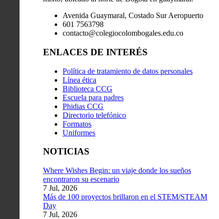
Avenida Guaymaral, Costado Sur Aeropuerto
601 7563798
contacto@colegiocolombogales.edu.co
ENLACES DE INTERÉS
Política de tratamiento de datos personales
Línea ética
Biblioteca CCG
Escuela para padres
Phidias CCG
Directorio telefónico
Formatos
Uniformes
NOTICIAS
Where Wishes Begin: un viaje donde los sueños
encontraron su escenario
7 Jul, 2026
Más de 100 proyectos brillaron en el STEM/STEAM
Day
7 Jul, 2026