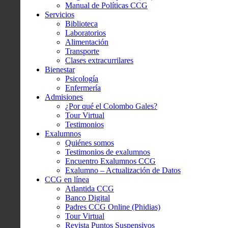
Manual de Políticas CCG
Servicios
Biblioteca
Laboratorios
Alimentación
Transporte
Clases extracurrilares
Bienestar
Psicología
Enfermería
Admisiones
¿Por qué el Colombo Gales?
Tour Virtual
Testimonios
Exalumnos
Quiénes somos
Testimonios de exalumnos
Encuentro Exalumnos CCG
Exalumno – Actualización de Datos
CCG en línea
Atlantida CCG
Banco Digital
Padres CCG Online (Phidias)
Tour Virtual
Revista Puntos Suspensivos