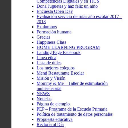
Competencias Digitales y en TICS
Dona Juguetes y haz feliz un niño
Encuesta Open Day
Evaluación servicio de rutas año escolar 2017 –
2018
Exalumnos
Formación humana
Gracias
Happiness Class
HOME LEARNING PROGRAM
Landing Page Facebook
Línea ética
Lista de útiles
Los mejores colegios
Menú Restaurante Escolar
Misión y Visión
Mommy & Me – Taller de estimulación
multisensorial
NEWS
Noticias
Página de ejemplo
PEP – Programa de la Escuela Primaria
Política de tratamiento de datos personales
Propuesta educativa
Rectoría al Día