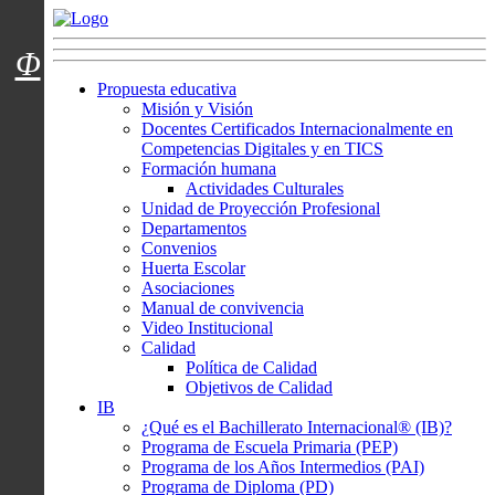
Menú usuarios
Φ
Propuesta educativa
Misión y Visión
Docentes Certificados Internacionalmente en
Competencias Digitales y en TICS
Formación humana
Actividades Culturales
Unidad de Proyección Profesional
Departamentos
Convenios
Huerta Escolar
Asociaciones
Manual de convivencia
Video Institucional
Calidad
Política de Calidad
Objetivos de Calidad
IB
¿Qué es el Bachillerato Internacional® (IB)?
Programa de Escuela Primaria (PEP)
Programa de los Años Intermedios (PAI)
Programa de Diploma (PD)