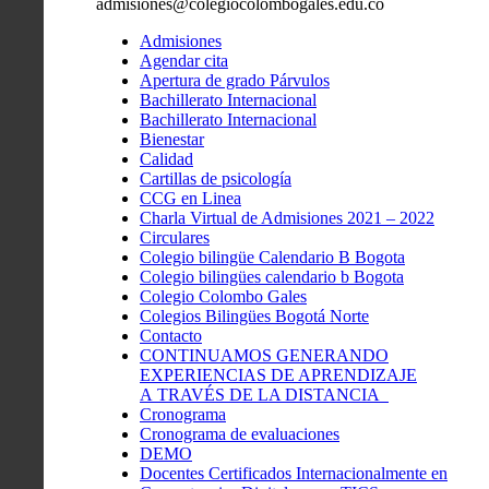
admisiones@colegiocolombogales.edu.co
Admisiones
Agendar cita
Apertura de grado Párvulos
Bachillerato Internacional
Bachillerato Internacional
Bienestar
Calidad
Cartillas de psicología
CCG en Linea
Charla Virtual de Admisiones 2021 – 2022
Circulares
Colegio bilingüe Calendario B Bogota
Colegio bilingües calendario b Bogota
Colegio Colombo Gales
Colegios Bilingües Bogotá Norte
Contacto
CONTINUAMOS GENERANDO
EXPERIENCIAS DE APRENDIZAJE
A TRAVÉS DE LA DISTANCIA
Cronograma
Cronograma de evaluaciones
DEMO
Docentes Certificados Internacionalmente en