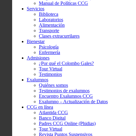
Manual de Políticas CCG
Servicios
Biblioteca
Laboratorios
Alimentación
Transporte
Clases extracurrilares
Bienestar
Psicología
Enfermería
Admisiones
¿Por qué el Colombo Gales?
Tour Virtual
Testimonios
Exalumnos
Quiénes somos
Testimonios de exalumnos
Encuentro Exalumnos CCG
Exalumno – Actualización de Datos
CCG en línea
Atlantida CCG
Banco Digital
Padres CCG Online (Phidias)
Tour Virtual
Revista Puntos Suspensivos