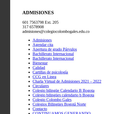
ADMISIONES
601 7563798 Ext. 205
317 6578908
admisiones@colegiocolombogales.edu.co
Admisiones
Agendar cita
Apertura de grado Párvulos
Bachillerato Internacional
Bachillerato Internacional
Bienestar
Calidad
Cartillas de psicología
CCG en Linea
Charla Virtual de Admisiones 2021 – 2022
Circulares
Colegio bilingüe Calendario B Bogota
Colegio bilingües calendario b Bogota
Colegio Colombo Gales
Colegios Bilingües Bogotá Norte
Contacto
CONTINUAMOS GENERANDO