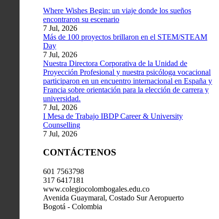
Where Wishes Begin: un viaje donde los sueños
encontraron su escenario
7 Jul, 2026
Más de 100 proyectos brillaron en el STEM/STEAM
Day
7 Jul, 2026
Nuestra Directora Corporativa de la Unidad de
Proyección Profesional y nuestra psicóloga vocacional
participaron en un encuentro internacional en España y
Francia sobre orientación para la elección de carrera y
universidad.
7 Jul, 2026
I Mesa de Trabajo IBDP Career & University
Counselling
7 Jul, 2026
CONTÁCTENOS
601 7563798
317 6417181
www.colegiocolombogales.edu.co
Avenida Guaymaral, Costado Sur Aeropuerto
Bogotá - Colombia