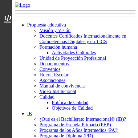
Menú usuarios
Φ
Propuesta educativa
Misión y Visión
Docentes Certificados Internacionalmente en
Competencias Digitales y en TICS
Formación humana
Actividades Culturales
Unidad de Proyección Profesional
Departamentos
Convenios
Huerta Escolar
Asociaciones
Manual de convivencia
Video Institucional
Calidad
Política de Calidad
Objetivos de Calidad
IB
¿Qué es el Bachillerato Internacional® (IB)?
Programa de Escuela Primaria (PEP)
Programa de los Años Intermedios (PAI)
Programa de Diploma (PD)