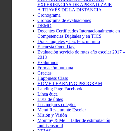
EXPERIENCIAS DE APRENDIZAJE
A TRAVÉS DE LA DISTANCIA
Cronograma
Cronograma de evaluaciones
DEMO
Docentes Certificados Internacionalmente en
Competencias Digitales y en TICS
Dona Juguetes y haz feliz un niño
Encuesta Open Day
Evaluación servicio de rutas año escolar 2017 –
2018
Exalumnos
Formación humana
Gracias
Happiness Class
HOME LEARNING PROGRAM
Landing Page Facebook
Línea ética
Lista de útiles
Los mejores colegios
Menú Restaurante Escolar
Misión y Visión
Mommy & Me – Taller de estimulación
multisensorial
NEWS