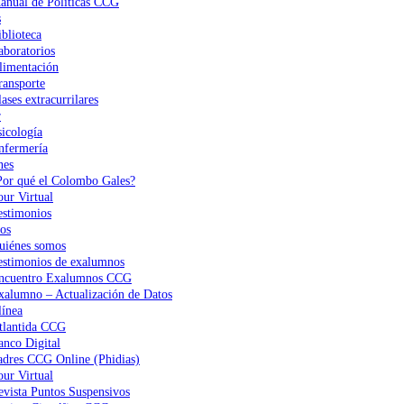
anual de Políticas CCG
s
iblioteca
aboratorios
limentación
ransporte
ases extracurrilares
r
sicología
nfermería
nes
Por qué el Colombo Gales?
our Virtual
estimonios
os
uiénes somos
estimonios de exalumnos
ncuentro Exalumnos CCG
xalumno – Actualización de Datos
ínea
tlantida CCG
anco Digital
adres CCG Online (Phidias)
our Virtual
evista Puntos Suspensivos