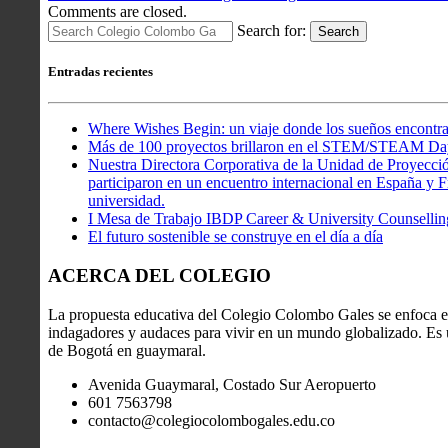
Comments are closed.
Search for:
Search
Entradas recientes
Where Wishes Begin: un viaje donde los sueños encontra
Más de 100 proyectos brillaron en el STEM/STEAM Da
Nuestra Directora Corporativa de la Unidad de Proyecció
participaron en un encuentro internacional en España y Fr
universidad.
I Mesa de Trabajo IBDP Career & University Counsellin
El futuro sostenible se construye en el día a día
ACERCA DEL COLEGIO
La propuesta educativa del Colegio Colombo Gales se enfoca en
indagadores y audaces para vivir en un mundo globalizado. Es u
de Bogotá en guaymaral.
Avenida Guaymaral, Costado Sur Aeropuerto
601 7563798
contacto@colegiocolombogales.edu.co