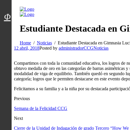
Menú usuarios
Φ
Estudiante Destacada en G
Home
Noticias
Estudiante Destacada en Gimnasia Luc
12 abril, 2018
Posted by
administradorCCG
Noticias
Compartimos con toda la comunidad educativa, los logros de n
obtuvo medalla de oro en las categorías de barras asimétricas y su
modalidad de viga de equilibrio. También quedó en segundo lugar
categoría; logros que le permiten destacarse en este evento depo
Felicitamos a su familia y a la niña por su destacada participaci
Previous
Semana de la Felicidad CCG
Next
Cierre de la Unidad de Indagación de grado Tercero “How We 