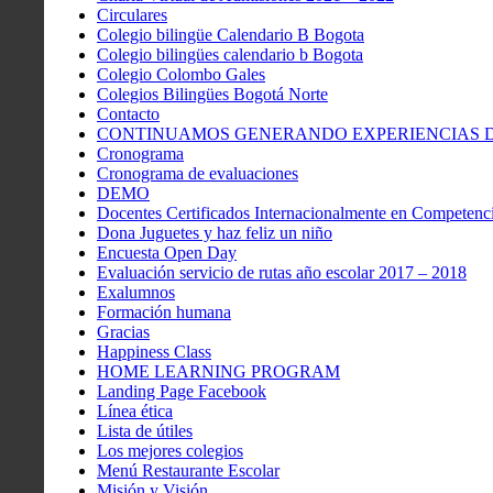
Circulares
Colegio bilingüe Calendario B Bogota
Colegio bilingües calendario b Bogota
Colegio Colombo Gales
Colegios Bilingües Bogotá Norte
Contacto
CONTINUAMOS GENERANDO EXPERIENCIAS DE
Cronograma
Cronograma de evaluaciones
DEMO
Docentes Certificados Internacionalmente en Competenci
Dona Juguetes y haz feliz un niño
Encuesta Open Day
Evaluación servicio de rutas año escolar 2017 – 2018
Exalumnos
Formación humana
Gracias
Happiness Class
HOME LEARNING PROGRAM
Landing Page Facebook
Línea ética
Lista de útiles
Los mejores colegios
Menú Restaurante Escolar
Misión y Visión