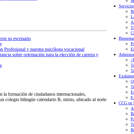
M
Servicio
B
L
A
T
Cl
ron su escenario
Bienesta
y
P
n Profesional y nuestra psicóloga vocacional
E
ancia sobre orientación para la elección de carrera y
Admisio
¿
g
T
T
Exalumn
Q
T
E
 la formación de ciudadanos internacionales,
E
n colegio bilingüe calendario B, mixto, ubicado al norte
CCG en l
A
B
P
T
R