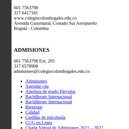
601 7563798
317 6417181
www.colegiocolombogales.edu.co
Avenida Guaymaral, Costado Sur Aeropuerto
Bogotá - Colombia
ADMISIONES
601 7563798 Ext. 205
317 6578908
admisiones@colegiocolombogales.edu.co
Admisiones
Agendar cita
Apertura de grado Párvulos
Bachillerato Internacional
Bachillerato Internacional
Bienestar
Calidad
Cartillas de psicología
CCG en Linea
Charla Virtual de Admisiones 2021 – 2022