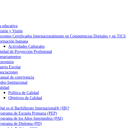
a educativa
isión y Visión
ocentes Certificados Internacionalmente en Competencias Digitales y en TICS
ormación humana
Actividades Culturales
nidad de Proyección Profesional
epartamentos
onvenios
uerta Escolar
sociaciones
anual de convivencia
ideo Institucional
alidad
Política de Calidad
Objetivos de Calidad
Qué es el Bachillerato Internacional® (IB)?
rograma de Escuela Primaria (PEP)
rograma de los Años Intermedios (PAI)
rograma de Diploma (PD)