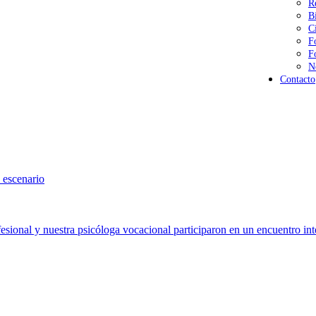
R
B
C
F
F
N
Contacto
 escenario
sional y nuestra psicóloga vocacional participaron en un encuentro int