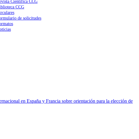
evista Científica CCG
iblioteca CCG
irculares
ormulario de solicitudes
ormatos
oticias
ernacional en España y Francia sobre orientación para la elección de