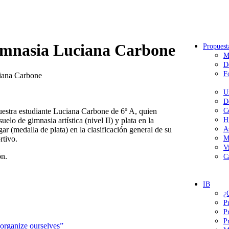
imnasia Luciana Carbone
Propuest
M
D
F
iana Carbone
U
D
uestra estudiante Luciana Carbone de 6º A, quien
C
elo de gimnasia artística (nivel II) y plata en la
H
 (medalla de plata) en la clasificación general de su
A
rtivo.
M
V
ón.
C
IB
¿
P
P
P
organize ourselves”