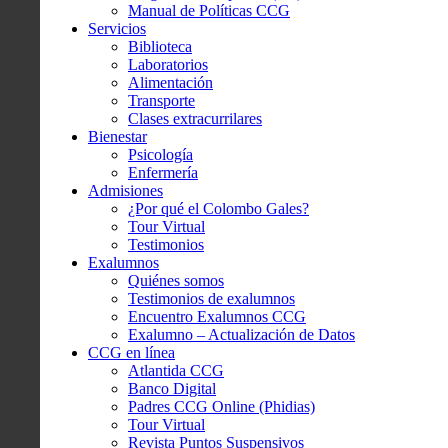
Manual de Políticas CCG
Servicios
Biblioteca
Laboratorios
Alimentación
Transporte
Clases extracurrilares
Bienestar
Psicología
Enfermería
Admisiones
¿Por qué el Colombo Gales?
Tour Virtual
Testimonios
Exalumnos
Quiénes somos
Testimonios de exalumnos
Encuentro Exalumnos CCG
Exalumno – Actualización de Datos
CCG en línea
Atlantida CCG
Banco Digital
Padres CCG Online (Phidias)
Tour Virtual
Revista Puntos Suspensivos