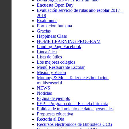
Encuesta Open Day
Evaluación servicio de rutas año escolar 2017 –
2018
Exalumnos
Formación humana
Gracias
Happiness Class
HOME LEARNING PROGRAM
Landing Page Facebook
Línea ética
Lista de útiles
Los mejores colegios
Menú Restaurante Escolar
Misión y Visión
Mommy & Me – Taller de estimulación
multisensorial
NEWS
Noticias
Página de ejemplo
PEP – Programa de la Escuela Primaria
Política de tratamiento de datos personales
Propuesta educativa
Rectoría al Día
Recursos electrónicos de Biblioteca CCG