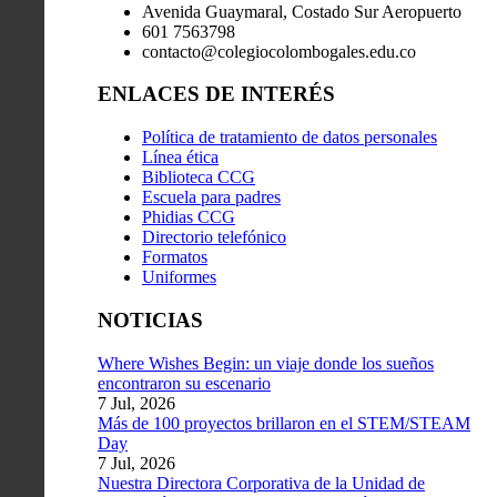
Avenida Guaymaral, Costado Sur Aeropuerto
601 7563798
contacto@colegiocolombogales.edu.co
ENLACES DE INTERÉS
Política de tratamiento de datos personales
Línea ética
Biblioteca CCG
Escuela para padres
Phidias CCG
Directorio telefónico
Formatos
Uniformes
NOTICIAS
Where Wishes Begin: un viaje donde los sueños
encontraron su escenario
7 Jul, 2026
Más de 100 proyectos brillaron en el STEM/STEAM
Day
7 Jul, 2026
Nuestra Directora Corporativa de la Unidad de