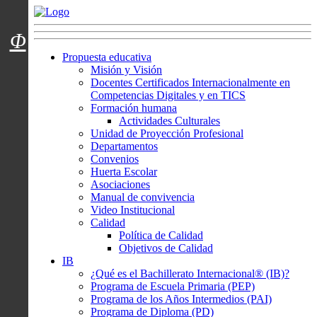
Menú usuarios
Φ
Propuesta educativa
Misión y Visión
Docentes Certificados Internacionalmente en
Competencias Digitales y en TICS
Formación humana
Actividades Culturales
Unidad de Proyección Profesional
Departamentos
Convenios
Huerta Escolar
Asociaciones
Manual de convivencia
Video Institucional
Calidad
Política de Calidad
Objetivos de Calidad
IB
¿Qué es el Bachillerato Internacional® (IB)?
Programa de Escuela Primaria (PEP)
Programa de los Años Intermedios (PAI)
Programa de Diploma (PD)