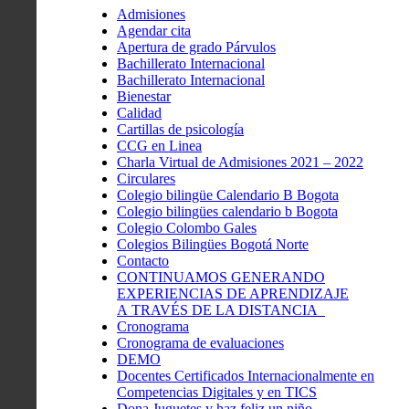
Admisiones
Agendar cita
Apertura de grado Párvulos
Bachillerato Internacional
Bachillerato Internacional
Bienestar
Calidad
Cartillas de psicología
CCG en Linea
Charla Virtual de Admisiones 2021 – 2022
Circulares
Colegio bilingüe Calendario B Bogota
Colegio bilingües calendario b Bogota
Colegio Colombo Gales
Colegios Bilingües Bogotá Norte
Contacto
CONTINUAMOS GENERANDO
EXPERIENCIAS DE APRENDIZAJE
A TRAVÉS DE LA DISTANCIA
Cronograma
Cronograma de evaluaciones
DEMO
Docentes Certificados Internacionalmente en
Competencias Digitales y en TICS
Dona Juguetes y haz feliz un niño