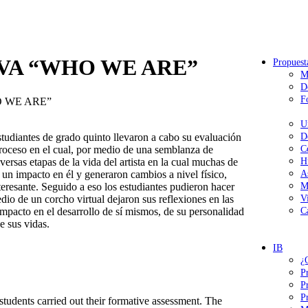
VA “WHO WE ARE”
Propuest
M
D
F
 WE ARE”
U
tudiantes de grado quinto llevaron a cabo su evaluación
D
proceso en el cual, por medio de una semblanza de
C
ersas etapas de la vida del artista en la cual muchas de
H
n un impacto en él y generaron cambios a nivel físico,
A
teresante. Seguido a eso los estudiantes pudieron hacer
M
dio de un corcho virtual dejaron sus reflexiones en las
V
impacto en el desarrollo de sí mismos, de su personalidad
C
e sus vidas.
IB
¿
P
P
P
students carried out their formative assessment. The