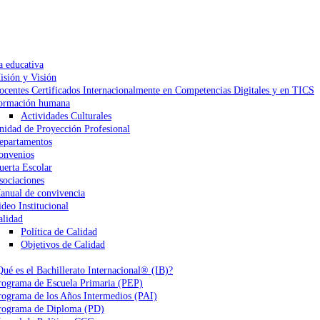
a educativa
isión y Visión
ocentes Certificados Internacionalmente en Competencias Digitales y en TICS
ormación humana
Actividades Culturales
nidad de Proyección Profesional
epartamentos
onvenios
uerta Escolar
sociaciones
anual de convivencia
ideo Institucional
alidad
Política de Calidad
Objetivos de Calidad
Qué es el Bachillerato Internacional® (IB)?
rograma de Escuela Primaria (PEP)
rograma de los Años Intermedios (PAI)
rograma de Diploma (PD)