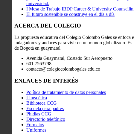
universidad.
I Mesa de Trabajo IBDP Career & University Counsellin
El futuro sostenible se construye en el día a día
ACERCA DEL COLEGIO
La propuesta educativa del Colegio Colombo Gales se enfoca en
indagadores y audaces para vivir en un mundo globalizado. Es u
de Bogotá en guaymaral.
Avenida Guaymaral, Costado Sur Aeropuerto
601 7563798
contacto@colegiocolombogales.edu.co
ENLACES DE INTERÉS
Política de tratamiento de datos personales
Línea ética
Biblioteca CCG
Escuela para padres
Phidias CCG
Directorio telefónico
Formatos
Uniformes