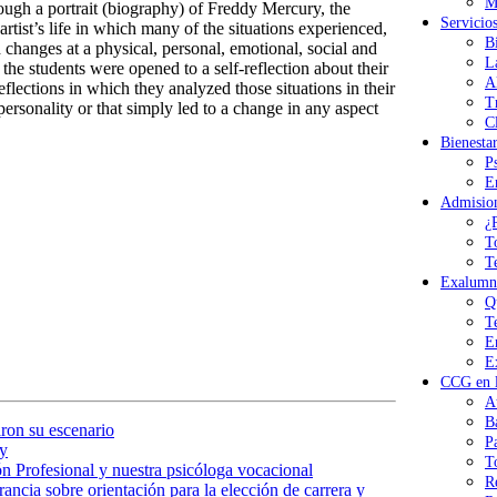
M
ough a portrait (biography) of Freddy Mercury, the
Servicio
rtist’s life in which many of the situations experienced,
B
changes at a physical, personal, emotional, social and
L
 the students were opened to a self-reflection about their
A
eflections in which they analyzed those situations in their
T
personality or that simply led to a change in any aspect
Cl
Bienesta
P
E
Admisio
¿
T
T
Exalumn
Q
T
E
E
CCG en l
A
B
ron su escenario
P
y
T
n Profesional y nuestra psicóloga vocacional
R
ancia sobre orientación para la elección de carrera y