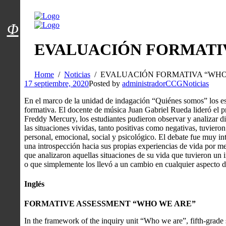
Menú usuarios
Φ
EVALUACIÓN FORMATI
Home
Noticias
EVALUACIÓN FORMATIVA “WHO
17 septiembre, 2020
Posted by
administradorCCG
Noticias
En el marco de la unidad de indagación “Quiénes somos” los es
formativa. El docente de música Juan Gabriel Rueda lideró el 
Freddy Mercury, los estudiantes pudieron observar y analizar div
las situaciones vividas, tanto positivas como negativas, tuviero
personal, emocional, social y psicológico. El debate fue muy in
una introspección hacia sus propias experiencias de vida por me
que analizaron aquellas situaciones de su vida que tuvieron un 
o que simplemente los llevó a un cambio en cualquier aspecto d
Inglés
FORMATIVE ASSESSMENT “WHO WE ARE”
In the framework of the inquiry unit “Who we are”, fifth-grade 