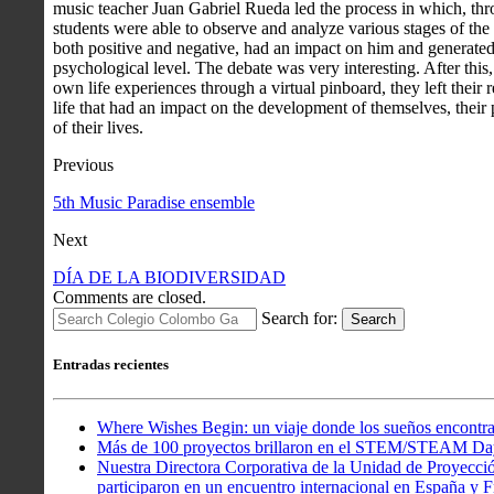
music teacher Juan Gabriel Rueda led the process in which, thr
students were able to observe and analyze various stages of the a
both positive and negative, had an impact on him and generated 
psychological level. The debate was very interesting. After this,
own life experiences through a virtual pinboard, they left their r
life that had an impact on the development of themselves, their 
of their lives.
Previous
5th Music Paradise ensemble
Next
DÍA DE LA BIODIVERSIDAD
Comments are closed.
Search for:
Search
Entradas recientes
Where Wishes Begin: un viaje donde los sueños encontra
Más de 100 proyectos brillaron en el STEM/STEAM Da
Nuestra Directora Corporativa de la Unidad de Proyecció
participaron en un encuentro internacional en España y Fr