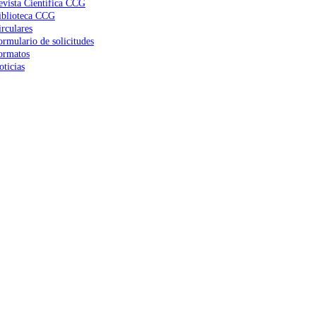
evista Científica CCG
iblioteca CCG
irculares
ormulario de solicitudes
ormatos
oticias