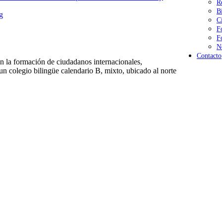
R
B
g
C
F
F
N
Contacto
 la formación de ciudadanos internacionales,
n colegio bilingüe calendario B, mixto, ubicado al norte