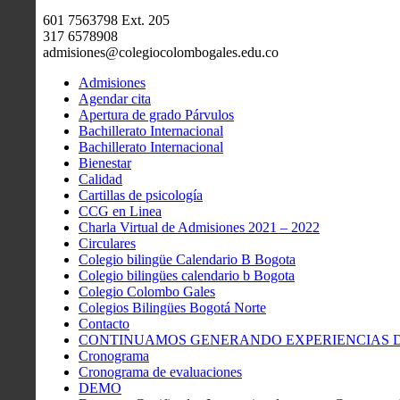
601 7563798 Ext. 205
317 6578908
admisiones@colegiocolombogales.edu.co
Admisiones
Agendar cita
Apertura de grado Párvulos
Bachillerato Internacional
Bachillerato Internacional
Bienestar
Calidad
Cartillas de psicología
CCG en Linea
Charla Virtual de Admisiones 2021 – 2022
Circulares
Colegio bilingüe Calendario B Bogota
Colegio bilingües calendario b Bogota
Colegio Colombo Gales
Colegios Bilingües Bogotá Norte
Contacto
CONTINUAMOS GENERANDO EXPERIENCIAS DE
Cronograma
Cronograma de evaluaciones
DEMO