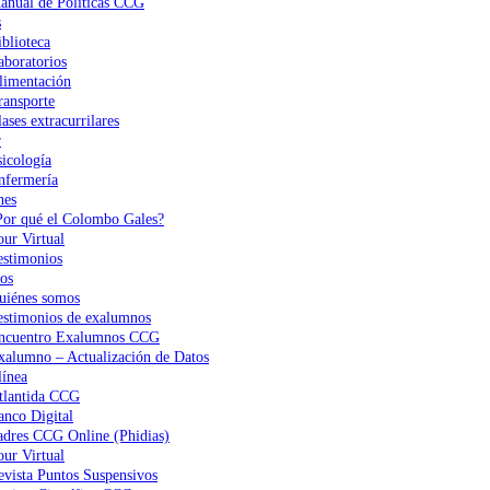
anual de Políticas CCG
s
iblioteca
aboratorios
limentación
ransporte
ases extracurrilares
r
sicología
nfermería
nes
Por qué el Colombo Gales?
our Virtual
estimonios
os
uiénes somos
estimonios de exalumnos
ncuentro Exalumnos CCG
xalumno – Actualización de Datos
ínea
tlantida CCG
anco Digital
adres CCG Online (Phidias)
our Virtual
evista Puntos Suspensivos