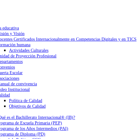
a educativa
isión y Visión
ocentes Certificados Internacionalmente en Competencias Digitales y en TICS
ormación humana
Actividades Culturales
nidad de Proyección Profesional
epartamentos
onvenios
uerta Escolar
sociaciones
anual de convivencia
ideo Institucional
alidad
Política de Calidad
Objetivos de Calidad
Qué es el Bachillerato Internacional® (IB)?
rograma de Escuela Primaria (PEP)
rograma de los Años Intermedios (PAI)
rograma de Diploma (PD)