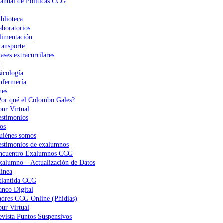
anual de Políticas CCG
s
iblioteca
aboratorios
limentación
ransporte
ases extracurrilares
r
sicología
nfermería
nes
Por qué el Colombo Gales?
our Virtual
estimonios
os
uiénes somos
estimonios de exalumnos
ncuentro Exalumnos CCG
xalumno – Actualización de Datos
ínea
tlantida CCG
anco Digital
adres CCG Online (Phidias)
our Virtual
evista Puntos Suspensivos