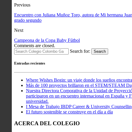
Previous
Encuentro con Juliana Muñoz Toro, autora de Mi hermana Juana 
grado segundo
Next
Campeona de la Copa Baby Fútbol
Comments are closed.
Search for:
Search
Entradas recientes
Where Wishes Begin: un viaje donde los sueños encontra
Más de 100 proyectos brillaron en el STEM/STEAM Da
Nuestra Directora Corporativa de la Unidad de Proyecció
participaron en un encuentro internacional en España y Fr
universidad.
I Mesa de Trabajo IBDP Career & University Counsellin
El futuro sostenible se construye en el día a día
ACERCA DEL COLEGIO