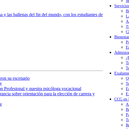
M
Servicio
B
y las ballenas del fin del mundo, con los estudiantes de
L
A
T
Cl
Bienesta
P
E
Admisio
¿
T
T
Exalumn
ron su escenario
Q
y
T
n Profesional y nuestra psicóloga vocacional
E
ancia sobre orientación para la elección de carrera y
E
CCG en l
g
A
B
P
T
R