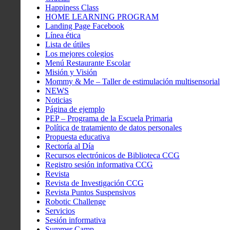
Happiness Class
HOME LEARNING PROGRAM
Landing Page Facebook
Línea ética
Lista de útiles
Los mejores colegios
Menú Restaurante Escolar
Misión y Visión
Mommy & Me – Taller de estimulación multisensorial
NEWS
Noticias
Página de ejemplo
PEP – Programa de la Escuela Primaria
Política de tratamiento de datos personales
Propuesta educativa
Rectoría al Día
Recursos electrónicos de Biblioteca CCG
Registro sesión informativa CCG
Revista
Revista de Investigación CCG
Revista Puntos Suspensivos
Robotic Challenge
Servicios
Sesión informativa
Summer Camp