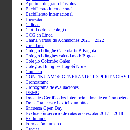
Apertura de grado Párvulos
Bachillerato Internacional
Bachillerato Internacional
Bienestar
Calidad
Cartillas de psicología
CCG en Linea
Charla Virtual de Admisiones 2021 – 2022
Circulares
Colegio bilingüe Calendario B Bogota
Colegio bilingües calendario b Bogota
Colegio Colombo Gales
Colegios Bilingües Bogotá Norte
Contacto
CONTINUAMOS GENERANDO EXPERIENCIAS DE
Cronograma
Cronograma de evaluaciones
DEMO
Docentes Certificados Internacionalmente en Competenci
Dona Juguetes y haz feliz un niño
Encuesta Open Day
Evaluación servicio de rutas año escolar 2017 – 2018
Exalumnos
Formación humana
Gracias