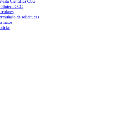
evista Científica CCG
iblioteca CCG
irculares
ormulario de solicitudes
ormatos
oticias