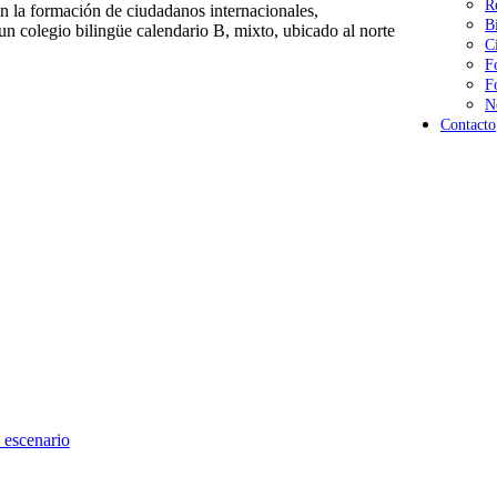
R
 la formación de ciudadanos internacionales,
B
n colegio bilingüe calendario B, mixto, ubicado al norte
C
F
F
N
Contacto
 escenario