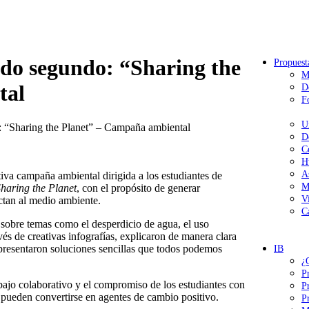
do segundo: “Sharing the
Propuest
M
tal
D
F
U
: “Sharing the Planet” – Campaña ambiental
D
C
H
A
iva campaña ambiental dirigida a los estudiantes de
M
haring the Planet
, con el propósito de generar
V
ctan al medio ambiente.
C
 sobre temas como el desperdicio de agua, el uso
és de creativas infografías, explicaron de manera clara
presentaron soluciones sencillas que todos podemos
IB
¿
P
abajo colaborativo y el compromiso de los estudiantes con
P
 pueden convertirse en agentes de cambio positivo.
P