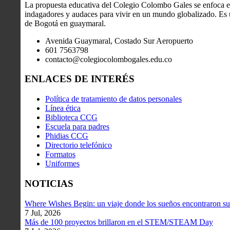
La propuesta educativa del Colegio Colombo Gales se enfoca en
indagadores y audaces para vivir en un mundo globalizado. Es u
de Bogotá en guaymaral.
Avenida Guaymaral, Costado Sur Aeropuerto
601 7563798
contacto@colegiocolombogales.edu.co
ENLACES DE INTERÉS
Política de tratamiento de datos personales
Línea ética
Biblioteca CCG
Escuela para padres
Phidias CCG
Directorio telefónico
Formatos
Uniformes
NOTICIAS
Where Wishes Begin: un viaje donde los sueños encontraron su
7 Jul, 2026
Más de 100 proyectos brillaron en el STEM/STEAM Day