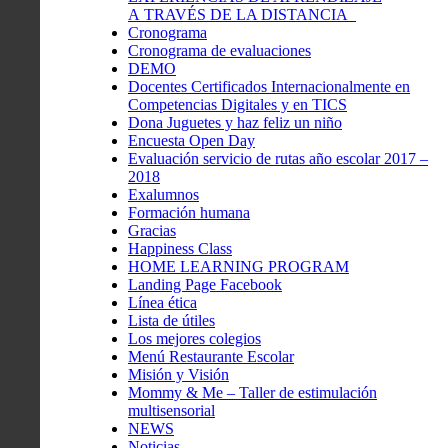
A TRAVÉS DE LA DISTANCIA
Cronograma
Cronograma de evaluaciones
DEMO
Docentes Certificados Internacionalmente en
Competencias Digitales y en TICS
Dona Juguetes y haz feliz un niño
Encuesta Open Day
Evaluación servicio de rutas año escolar 2017 –
2018
Exalumnos
Formación humana
Gracias
Happiness Class
HOME LEARNING PROGRAM
Landing Page Facebook
Línea ética
Lista de útiles
Los mejores colegios
Menú Restaurante Escolar
Misión y Visión
Mommy & Me – Taller de estimulación
multisensorial
NEWS
Noticias