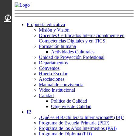
Menú usuarios
Φ
Propuesta educativa
Misión y Visión
Docentes Certificados Internacionalmente en
Competencias Digitales y en TICS
Formación humana
Actividades Culturales
Unidad de Proyección Profesional
Departamentos
Convenios
Huerta Escolar
Asociaciones
Manual de convivencia
Video Institucional
Calidad
Política de Calidad
Objetivos de Calidad
IB
¿Qué es el Bachillerato Internacional® (IB)?
Programa de Escuela Primaria (PEP)
Programa de los Años Intermedios (PAI)
Programa de Diploma (PD)