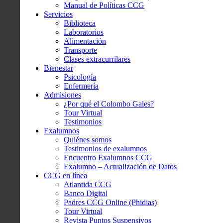
Manual de Políticas CCG
Servicios
Biblioteca
Laboratorios
Alimentación
Transporte
Clases extracurrilares
Bienestar
Psicología
Enfermería
Admisiones
¿Por qué el Colombo Gales?
Tour Virtual
Testimonios
Exalumnos
Quiénes somos
Testimonios de exalumnos
Encuentro Exalumnos CCG
Exalumno – Actualización de Datos
CCG en línea
Atlantida CCG
Banco Digital
Padres CCG Online (Phidias)
Tour Virtual
Revista Puntos Suspensivos