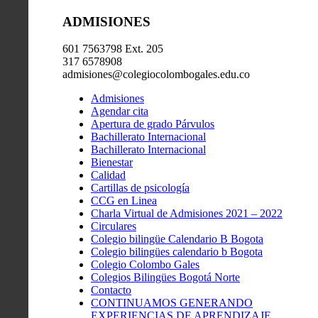
ADMISIONES
601 7563798 Ext. 205
317 6578908
admisiones@colegiocolombogales.edu.co
Admisiones
Agendar cita
Apertura de grado Párvulos
Bachillerato Internacional
Bachillerato Internacional
Bienestar
Calidad
Cartillas de psicología
CCG en Linea
Charla Virtual de Admisiones 2021 – 2022
Circulares
Colegio bilingüe Calendario B Bogota
Colegio bilingües calendario b Bogota
Colegio Colombo Gales
Colegios Bilingües Bogotá Norte
Contacto
CONTINUAMOS GENERANDO
EXPERIENCIAS DE APRENDIZAJE