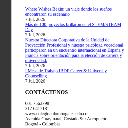
Where Wishes Begin: un viaje donde los sueños
encontraron su escenario
7 Jul, 2026
Más de 100 proyectos brillaron en el STEM/STEAM
Day
7 Jul, 2026
Nuestra Directora Corporativa de la Unidad de
Proyección Profesional y nuestra psicóloga vocacional
participaron en un encuentro internacional en España y
Francia sobre orientación para la elección de carrera y
universidad.
7 Jul, 2026
I Mesa de Trabajo IBDP Career & University
Counselling
7 Jul, 2026
CONTÁCTENOS
601 7563798
317 6417181
www.colegiocolombogales.edu.co
Avenida Guaymaral, Costado Sur Aeropuerto
Bogotá - Colombia