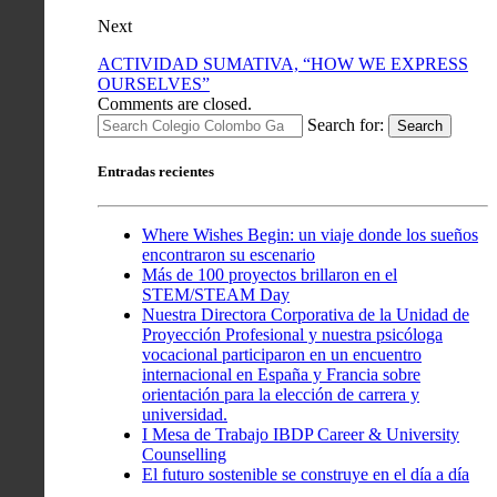
Next
ACTIVIDAD SUMATIVA, “HOW WE EXPRESS
OURSELVES”
Comments are closed.
Search for:
Search
Entradas recientes
Where Wishes Begin: un viaje donde los sueños
encontraron su escenario
Más de 100 proyectos brillaron en el
STEM/STEAM Day
Nuestra Directora Corporativa de la Unidad de
Proyección Profesional y nuestra psicóloga
vocacional participaron en un encuentro
internacional en España y Francia sobre
orientación para la elección de carrera y
universidad.
I Mesa de Trabajo IBDP Career & University
Counselling
El futuro sostenible se construye en el día a día