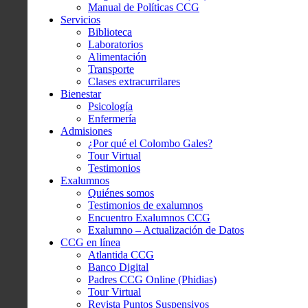
Manual de Políticas CCG
Servicios
Biblioteca
Laboratorios
Alimentación
Transporte
Clases extracurrilares
Bienestar
Psicología
Enfermería
Admisiones
¿Por qué el Colombo Gales?
Tour Virtual
Testimonios
Exalumnos
Quiénes somos
Testimonios de exalumnos
Encuentro Exalumnos CCG
Exalumno – Actualización de Datos
CCG en línea
Atlantida CCG
Banco Digital
Padres CCG Online (Phidias)
Tour Virtual
Revista Puntos Suspensivos