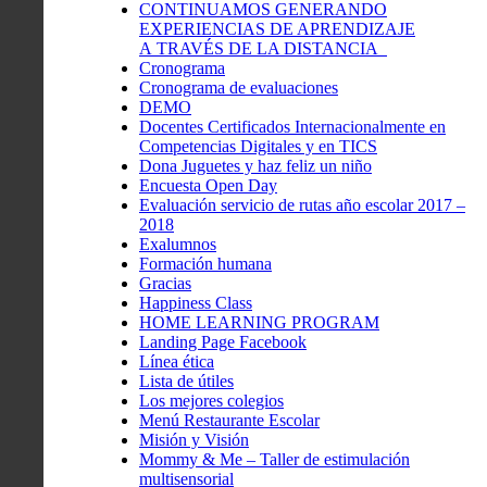
CONTINUAMOS GENERANDO
EXPERIENCIAS DE APRENDIZAJE
A TRAVÉS DE LA DISTANCIA
Cronograma
Cronograma de evaluaciones
DEMO
Docentes Certificados Internacionalmente en
Competencias Digitales y en TICS
Dona Juguetes y haz feliz un niño
Encuesta Open Day
Evaluación servicio de rutas año escolar 2017 –
2018
Exalumnos
Formación humana
Gracias
Happiness Class
HOME LEARNING PROGRAM
Landing Page Facebook
Línea ética
Lista de útiles
Los mejores colegios
Menú Restaurante Escolar
Misión y Visión
Mommy & Me – Taller de estimulación
multisensorial