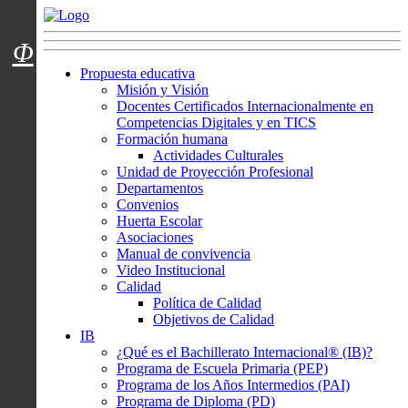
Menú usuarios
Φ
Propuesta educativa
Misión y Visión
Docentes Certificados Internacionalmente en
Competencias Digitales y en TICS
Formación humana
Actividades Culturales
Unidad de Proyección Profesional
Departamentos
Convenios
Huerta Escolar
Asociaciones
Manual de convivencia
Video Institucional
Calidad
Política de Calidad
Objetivos de Calidad
IB
¿Qué es el Bachillerato Internacional® (IB)?
Programa de Escuela Primaria (PEP)
Programa de los Años Intermedios (PAI)
Programa de Diploma (PD)