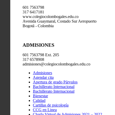
601 7563798
317 6417181
www.colegiocolombogales.edu.co
Avenida Guaymaral, Costado Sur Aeropuerto
Bogotá - Colombia
ADMISIONES
601 7563798 Ext. 205
317 6578908
admisiones@colegiocolombogales.edu.co
Admisiones
Agendar cita
Apertura de grado Párvulos
Bachillerato Internacional
Bachillerato Internacional
Bienestar
Calidad
Cartillas de psicología
CCG en Linea
Charla Virtual de Admisiones 2021 – 2022