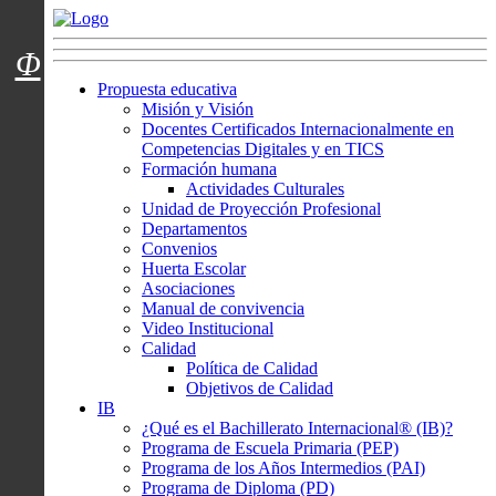
Menú usuarios
Φ
Propuesta educativa
Misión y Visión
Docentes Certificados Internacionalmente en
Competencias Digitales y en TICS
Formación humana
Actividades Culturales
Unidad de Proyección Profesional
Departamentos
Convenios
Huerta Escolar
Asociaciones
Manual de convivencia
Video Institucional
Calidad
Política de Calidad
Objetivos de Calidad
IB
¿Qué es el Bachillerato Internacional® (IB)?
Programa de Escuela Primaria (PEP)
Programa de los Años Intermedios (PAI)
Programa de Diploma (PD)