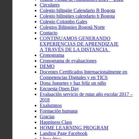
Circulares
Colegio bilingüe Calendario B Bogota
Colegio bilingües calendario b Bogota
Colegio Colombo Gales
Colegios Bilingües Bogotá Norte
Contacto
CONTINUAMOS GENERANDO
EXPERIENCIAS DE APRENDIZAJE
A TRAVÉS DE LA DISTANCIA
Cronograma
Cronograma de evaluaciones
DEMO
Docentes Certificados Internacionalmente en
Competencias Digitales y en TICS
Dona Juguetes y haz feliz un niño
Encuesta Open Day
Evaluación servicio de rutas año escolar 2017 –
2018
Exalumnos
Formación humana
Gracias
Happiness Class
HOME LEARNING PROGRAM
Landing Page Facebook
Línea ética