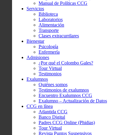
Manual de Políticas CCG
Servicios
Biblioteca
Laboratorios
Alimentación
Transporte
Clases extracurrilares
Bienestar
Psicología
Enfermería
Admisiones
¿Por qué el Colombo Gales?
Tour Virtual
Testimonios
Exalumnos
Quiénes somos
Testimonios de exalumnos
Encuentro Exalumnos CCG
Exalumno – Actualización de Datos
CCG en línea
Atlantida CCG
Banco Digital
Padres CCG Online (Phidias)
Tour Virtual
Revista Puntos Suspensivos