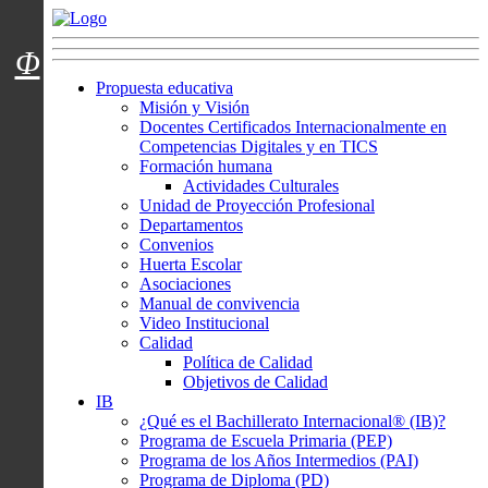
Menú usuarios
Φ
Propuesta educativa
Misión y Visión
Docentes Certificados Internacionalmente en
Competencias Digitales y en TICS
Formación humana
Actividades Culturales
Unidad de Proyección Profesional
Departamentos
Convenios
Huerta Escolar
Asociaciones
Manual de convivencia
Video Institucional
Calidad
Política de Calidad
Objetivos de Calidad
IB
¿Qué es el Bachillerato Internacional® (IB)?
Programa de Escuela Primaria (PEP)
Programa de los Años Intermedios (PAI)
Programa de Diploma (PD)