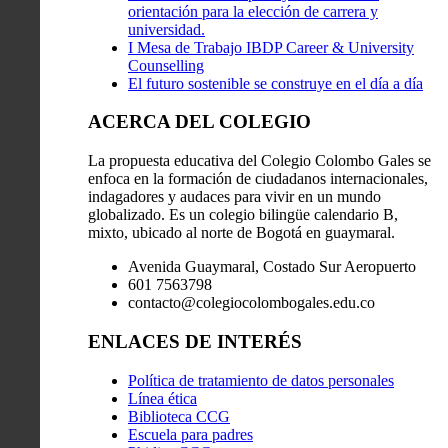
orientación para la elección de carrera y
universidad.
I Mesa de Trabajo IBDP Career & University
Counselling
El futuro sostenible se construye en el día a día
ACERCA DEL COLEGIO
La propuesta educativa del Colegio Colombo Gales se
enfoca en la formación de ciudadanos internacionales,
indagadores y audaces para vivir en un mundo
globalizado. Es un colegio bilingüe calendario B,
mixto, ubicado al norte de Bogotá en guaymaral.
Avenida Guaymaral, Costado Sur Aeropuerto
601 7563798
contacto@colegiocolombogales.edu.co
ENLACES DE INTERÉS
Política de tratamiento de datos personales
Línea ética
Biblioteca CCG
Escuela para padres