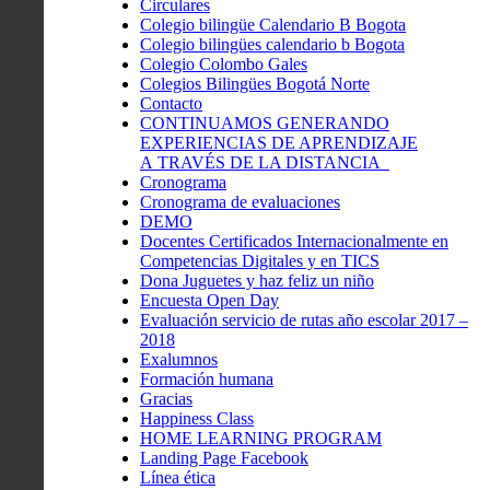
Circulares
Colegio bilingüe Calendario B Bogota
Colegio bilingües calendario b Bogota
Colegio Colombo Gales
Colegios Bilingües Bogotá Norte
Contacto
CONTINUAMOS GENERANDO
EXPERIENCIAS DE APRENDIZAJE
A TRAVÉS DE LA DISTANCIA
Cronograma
Cronograma de evaluaciones
DEMO
Docentes Certificados Internacionalmente en
Competencias Digitales y en TICS
Dona Juguetes y haz feliz un niño
Encuesta Open Day
Evaluación servicio de rutas año escolar 2017 –
2018
Exalumnos
Formación humana
Gracias
Happiness Class
HOME LEARNING PROGRAM
Landing Page Facebook
Línea ética