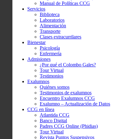
Manual de Políticas CCG
Servicios
Biblioteca
Laboratorios
Alimentación
Transporte
Clases extracurrilares
Bienestar
Psicología
Enfermería
Admisiones
¿Por qué el Colombo Gales?
Tour Virtual
Testimonios
Exalumnos
Quiénes somos
Testimonios de exalumnos
Encuentro Exalumnos CCG
Exalumno – Actualización de Datos
CCG en línea
Atlantida CCG
Banco Digital
Padres CCG Online (Phidias)
Tour Virtual
Revista Puntos Suspensivos