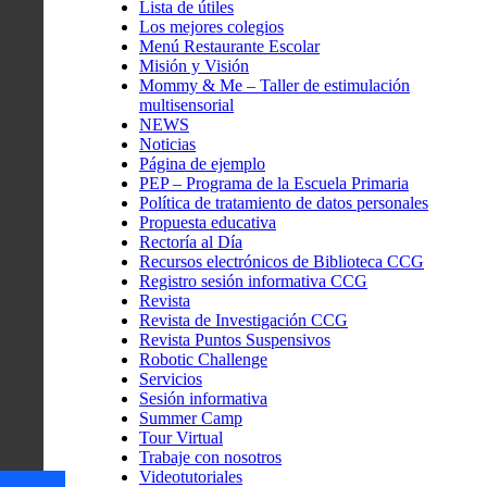
Lista de útiles
Los mejores colegios
Menú Restaurante Escolar
Misión y Visión
Mommy & Me – Taller de estimulación
multisensorial
NEWS
Noticias
Página de ejemplo
PEP – Programa de la Escuela Primaria
Política de tratamiento de datos personales
Propuesta educativa
Rectoría al Día
Recursos electrónicos de Biblioteca CCG
Registro sesión informativa CCG
Revista
Revista de Investigación CCG
Revista Puntos Suspensivos
Robotic Challenge
Servicios
Sesión informativa
Summer Camp
Tour Virtual
Trabaje con nosotros
Videotutoriales