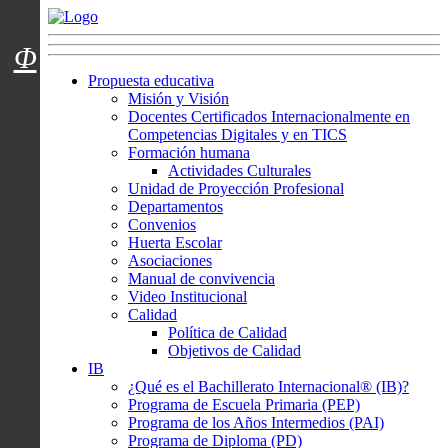
Menú usuarios
Φ
Propuesta educativa
Misión y Visión
Docentes Certificados Internacionalmente en
Competencias Digitales y en TICS
Formación humana
Actividades Culturales
Unidad de Proyección Profesional
Departamentos
Convenios
Huerta Escolar
Asociaciones
Manual de convivencia
Video Institucional
Calidad
Política de Calidad
Objetivos de Calidad
IB
¿Qué es el Bachillerato Internacional® (IB)?
Programa de Escuela Primaria (PEP)
Programa de los Años Intermedios (PAI)
Programa de Diploma (PD)