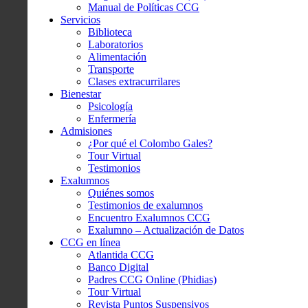
Manual de Políticas CCG
Servicios
Biblioteca
Laboratorios
Alimentación
Transporte
Clases extracurrilares
Bienestar
Psicología
Enfermería
Admisiones
¿Por qué el Colombo Gales?
Tour Virtual
Testimonios
Exalumnos
Quiénes somos
Testimonios de exalumnos
Encuentro Exalumnos CCG
Exalumno – Actualización de Datos
CCG en línea
Atlantida CCG
Banco Digital
Padres CCG Online (Phidias)
Tour Virtual
Revista Puntos Suspensivos