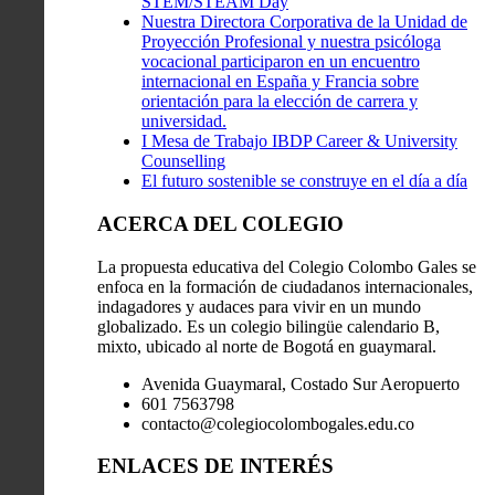
STEM/STEAM Day
Nuestra Directora Corporativa de la Unidad de
Proyección Profesional y nuestra psicóloga
vocacional participaron en un encuentro
internacional en España y Francia sobre
orientación para la elección de carrera y
universidad.
I Mesa de Trabajo IBDP Career & University
Counselling
El futuro sostenible se construye en el día a día
ACERCA DEL COLEGIO
La propuesta educativa del Colegio Colombo Gales se
enfoca en la formación de ciudadanos internacionales,
indagadores y audaces para vivir en un mundo
globalizado. Es un colegio bilingüe calendario B,
mixto, ubicado al norte de Bogotá en guaymaral.
Avenida Guaymaral, Costado Sur Aeropuerto
601 7563798
contacto@colegiocolombogales.edu.co
ENLACES DE INTERÉS