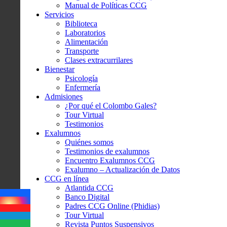
Manual de Políticas CCG
Servicios
Biblioteca
Laboratorios
Alimentación
Transporte
Clases extracurrilares
Bienestar
Psicología
Enfermería
Admisiones
¿Por qué el Colombo Gales?
Tour Virtual
Testimonios
Exalumnos
Quiénes somos
Testimonios de exalumnos
Encuentro Exalumnos CCG
Exalumno – Actualización de Datos
CCG en línea
Atlantida CCG
Banco Digital
Padres CCG Online (Phidias)
Tour Virtual
Revista Puntos Suspensivos