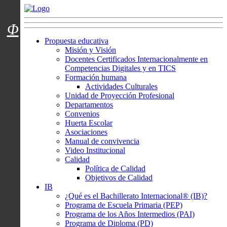
Menú usuarios
Φ
Propuesta educativa
Misión y Visión
Docentes Certificados Internacionalmente en
Competencias Digitales y en TICS
Formación humana
Actividades Culturales
Unidad de Proyección Profesional
Departamentos
Convenios
Huerta Escolar
Asociaciones
Manual de convivencia
Video Institucional
Calidad
Política de Calidad
Objetivos de Calidad
IB
¿Qué es el Bachillerato Internacional® (IB)?
Programa de Escuela Primaria (PEP)
Programa de los Años Intermedios (PAI)
Programa de Diploma (PD)