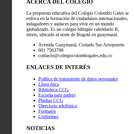
ACERCA DEL COLEGIO
La propuesta educativa del Colegio Colombo Gales se
enfoca en la formación de ciudadanos internacionales,
indagadores y audaces para vivir en un mundo
globalizado. Es un colegio bilingüe calendario B,
mixto, ubicado al norte de Bogotá en guaymaral.
Avenida Guaymaral, Costado Sur Aeropuerto
601 7563798
contacto@colegiocolombogales.edu.co
ENLACES DE INTERÉS
Política de tratamiento de datos personales
Línea ética
Biblioteca CCG
Escuela para padres
Phidias CCG
Directorio telefónico
Formatos
Uniformes
NOTICIAS