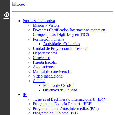
Menú usuarios
Φ
Propuesta educativa
Misión y Visión
Docentes Certificados Internacionalmente en
Competencias Digitales y en TICS
Formación humana
Actividades Culturales
Unidad de Proyección Profesional
Departamentos
Convenios
Huerta Escolar
Asociaciones
Manual de convivencia
Video Institucional
Calidad
Política de Calidad
Objetivos de Calidad
IB
¿Qué es el Bachillerato Internacional® (IB)?
Programa de Escuela Primaria (PEP)
Programa de los Años Intermedios (PAI)
Programa de Diploma (PD)