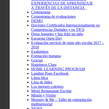
EXPERIENCIAS DE APRENDIZAJE
A TRAVÉS DE LA DISTANCIA
Cronograma
Cronograma de evaluaciones
DEMO
Docentes Certificados Internacionalmente en
Competencias Digitales y en TICS
Dona Juguetes y haz feliz un niño
Encuesta Open Day
Evaluación servicio de rutas año escolar 2017 –
2018
Exalumnos
Formación humana
Gracias
Happiness Class
HOME LEARNING PROGRAM
Landing Page Facebook
Línea ética
Lista de útiles
Los mejores colegios
Menú Restaurante Escolar
Misión y Visión
Mommy & Me – Taller de estimulación
multisensorial
NEWS