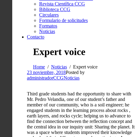
Revista Científica CCG
Biblioteca CCG
Circulares
Formulario de solicitudes
Formatos
Noticias
Contacto
Expert voice
Home
Noticias
Expert voice
23 noviembre, 2018
Posted by
administradorCCG
Noticias
Third grade students had the opportunity to share with
Mr. Pedro Velandia, one of our student’s father and
member of our community, who is a soil engineer; he
engaged students in the learning process about rocks ,
earth layers, and rocks cycle; helping us to advance to
find the connection between the reflection concept and
the central idea in our inquiry unit: Sharing the planet. It
was a space where students improved their knowledge