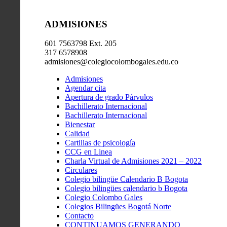
ADMISIONES
601 7563798 Ext. 205
317 6578908
admisiones@colegiocolombogales.edu.co
Admisiones
Agendar cita
Apertura de grado Párvulos
Bachillerato Internacional
Bachillerato Internacional
Bienestar
Calidad
Cartillas de psicología
CCG en Linea
Charla Virtual de Admisiones 2021 – 2022
Circulares
Colegio bilingüe Calendario B Bogota
Colegio bilingües calendario b Bogota
Colegio Colombo Gales
Colegios Bilingües Bogotá Norte
Contacto
CONTINUAMOS GENERANDO