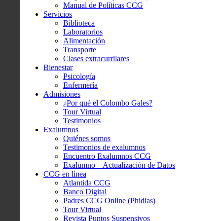
Manual de Políticas CCG
Servicios
Biblioteca
Laboratorios
Alimentación
Transporte
Clases extracurrilares
Bienestar
Psicología
Enfermería
Admisiones
¿Por qué el Colombo Gales?
Tour Virtual
Testimonios
Exalumnos
Quiénes somos
Testimonios de exalumnos
Encuentro Exalumnos CCG
Exalumno – Actualización de Datos
CCG en línea
Atlantida CCG
Banco Digital
Padres CCG Online (Phidias)
Tour Virtual
Revista Puntos Suspensivos