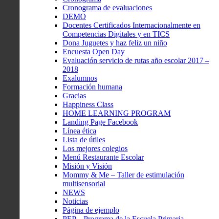
Cronograma de evaluaciones
DEMO
Docentes Certificados Internacionalmente en
Competencias Digitales y en TICS
Dona Juguetes y haz feliz un niño
Encuesta Open Day
Evaluación servicio de rutas año escolar 2017 –
2018
Exalumnos
Formación humana
Gracias
Happiness Class
HOME LEARNING PROGRAM
Landing Page Facebook
Línea ética
Lista de útiles
Los mejores colegios
Menú Restaurante Escolar
Misión y Visión
Mommy & Me – Taller de estimulación
multisensorial
NEWS
Noticias
Página de ejemplo
PEP – Programa de la Escuela Primaria