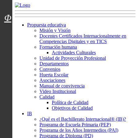
Menú usuarios
Φ
Propuesta educativa
Misión y Visión
Docentes Certificados Internacionalmente en
Competencias Digitales y en TICS
Formación humana
Actividades Culturales
Unidad de Proyección Profesional
Departamentos
Convenios
Huerta Escolar
Asociaciones
Manual de convivencia
Video Institucional
Calidad
Política de Calidad
Objetivos de Calidad
IB
¿Qué es el Bachillerato Internacional® (IB)?
Programa de Escuela Primaria (PEP)
Programa de los Años Intermedios (PAI)
Programa de Diploma (PD)