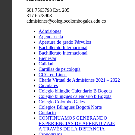
601 7563798 Ext. 205
317 6578908
admisiones@colegiocolombogales.edu.co
Admisiones
Agendar cita
Apertura de grado Párvulos
Bachillerato Internacional
Bachillerato Internacional
Bienestar
Calidad
Cartillas de psicología
CCG en Linea
Charla Virtual de Admisiones 2021 – 2022
Circulares
Colegio bilingüe Calendario B Bogota
Colegio bilingües calendario b Bogota
Colegio Colombo Gales
Colegios Bilingües Bogotá Norte
Contacto
CONTINUAMOS GENERANDO
EXPERIENCIAS DE APRENDIZAJE
A TRAVÉS DE LA DISTANCIA
Cronograma