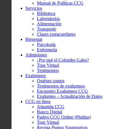
Manual de Políticas CCG
Servicios
Biblioteca
Laboratorios
Alimentación
Transporte
Clases extracurrilares
Bienestar
Psicología
Enfermería
Admisiones
¿Por qué el Colombo Gales?
Tour Virtual
Testimonios
Exalumnos
Quiénes somos
Testimonios de exalumnos
Encuentro Exalumnos CCG
Exalumno – Actualización de Datos
CCG en línea
Atlantida CCG
Banco Digital
Padres CCG Online (Phidias)
Tour Virtual
Revista Puntos Suspensivos