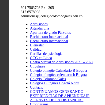
601 7563798 Ext. 205
317 6578908
admisiones@colegiocolombogales.edu.co
Admisiones
Agendar cita
Apertura de grado Párvulos
Bachillerato Internacional
Bachillerato Internacional
Bienestar
Calidad
Cartillas de psicología
CCG en Linea
Charla Virtual de Admisiones 2021 – 2022
Circulares
Colegio bilingüe Calendario B Bogota
Colegio bilingües calendario b Bogota
Colegio Colombo Gales
Colegios Bilingües Bogotá Norte
Contacto
CONTINUAMOS GENERANDO
EXPERIENCIAS DE APRENDIZAJE
A TRAVÉS DE LA DISTANCIA
Cronograma