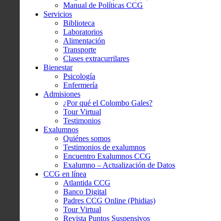
Manual de Políticas CCG
Servicios
Biblioteca
Laboratorios
Alimentación
Transporte
Clases extracurrilares
Bienestar
Psicología
Enfermería
Admisiones
¿Por qué el Colombo Gales?
Tour Virtual
Testimonios
Exalumnos
Quiénes somos
Testimonios de exalumnos
Encuentro Exalumnos CCG
Exalumno – Actualización de Datos
CCG en línea
Atlantida CCG
Banco Digital
Padres CCG Online (Phidias)
Tour Virtual
Revista Puntos Suspensivos