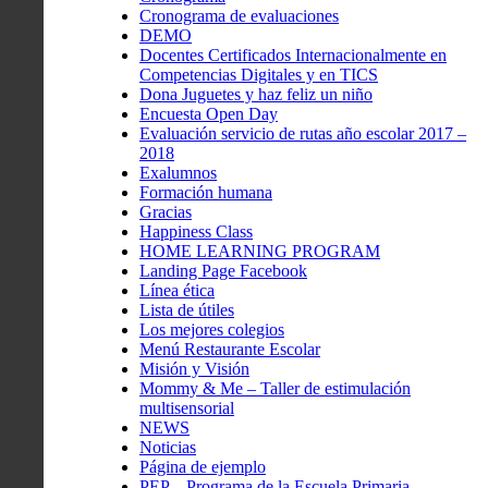
Cronograma de evaluaciones
DEMO
Docentes Certificados Internacionalmente en
Competencias Digitales y en TICS
Dona Juguetes y haz feliz un niño
Encuesta Open Day
Evaluación servicio de rutas año escolar 2017 –
2018
Exalumnos
Formación humana
Gracias
Happiness Class
HOME LEARNING PROGRAM
Landing Page Facebook
Línea ética
Lista de útiles
Los mejores colegios
Menú Restaurante Escolar
Misión y Visión
Mommy & Me – Taller de estimulación
multisensorial
NEWS
Noticias
Página de ejemplo
PEP – Programa de la Escuela Primaria