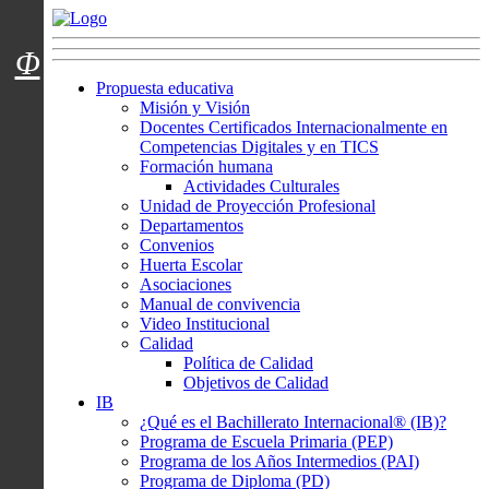
Menú usuarios
Φ
Propuesta educativa
Misión y Visión
Docentes Certificados Internacionalmente en
Competencias Digitales y en TICS
Formación humana
Actividades Culturales
Unidad de Proyección Profesional
Departamentos
Convenios
Huerta Escolar
Asociaciones
Manual de convivencia
Video Institucional
Calidad
Política de Calidad
Objetivos de Calidad
IB
¿Qué es el Bachillerato Internacional® (IB)?
Programa de Escuela Primaria (PEP)
Programa de los Años Intermedios (PAI)
Programa de Diploma (PD)