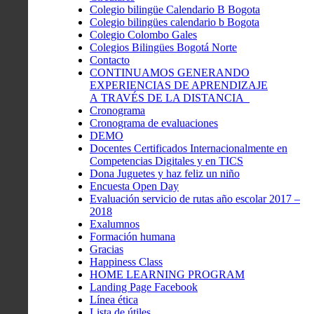
Colegio bilingüe Calendario B Bogota
Colegio bilingües calendario b Bogota
Colegio Colombo Gales
Colegios Bilingües Bogotá Norte
Contacto
CONTINUAMOS GENERANDO
EXPERIENCIAS DE APRENDIZAJE
A TRAVÉS DE LA DISTANCIA
Cronograma
Cronograma de evaluaciones
DEMO
Docentes Certificados Internacionalmente en
Competencias Digitales y en TICS
Dona Juguetes y haz feliz un niño
Encuesta Open Day
Evaluación servicio de rutas año escolar 2017 –
2018
Exalumnos
Formación humana
Gracias
Happiness Class
HOME LEARNING PROGRAM
Landing Page Facebook
Línea ética
Lista de útiles