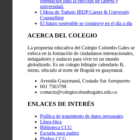
orientación para la elección de carrera y
universidad.
I Mesa de Trabajo IBDP Career & University
Counselling
El futuro sostenible se construye en el día a día
ACERCA DEL COLEGIO
La propuesta educativa del Colegio Colombo Gales se
enfoca en la formación de ciudadanos internacionales,
indagadores y audaces para vivir en un mundo
globalizado. Es un colegio bilingüe calendario B,
mixto, ubicado al norte de Bogotá en guaymaral.
Avenida Guaymaral, Costado Sur Aeropuerto
601 7563798
contacto@colegiocolombogales.edu.co
ENLACES DE INTERÉS
Política de tratamiento de datos personales
Línea ética
Biblioteca CCG
Escuela para padres
Phidias CCG