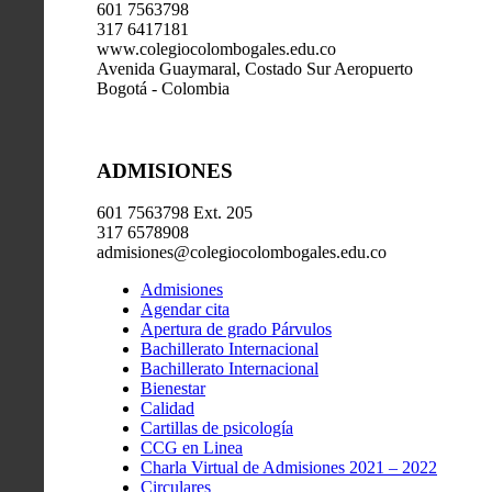
601 7563798
317 6417181
www.colegiocolombogales.edu.co
Avenida Guaymaral, Costado Sur Aeropuerto
Bogotá - Colombia
ADMISIONES
601 7563798 Ext. 205
317 6578908
admisiones@colegiocolombogales.edu.co
Admisiones
Agendar cita
Apertura de grado Párvulos
Bachillerato Internacional
Bachillerato Internacional
Bienestar
Calidad
Cartillas de psicología
CCG en Linea
Charla Virtual de Admisiones 2021 – 2022
Circulares