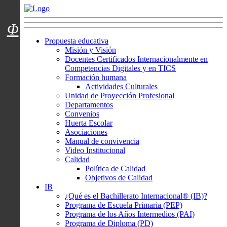
Menú usuarios
Φ
Propuesta educativa
Misión y Visión
Docentes Certificados Internacionalmente en
Competencias Digitales y en TICS
Formación humana
Actividades Culturales
Unidad de Proyección Profesional
Departamentos
Convenios
Huerta Escolar
Asociaciones
Manual de convivencia
Video Institucional
Calidad
Política de Calidad
Objetivos de Calidad
IB
¿Qué es el Bachillerato Internacional® (IB)?
Programa de Escuela Primaria (PEP)
Programa de los Años Intermedios (PAI)
Programa de Diploma (PD)