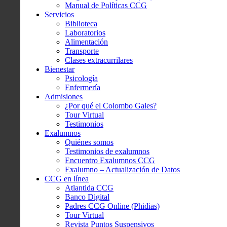
Manual de Políticas CCG
Servicios
Biblioteca
Laboratorios
Alimentación
Transporte
Clases extracurrilares
Bienestar
Psicología
Enfermería
Admisiones
¿Por qué el Colombo Gales?
Tour Virtual
Testimonios
Exalumnos
Quiénes somos
Testimonios de exalumnos
Encuentro Exalumnos CCG
Exalumno – Actualización de Datos
CCG en línea
Atlantida CCG
Banco Digital
Padres CCG Online (Phidias)
Tour Virtual
Revista Puntos Suspensivos