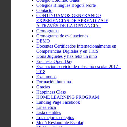
Colegio Colombo Gales
Colegios Bilingües Bogotá Norte
Contacto
CONTINUAMOS GENERANDO
EXPERIENCIAS DE APRENDIZAJE
A TRAVÉS DE LA DISTANCIA
Cronograma
Cronograma de evaluaciones
DEMO
Docentes Certificados Internacionalmente en
Competencias Digitales y en TICS
Dona Juguetes y haz feliz un niño
Encuesta Open Day
Evaluación servicio de rutas año escolar 2017 –
2018
Exalumnos
Formación humana
Gracias
Happiness Class
HOME LEARNING PROGRAM
Landing Page Facebook
Línea ética
Lista de útiles
Los mejores colegios
Menú Restaurante Escolar