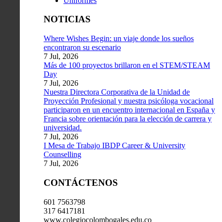
Uniformes
NOTICIAS
Where Wishes Begin: un viaje donde los sueños
encontraron su escenario
7 Jul, 2026
Más de 100 proyectos brillaron en el STEM/STEAM
Day
7 Jul, 2026
Nuestra Directora Corporativa de la Unidad de
Proyección Profesional y nuestra psicóloga vocacional
participaron en un encuentro internacional en España y
Francia sobre orientación para la elección de carrera y
universidad.
7 Jul, 2026
I Mesa de Trabajo IBDP Career & University
Counselling
7 Jul, 2026
CONTÁCTENOS
601 7563798
317 6417181
www.colegiocolombogales.edu.co