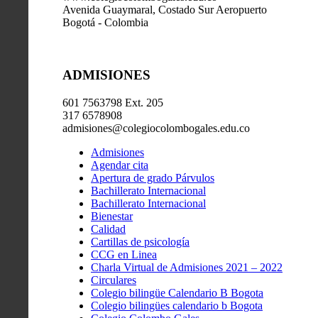
Avenida Guaymaral, Costado Sur Aeropuerto
Bogotá - Colombia
ADMISIONES
601 7563798 Ext. 205
317 6578908
admisiones@colegiocolombogales.edu.co
Admisiones
Agendar cita
Apertura de grado Párvulos
Bachillerato Internacional
Bachillerato Internacional
Bienestar
Calidad
Cartillas de psicología
CCG en Linea
Charla Virtual de Admisiones 2021 – 2022
Circulares
Colegio bilingüe Calendario B Bogota
Colegio bilingües calendario b Bogota