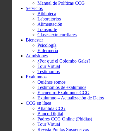
Manual de Políticas CCG
Servicios
Biblioteca
Laboratorios
Alimentación
Transporte
Clases extracurrilares
Bienestar
Psicología
Enfermería
Admisiones
¿Por qué el Colombo Gales?
Tour Virtual
Testimonios
Exalumnos
Quiénes somos
Testimonios de exalumnos
Encuentro Exalumnos CCG
Exalumno – Actualización de Datos
CCG en línea
Atlantida CCG
Banco Digital
Padres CCG Online (Phidias)
Tour Virtual
Revista Puntos Suspensivos