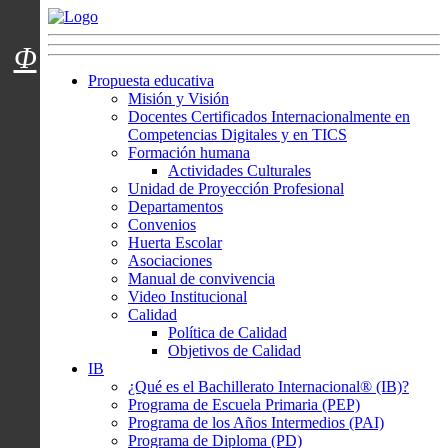
Menú usuarios
Φ
Propuesta educativa
Misión y Visión
Docentes Certificados Internacionalmente en
Competencias Digitales y en TICS
Formación humana
Actividades Culturales
Unidad de Proyección Profesional
Departamentos
Convenios
Huerta Escolar
Asociaciones
Manual de convivencia
Video Institucional
Calidad
Política de Calidad
Objetivos de Calidad
IB
¿Qué es el Bachillerato Internacional® (IB)?
Programa de Escuela Primaria (PEP)
Programa de los Años Intermedios (PAI)
Programa de Diploma (PD)