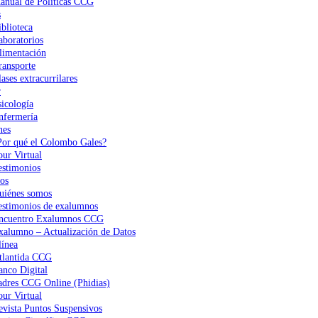
anual de Políticas CCG
s
iblioteca
aboratorios
limentación
ransporte
ases extracurrilares
r
sicología
nfermería
nes
Por qué el Colombo Gales?
our Virtual
estimonios
os
uiénes somos
estimonios de exalumnos
ncuentro Exalumnos CCG
xalumno – Actualización de Datos
ínea
tlantida CCG
anco Digital
adres CCG Online (Phidias)
our Virtual
evista Puntos Suspensivos