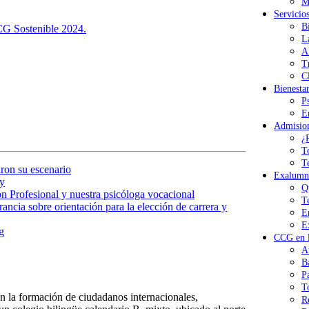
M
Servicio
B
CCG Sostenible 2024.
L
A
T
Cl
Bienesta
P
E
Admisio
¿
T
T
ron su escenario
Exalumn
y
Q
n Profesional y nuestra psicóloga vocacional
T
ancia sobre orientación para la elección de carrera y
E
E
g
CCG en l
A
B
P
T
 la formación de ciudadanos internacionales,
R