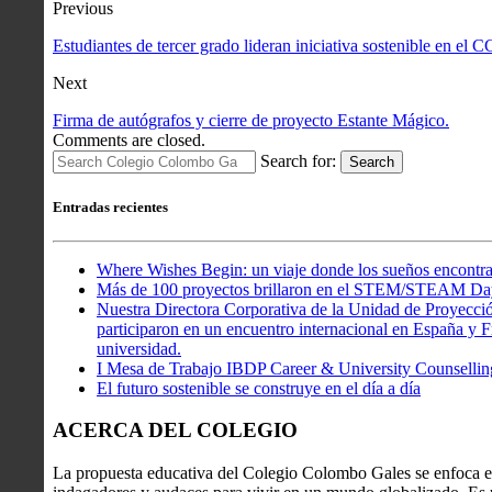
Previous
Estudiantes de tercer grado lideran iniciativa sostenible en el 
Next
Firma de autógrafos y cierre de proyecto Estante Mágico.
Comments are closed.
Search for:
Search
Entradas recientes
Where Wishes Begin: un viaje donde los sueños encontra
Más de 100 proyectos brillaron en el STEM/STEAM Da
Nuestra Directora Corporativa de la Unidad de Proyecció
participaron en un encuentro internacional en España y Fr
universidad.
I Mesa de Trabajo IBDP Career & University Counsellin
El futuro sostenible se construye en el día a día
ACERCA DEL COLEGIO
La propuesta educativa del Colegio Colombo Gales se enfoca en