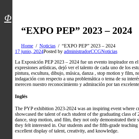
Menú usuarios
Φ
“EXPO PEP” 2023 – 2024
Home
Noticias
“EXPO PEP” 2023 – 2024
17 junio, 2024
Posted by
administradorCCG
Noticias
La Exposición PEP 2023 – 2024 fue un evento inspirador en el q
expresiones artísticas, dejó ver el talento de cada uno de los es
pintura, escultura, dibujo, música, danza , stop motion y film, 
indagación con respecto a una problemática o tema de su interé
merecen nuestro reconocimiento y admiración por tan excelente 
Inglés
The PYP exhibition 2023-2024 was an inspiring event where crea
showcased the talent of each student of the graduating class of
dance, stop motion, and film, they not only demonstrated their ski
they felt interested in. Our students and the fifth-grade teachi
excellent display of talent, creativity, and knowledge.