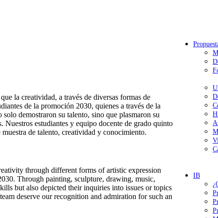
Propuest
M
D
F
U
ue la creatividad, a través de diversas formas de
D
tudiantes de la promoción 2030, quienes a través de la
C
no solo demostraron su talento, sino que plasmaron su
H
s. Nuestros estudiantes y equipo docente de grado quinto
A
muestra de talento, creatividad y conocimiento.
M
V
C
tivity through different forms of artistic expression
IB
 2030. Through painting, sculpture, drawing, music,
¿
lls but also depicted their inquiries into issues or topics
P
ng team deserve our recognition and admiration for such an
P
P