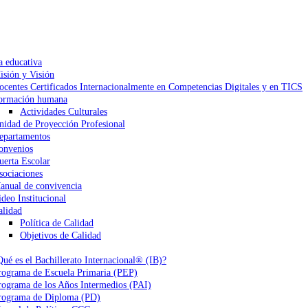
a educativa
isión y Visión
ocentes Certificados Internacionalmente en Competencias Digitales y en TICS
ormación humana
Actividades Culturales
nidad de Proyección Profesional
epartamentos
onvenios
uerta Escolar
sociaciones
anual de convivencia
ideo Institucional
alidad
Política de Calidad
Objetivos de Calidad
Qué es el Bachillerato Internacional® (IB)?
rograma de Escuela Primaria (PEP)
rograma de los Años Intermedios (PAI)
rograma de Diploma (PD)