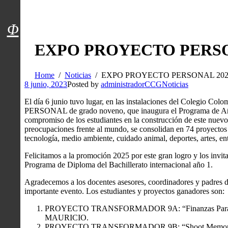
Menú usuarios
Φ
EXPO PROYECTO PERSO
Home
Noticias
EXPO PROYECTO PERSONAL 202
8 junio, 2023
Posted by
administradorCCG
Noticias
El día 6 junio tuvo lugar, en las instalaciones del Colegio 
PERSONAL de grado noveno, que inaugura el Programa de Años
compromiso de los estudiantes en la construcción de este nuev
preocupaciones frente al mundo, se consolidan en 74 proyectos c
tecnología, medio ambiente, cuidado animal, deportes, artes, en
Felicitamos a la promoción 2025 por este gran logro y los invit
Programa de Diploma del Bachillerato internacional año 1.
Agradecemos a los docentes asesores, coordinadores y padres d
importante evento. Los estudiantes y proyectos ganadores son:
PROYECTO TRANSFORMADOR 9A: “Finanzas Para
MAURICIO.
PROYECTO TRANSFORMADOR 9B: “Shoot Memor