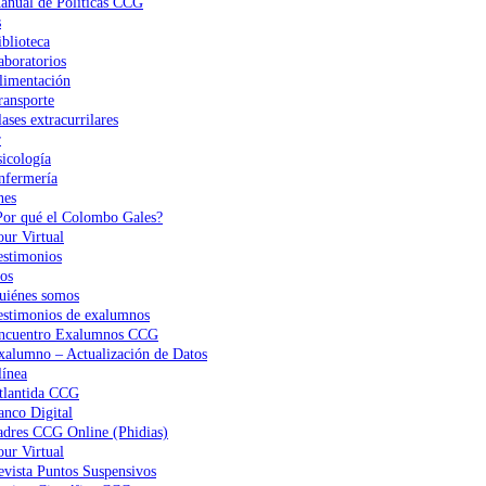
anual de Políticas CCG
s
iblioteca
aboratorios
limentación
ransporte
ases extracurrilares
r
sicología
nfermería
nes
Por qué el Colombo Gales?
our Virtual
estimonios
os
uiénes somos
estimonios de exalumnos
ncuentro Exalumnos CCG
xalumno – Actualización de Datos
ínea
tlantida CCG
anco Digital
adres CCG Online (Phidias)
our Virtual
evista Puntos Suspensivos