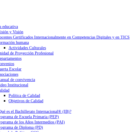
a educativa
isión y Visión
ocentes Certificados Internacionalmente en Competencias Digitales y en TICS
ormación humana
Actividades Culturales
nidad de Proyección Profesional
epartamentos
onvenios
uerta Escolar
sociaciones
anual de convivencia
ideo Institucional
alidad
Política de Calidad
Objetivos de Calidad
Qué es el Bachillerato Internacional® (IB)?
rograma de Escuela Primaria (PEP)
rograma de los Años Intermedios (PAI)
rograma de Diploma (PD)