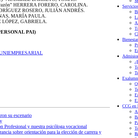
M
orazón” HERRERA FORERO, CAROLINA.
Servicio
” RODRÍGUEZ ROSERO, JULIÁN ANDRÉS.
B
NAS, MARÍA PAULA.
L
Z LÓPEZ, GABRIELA.
A
T
ERSONAL PAI)
Cl
Bienesta
P
E
 UNIEMPRESARIAL
Admisio
¿
T
T
Exalumn
Q
T
E
E
CCG en l
A
ron su escenario
B
y
P
n Profesional y nuestra psicóloga vocacional
T
ancia sobre orientación para la elección de carrera y
R