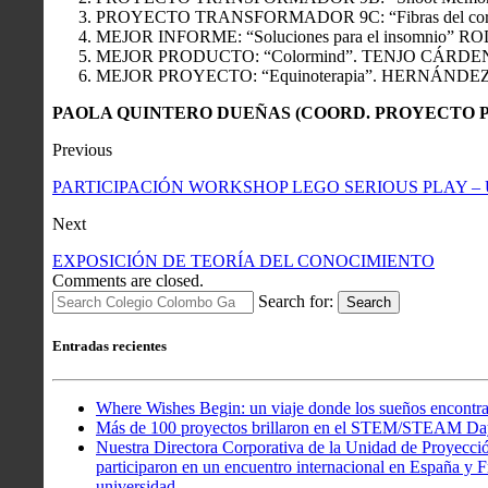
PROYECTO TRANSFORMADOR 9C: “Fibras del c
MEJOR INFORME: “Soluciones para el insomnio
MEJOR PRODUCTO: “Colormind”. TENJO CÁRDE
MEJOR PROYECTO: “Equinoterapia”. HERNÁNDE
PAOLA QUINTERO DUEÑAS (COORD. PROYECTO P
Previous
​PARTICIPACIÓN WORKSHOP LEGO SERIOUS PLAY –
Next
EXPOSICIÓN DE TEORÍA DEL CONOCIMIENTO
Comments are closed.
Search for:
Search
Entradas recientes
Where Wishes Begin: un viaje donde los sueños encontra
Más de 100 proyectos brillaron en el STEM/STEAM Da
Nuestra Directora Corporativa de la Unidad de Proyecció
participaron en un encuentro internacional en España y Fr
universidad.