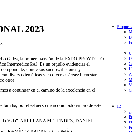
NAL 2023
Propuest
M
D
F
3
U
Colombo Gales, la primera versión de la EXPO PROYECTO
D
 Intermedios PAI. Es un orgullo evidenciar el
C
o componente, donde sus sueños, ilusiones y
H
on diversas temáticas y en diversas áreas: bienestar,
A
tre otros.
M
V
amos a continuar en el camino de la excelencia en el
C
e familia, por el esfuerzo mancomunado en pro de este
IB
¿
P
 la Vida”. ARELLANA MELENDEZ, DANIEL
P
P
y”. RAMÍREZ BARRETO, TOMÁS.