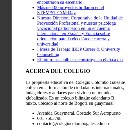
encontraron su escenario
Más de 100 proyectos brillaron en el
STEM/STEAM Day
Nuestra Directora Corporativa de la Unidad de
Proyección Profesional y nuestra psicóloga
vocacional participaron en un encuentro
internacional en España y Francia sobre
orientación para la elección de carrera y
universidad.
I Mesa de Trabajo IBDP Career & University
Counselling
El futuro sostenible se construye en el día a día
ACERCA DEL COLEGIO
La propuesta educativa del Colegio Colombo Gales se
enfoca en la formación de ciudadanos internacionales,
indagadores y audaces para vivir en un mundo
globalizado. Es un colegio bilingüe calendario B,
mixto, ubicado al norte de Bogotá en guaymaral.
Avenida Guaymaral, Costado Sur Aeropuerto
601 7563798
contacto@colegiocolombogales.edu.co