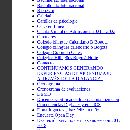
Bachillerato Internacional
Bachillerato Internacional
Bienestar
Calidad
Cartillas de psicología
CCG en Linea
Charla Virtual de Admisiones 2021 – 2022
Circulares
Colegio bilingüe Calendario B Bogota
Colegio bilingües calendario b Bogota
Colegio Colombo Gales
Colegios Bilingües Bogotá Norte
Contacto
CONTINUAMOS GENERANDO
EXPERIENCIAS DE APRENDIZAJE
A TRAVÉS DE LA DISTANCIA
Cronograma
Cronograma de evaluaciones
DEMO
Docentes Certificados Internacionalmente en
Competencias Digitales y en TICS
Dona Juguetes y haz feliz un niño
Encuesta Open Day
Evaluación servicio de rutas año escolar 2017 –
2018