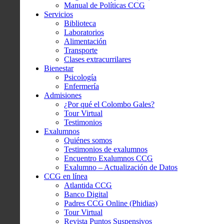
Manual de Políticas CCG
Servicios
Biblioteca
Laboratorios
Alimentación
Transporte
Clases extracurrilares
Bienestar
Psicología
Enfermería
Admisiones
¿Por qué el Colombo Gales?
Tour Virtual
Testimonios
Exalumnos
Quiénes somos
Testimonios de exalumnos
Encuentro Exalumnos CCG
Exalumno – Actualización de Datos
CCG en línea
Atlantida CCG
Banco Digital
Padres CCG Online (Phidias)
Tour Virtual
Revista Puntos Suspensivos