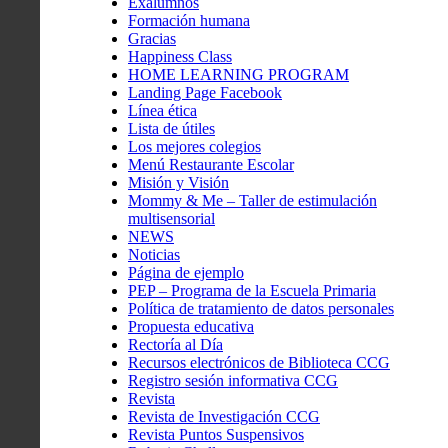
Exalumnos
Formación humana
Gracias
Happiness Class
HOME LEARNING PROGRAM
Landing Page Facebook
Línea ética
Lista de útiles
Los mejores colegios
Menú Restaurante Escolar
Misión y Visión
Mommy & Me – Taller de estimulación
multisensorial
NEWS
Noticias
Página de ejemplo
PEP – Programa de la Escuela Primaria
Política de tratamiento de datos personales
Propuesta educativa
Rectoría al Día
Recursos electrónicos de Biblioteca CCG
Registro sesión informativa CCG
Revista
Revista de Investigación CCG
Revista Puntos Suspensivos