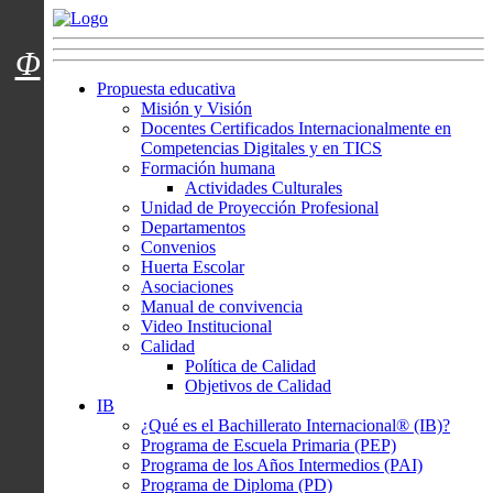
Menú usuarios
Φ
Propuesta educativa
Misión y Visión
Docentes Certificados Internacionalmente en
Competencias Digitales y en TICS
Formación humana
Actividades Culturales
Unidad de Proyección Profesional
Departamentos
Convenios
Huerta Escolar
Asociaciones
Manual de convivencia
Video Institucional
Calidad
Política de Calidad
Objetivos de Calidad
IB
¿Qué es el Bachillerato Internacional® (IB)?
Programa de Escuela Primaria (PEP)
Programa de los Años Intermedios (PAI)
Programa de Diploma (PD)