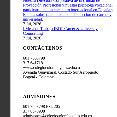
Nuestra Directora Corporativa de la Unidad de
Proyección Profesional y nuestra psicóloga vocacional
participaron en un encuentro internacional en España y
Francia sobre orientación para la elección de carrera y
universidad.
7 Jul, 2026
I Mesa de Trabajo IBDP Career & University
Counselling
7 Jul, 2026
CONTÁCTENOS
601 7563798
317 6417181
www.colegiocolombogales.edu.co
Avenida Guaymaral, Costado Sur Aeropuerto
Bogotá - Colombia
ADMISIONES
601 7563798 Ext. 205
317 6578908
admisiones@colegiocolombogales.edu.co