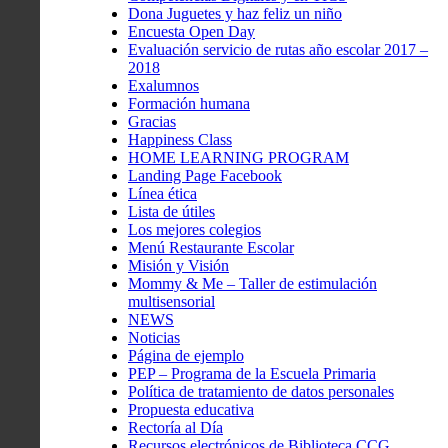
Dona Juguetes y haz feliz un niño
Encuesta Open Day
Evaluación servicio de rutas año escolar 2017 –
2018
Exalumnos
Formación humana
Gracias
Happiness Class
HOME LEARNING PROGRAM
Landing Page Facebook
Línea ética
Lista de útiles
Los mejores colegios
Menú Restaurante Escolar
Misión y Visión
Mommy & Me – Taller de estimulación
multisensorial
NEWS
Noticias
Página de ejemplo
PEP – Programa de la Escuela Primaria
Política de tratamiento de datos personales
Propuesta educativa
Rectoría al Día
Recursos electrónicos de Biblioteca CCG