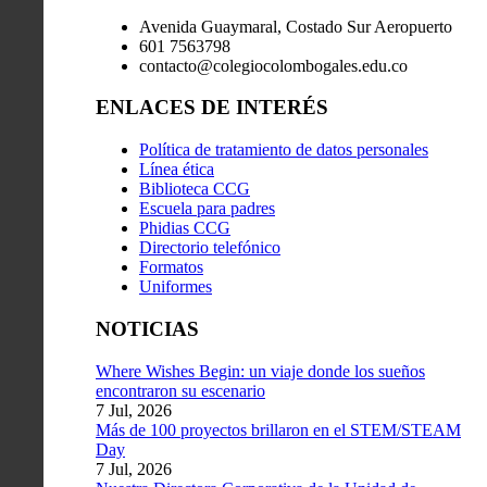
Avenida Guaymaral, Costado Sur Aeropuerto
601 7563798
contacto@colegiocolombogales.edu.co
ENLACES DE INTERÉS
Política de tratamiento de datos personales
Línea ética
Biblioteca CCG
Escuela para padres
Phidias CCG
Directorio telefónico
Formatos
Uniformes
NOTICIAS
Where Wishes Begin: un viaje donde los sueños
encontraron su escenario
7 Jul, 2026
Más de 100 proyectos brillaron en el STEM/STEAM
Day
7 Jul, 2026