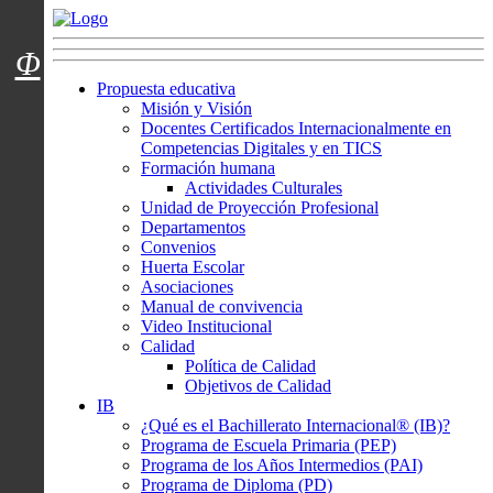
Menú usuarios
Φ
Propuesta educativa
Misión y Visión
Docentes Certificados Internacionalmente en
Competencias Digitales y en TICS
Formación humana
Actividades Culturales
Unidad de Proyección Profesional
Departamentos
Convenios
Huerta Escolar
Asociaciones
Manual de convivencia
Video Institucional
Calidad
Política de Calidad
Objetivos de Calidad
IB
¿Qué es el Bachillerato Internacional® (IB)?
Programa de Escuela Primaria (PEP)
Programa de los Años Intermedios (PAI)
Programa de Diploma (PD)