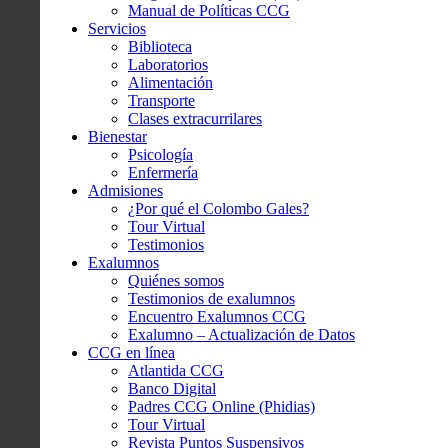
Manual de Políticas CCG
Servicios
Biblioteca
Laboratorios
Alimentación
Transporte
Clases extracurrilares
Bienestar
Psicología
Enfermería
Admisiones
¿Por qué el Colombo Gales?
Tour Virtual
Testimonios
Exalumnos
Quiénes somos
Testimonios de exalumnos
Encuentro Exalumnos CCG
Exalumno – Actualización de Datos
CCG en línea
Atlantida CCG
Banco Digital
Padres CCG Online (Phidias)
Tour Virtual
Revista Puntos Suspensivos