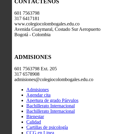
CONTÁCTENOS
601 7563798
317 6417181
www.colegiocolombogales.edu.co
Avenida Guaymaral, Costado Sur Aeropuerto
Bogotá - Colombia
ADMISIONES
601 7563798 Ext. 205
317 6578908
admisiones@colegiocolombogales.edu.co
Admisiones
Agendar cita
Apertura de grado Párvulos
Bachillerato Internacional
Bachillerato Internacional
Bienestar
Calidad
Cartillas de psicología
CCG en Linea