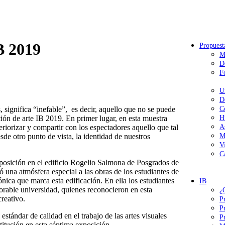
B 2019
Propuest
M
D
F
U
D
gnifica “inefable”, es decir, aquello que no se puede
C
ición de arte IB 2019. En primer lugar, en esta muestra
H
riorizar y compartir con los espectadores aquello que tal
A
de otro punto de vista, la identidad de nuestros
M
V
C
exposición en el edificio Rogelio Salmona de Posgrados de
 una atmósfera especial a las obras de los estudiantes de
ctónica que marca esta edificación. En ella los estudiantes
IB
orable universidad, quienes reconocieron en esta
¿
reativo.
P
P
stándar de calidad en el trabajo de las artes visuales
P
stitución en esta séptima exposición.