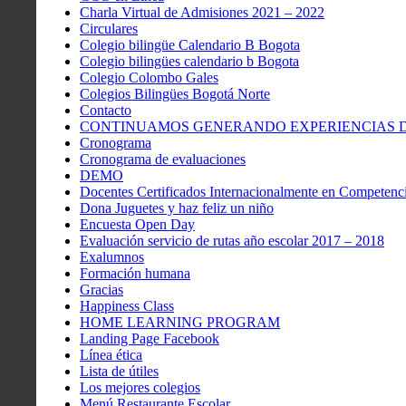
Charla Virtual de Admisiones 2021 – 2022
Circulares
Colegio bilingüe Calendario B Bogota
Colegio bilingües calendario b Bogota
Colegio Colombo Gales
Colegios Bilingües Bogotá Norte
Contacto
CONTINUAMOS GENERANDO EXPERIENCIAS DE
Cronograma
Cronograma de evaluaciones
DEMO
Docentes Certificados Internacionalmente en Competenci
Dona Juguetes y haz feliz un niño
Encuesta Open Day
Evaluación servicio de rutas año escolar 2017 – 2018
Exalumnos
Formación humana
Gracias
Happiness Class
HOME LEARNING PROGRAM
Landing Page Facebook
Línea ética
Lista de útiles
Los mejores colegios
Menú Restaurante Escolar