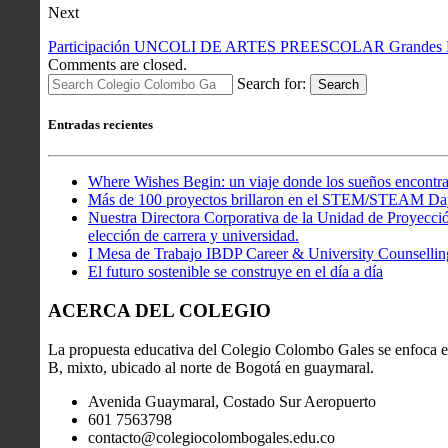
Next
Participación UNCOLI DE ARTES PREESCOLAR Grandes E
Comments are closed.
Search for:
Search
Entradas recientes
Where Wishes Begin: un viaje donde los sueños encontra
Más de 100 proyectos brillaron en el STEM/STEAM Da
Nuestra Directora Corporativa de la Unidad de Proyección
elección de carrera y universidad.
I Mesa de Trabajo IBDP Career & University Counsellin
El futuro sostenible se construye en el día a día
ACERCA DEL COLEGIO
La propuesta educativa del Colegio Colombo Gales se enfoca en
B, mixto, ubicado al norte de Bogotá en guaymaral.
Avenida Guaymaral, Costado Sur Aeropuerto
601 7563798
contacto@colegiocolombogales.edu.co