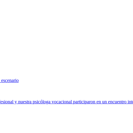
 escenario
sional y nuestra psicóloga vocacional participaron en un encuentro int