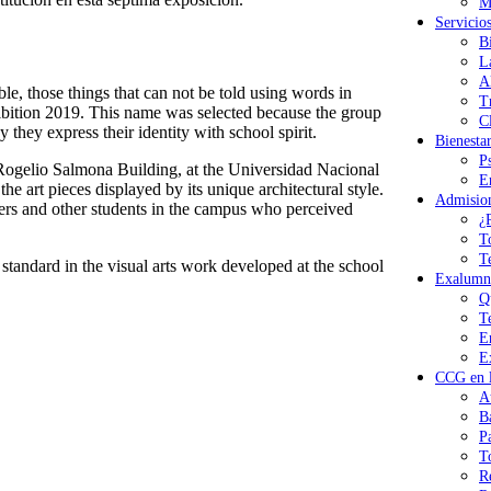
M
Servicio
B
L
A
 those things that can not be told using words in
T
hibition 2019. This name was selected because the group
Cl
they express their identity with school spirit.
Bienesta
P
Rogelio Salmona Building, at the Universidad Nacional
E
e art pieces displayed by its unique architectural style.
Admisio
chers and other students in the campus who perceived
¿
T
T
standard in the visual arts work developed at the school
Exalumn
Q
T
E
E
CCG en l
A
B
P
T
R