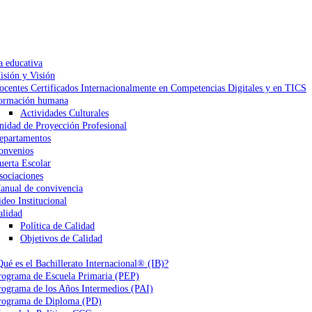
a educativa
isión y Visión
ocentes Certificados Internacionalmente en Competencias Digitales y en TICS
ormación humana
Actividades Culturales
nidad de Proyección Profesional
epartamentos
onvenios
uerta Escolar
sociaciones
anual de convivencia
ideo Institucional
alidad
Política de Calidad
Objetivos de Calidad
Qué es el Bachillerato Internacional® (IB)?
rograma de Escuela Primaria (PEP)
rograma de los Años Intermedios (PAI)
rograma de Diploma (PD)