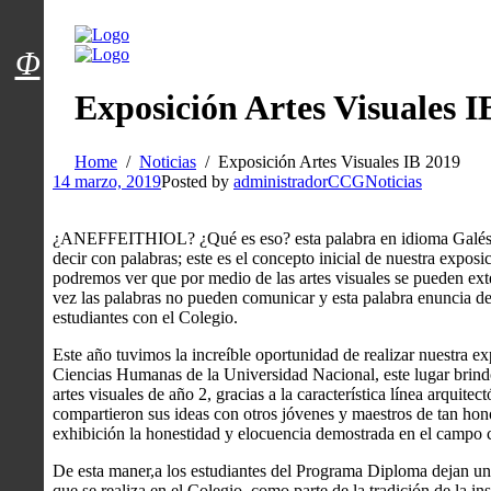
Menú usuarios
Φ
Exposición Artes Visuales I
Home
Noticias
Exposición Artes Visuales IB 2019
14 marzo, 2019
Posted by
administradorCCG
Noticias
¿ANEFFEITHIOL? ¿Qué es eso? esta palabra en idioma Galés, si
decir con palabras; este es el concepto inicial de nuestra expos
podremos ver que por medio de las artes visuales se pueden exte
vez las palabras no pueden comunicar y esta palabra enuncia des
estudiantes con el Colegio.
Este año tuvimos la increíble oportunidad de realizar nuestra 
Ciencias Humanas de la Universidad Nacional, este lugar brindó
artes visuales de año 2, gracias a la característica línea arquite
compartieron sus ideas con otros jóvenes y maestros de tan hon
exhibición la honestidad y elocuencia demostrada en el campo c
De esta maner,a los estudiantes del Programa Diploma dejan un e
que se realiza en el Colegio, como parte de la tradición de la in