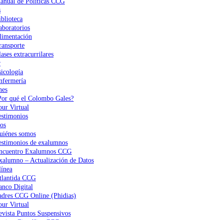
anual de Políticas CCG
s
iblioteca
aboratorios
limentación
ransporte
ases extracurrilares
r
sicología
nfermería
nes
Por qué el Colombo Gales?
our Virtual
estimonios
os
uiénes somos
estimonios de exalumnos
ncuentro Exalumnos CCG
xalumno – Actualización de Datos
ínea
tlantida CCG
anco Digital
adres CCG Online (Phidias)
our Virtual
evista Puntos Suspensivos