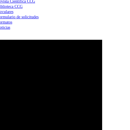
evista Científica CCG
iblioteca CCG
irculares
ormulario de solicitudes
ormatos
oticias