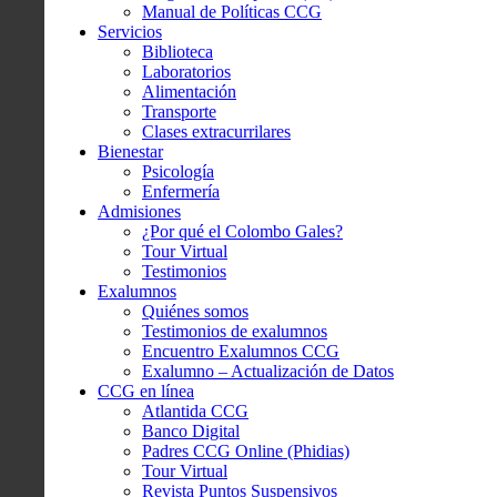
Manual de Políticas CCG
Servicios
Biblioteca
Laboratorios
Alimentación
Transporte
Clases extracurrilares
Bienestar
Psicología
Enfermería
Admisiones
¿Por qué el Colombo Gales?
Tour Virtual
Testimonios
Exalumnos
Quiénes somos
Testimonios de exalumnos
Encuentro Exalumnos CCG
Exalumno – Actualización de Datos
CCG en línea
Atlantida CCG
Banco Digital
Padres CCG Online (Phidias)
Tour Virtual
Revista Puntos Suspensivos