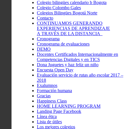
Colegio bilingües calendario b Bogota
Colegio Colombo Gales
Colegios Bilingües Bogotá Norte
Contacto
CONTINUAMOS GENERANDO
EXPERIENCIAS DE APRENDIZAJE
A TRAVÉS DE LA DISTANCIA
Cronograma
Cronograma de evaluaciones
DEMO
Docentes Certificados Internacionalmente en
Competencias Digitales y en TICS
Dona Juguetes y haz feliz un niño
Encuesta Open Day
Evaluación servicio de rutas año escolar 2017 –
2018
Exalumnos
Formación humana
Gracias
Happiness Class
HOME LEARNING PROGRAM
Landing Page Facebook
Línea ética
Lista de útiles
Los mejores colegios