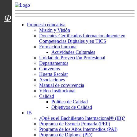
Menú usuarios
Φ
Propuesta educativa
Misión y Visión
Docentes Certificados Internacionalmente en
Competencias Digitales y en TICS
Formación humana
Actividades Culturales
Unidad de Proyección Profesional
Departamentos
Convenios
Huerta Escolar
Asociaciones
Manual de convivencia
Video Institucional
Calidad
Política de Calidad
Objetivos de Calidad
IB
¿Qué es el Bachillerato Internacional® (IB)?
Programa de Escuela Primaria (PEP)
Programa de los Años Intermedios (PAI)
Programa de Diploma (PD)