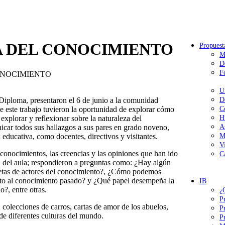
A DEL CONOCIMIENTO
Propuest
M
D
F
ONOCIMIENTO
U
Diploma, presentaron el 6 de junio a la comunidad
D
e este trabajo tuvieron la oportunidad de explorar cómo
C
explorar y reflexionar sobre la naturaleza del
H
car todos sus hallazgos a sus pares en grado noveno,
A
educativa, como docentes, directivos y visitantes.
M
V
conocimientos, las creencias y las opiniones que han ido
C
 del aula; respondieron a preguntas como: ¿Hay algún
etas de actores del conocimiento?, ¿Cómo podemos
cto al conocimiento pasado? y ¿Qué papel desempeña la
IB
?, entre otras.
¿
P
 colecciones de carros, cartas de amor de los abuelos,
P
s de diferentes culturas del mundo.
P