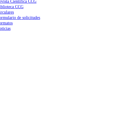
evista Científica CCG
iblioteca CCG
irculares
ormulario de solicitudes
ormatos
oticias