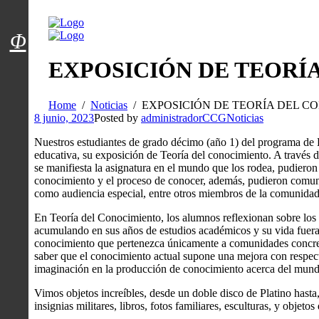
Menú usuarios
Φ
EXPOSICIÓN DE TEORÍ
Home
Noticias
EXPOSICIÓN DE TEORÍA DEL C
8 junio, 2023
Posted by
administradorCCG
Noticias
Nuestros estudiantes de grado décimo (año 1) del programa de 
educativa, su exposición de Teoría del conocimiento. A través d
se manifiesta la asignatura en el mundo que los rodea, pudieron 
conocimiento y el proceso de conocer, además, pudieron comuni
como audiencia especial, entre otros miembros de la comunidad 
En Teoría del Conocimiento, los alumnos reflexionan sobre los 
acumulando en sus años de estudios académicos y su vida fuera
conocimiento que pertenezca únicamente a comunidades concr
saber que el conocimiento actual supone una mejora con respe
imaginación en la producción de conocimiento acerca del mundo
Vimos objetos increíbles, desde un doble disco de Platino hasta,
insignias militares, libros, fotos familiares, esculturas, y objeto