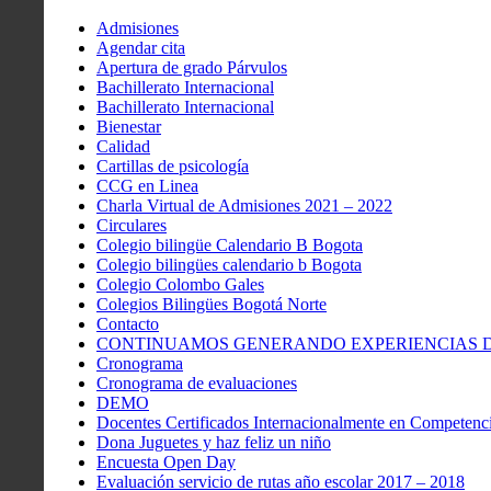
Admisiones
Agendar cita
Apertura de grado Párvulos
Bachillerato Internacional
Bachillerato Internacional
Bienestar
Calidad
Cartillas de psicología
CCG en Linea
Charla Virtual de Admisiones 2021 – 2022
Circulares
Colegio bilingüe Calendario B Bogota
Colegio bilingües calendario b Bogota
Colegio Colombo Gales
Colegios Bilingües Bogotá Norte
Contacto
CONTINUAMOS GENERANDO EXPERIENCIAS DE
Cronograma
Cronograma de evaluaciones
DEMO
Docentes Certificados Internacionalmente en Competenci
Dona Juguetes y haz feliz un niño
Encuesta Open Day
Evaluación servicio de rutas año escolar 2017 – 2018