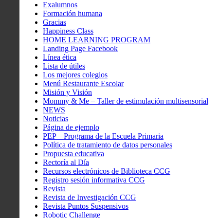
Exalumnos
Formación humana
Gracias
Happiness Class
HOME LEARNING PROGRAM
Landing Page Facebook
Línea ética
Lista de útiles
Los mejores colegios
Menú Restaurante Escolar
Misión y Visión
Mommy & Me – Taller de estimulación multisensorial
NEWS
Noticias
Página de ejemplo
PEP – Programa de la Escuela Primaria
Política de tratamiento de datos personales
Propuesta educativa
Rectoría al Día
Recursos electrónicos de Biblioteca CCG
Registro sesión informativa CCG
Revista
Revista de Investigación CCG
Revista Puntos Suspensivos
Robotic Challenge