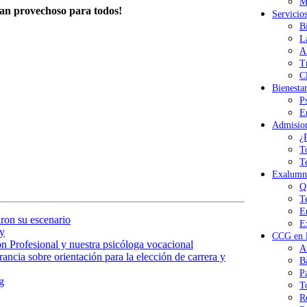
M
 tan provechoso para todos!
Servicio
B
L
A
T
Cl
Bienesta
P
E
Admisio
¿
T
T
Exalumn
Q
T
E
ron su escenario
E
y
CCG en l
n Profesional y nuestra psicóloga vocacional
A
ancia sobre orientación para la elección de carrera y
B
P
g
T
R