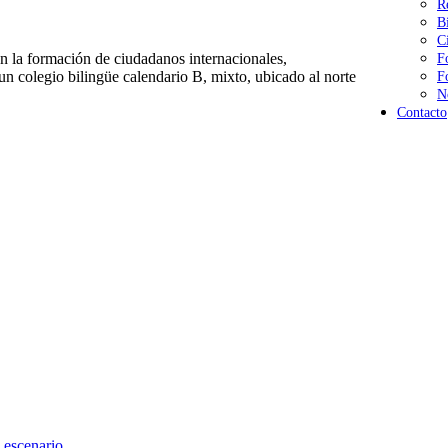
R
B
C
 la formación de ciudadanos internacionales,
F
n colegio bilingüe calendario B, mixto, ubicado al norte
F
N
Contacto
 escenario