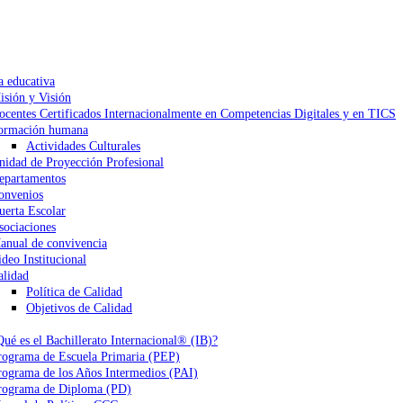
a educativa
isión y Visión
ocentes Certificados Internacionalmente en Competencias Digitales y en TICS
ormación humana
Actividades Culturales
nidad de Proyección Profesional
epartamentos
onvenios
uerta Escolar
sociaciones
anual de convivencia
ideo Institucional
alidad
Política de Calidad
Objetivos de Calidad
Qué es el Bachillerato Internacional® (IB)?
rograma de Escuela Primaria (PEP)
rograma de los Años Intermedios (PAI)
rograma de Diploma (PD)