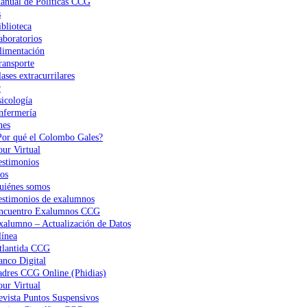
anual de Políticas CCG
s
iblioteca
aboratorios
limentación
ransporte
ases extracurrilares
r
sicología
nfermería
nes
Por qué el Colombo Gales?
our Virtual
estimonios
os
uiénes somos
estimonios de exalumnos
ncuentro Exalumnos CCG
xalumno – Actualización de Datos
ínea
tlantida CCG
anco Digital
adres CCG Online (Phidias)
our Virtual
evista Puntos Suspensivos