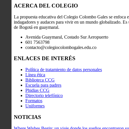
ACERCA DEL COLEGIO
La propuesta educativa del Colegio Colombo Gales se enfoca en
indagadores y audaces para vivir en un mundo globalizado. Es u
de Bogotá en guaymaral.
Avenida Guaymaral, Costado Sur Aeropuerto
601 7563798
contacto@colegiocolombogales.edu.co
ENLACES DE INTERÉS
Política de tratamiento de datos personales
Línea ética
Biblioteca CCG
Escuela para padres
Phidias CCG
Directorio telefónico
Formatos
Uniformes
NOTICIAS
Where Wishes Begin: un viaje donde los sueños encontraron su