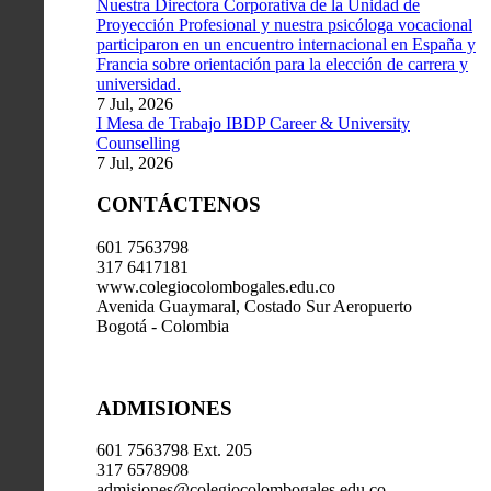
Nuestra Directora Corporativa de la Unidad de
Proyección Profesional y nuestra psicóloga vocacional
participaron en un encuentro internacional en España y
Francia sobre orientación para la elección de carrera y
universidad.
7 Jul, 2026
I Mesa de Trabajo IBDP Career & University
Counselling
7 Jul, 2026
CONTÁCTENOS
601 7563798
317 6417181
www.colegiocolombogales.edu.co
Avenida Guaymaral, Costado Sur Aeropuerto
Bogotá - Colombia
ADMISIONES
601 7563798 Ext. 205
317 6578908
admisiones@colegiocolombogales.edu.co