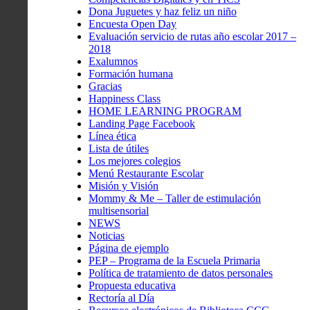
Dona Juguetes y haz feliz un niño
Encuesta Open Day
Evaluación servicio de rutas año escolar 2017 –
2018
Exalumnos
Formación humana
Gracias
Happiness Class
HOME LEARNING PROGRAM
Landing Page Facebook
Línea ética
Lista de útiles
Los mejores colegios
Menú Restaurante Escolar
Misión y Visión
Mommy & Me – Taller de estimulación
multisensorial
NEWS
Noticias
Página de ejemplo
PEP – Programa de la Escuela Primaria
Política de tratamiento de datos personales
Propuesta educativa
Rectoría al Día