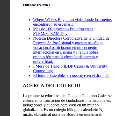
Entradas recientes
Where Wishes Begin: un viaje donde los sueños
encontraron su escenario
Más de 100 proyectos brillaron en el
STEM/STEAM Day
Nuestra Directora Corporativa de la Unidad de
Proyección Profesional y nuestra psicóloga
vocacional participaron en un encuentro
internacional en España y Francia sobre
orientación para la elección de carrera y
universidad.
I Mesa de Trabajo IBDP Career & University
Counselling
El futuro sostenible se construye en el día a día
ACERCA DEL COLEGIO
La propuesta educativa del Colegio Colombo Gales se
enfoca en la formación de ciudadanos internacionales,
indagadores y audaces para vivir en un mundo
globalizado. Es un colegio bilingüe calendario B,
mixto, ubicado al norte de Bogotá en guaymaral.