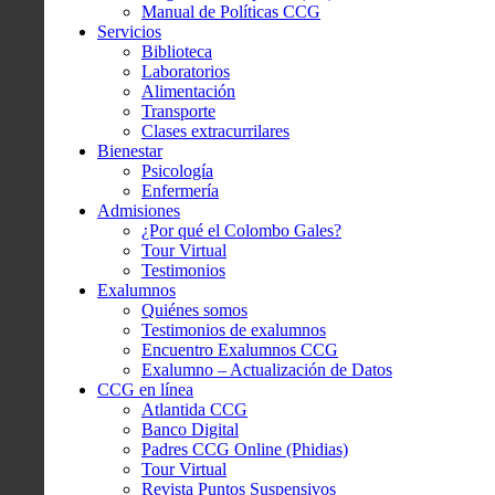
Manual de Políticas CCG
Servicios
Biblioteca
Laboratorios
Alimentación
Transporte
Clases extracurrilares
Bienestar
Psicología
Enfermería
Admisiones
¿Por qué el Colombo Gales?
Tour Virtual
Testimonios
Exalumnos
Quiénes somos
Testimonios de exalumnos
Encuentro Exalumnos CCG
Exalumno – Actualización de Datos
CCG en línea
Atlantida CCG
Banco Digital
Padres CCG Online (Phidias)
Tour Virtual
Revista Puntos Suspensivos