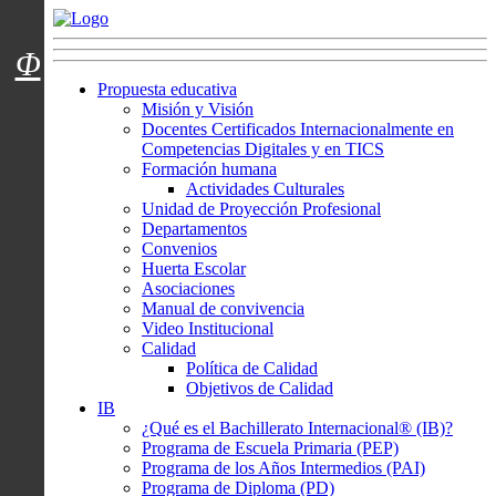
Menú usuarios
Φ
Propuesta educativa
Misión y Visión
Docentes Certificados Internacionalmente en
Competencias Digitales y en TICS
Formación humana
Actividades Culturales
Unidad de Proyección Profesional
Departamentos
Convenios
Huerta Escolar
Asociaciones
Manual de convivencia
Video Institucional
Calidad
Política de Calidad
Objetivos de Calidad
IB
¿Qué es el Bachillerato Internacional® (IB)?
Programa de Escuela Primaria (PEP)
Programa de los Años Intermedios (PAI)
Programa de Diploma (PD)