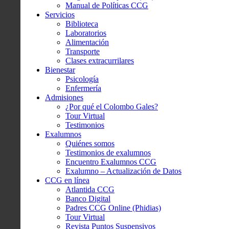
Manual de Políticas CCG
Servicios
Biblioteca
Laboratorios
Alimentación
Transporte
Clases extracurrilares
Bienestar
Psicología
Enfermería
Admisiones
¿Por qué el Colombo Gales?
Tour Virtual
Testimonios
Exalumnos
Quiénes somos
Testimonios de exalumnos
Encuentro Exalumnos CCG
Exalumno – Actualización de Datos
CCG en línea
Atlantida CCG
Banco Digital
Padres CCG Online (Phidias)
Tour Virtual
Revista Puntos Suspensivos