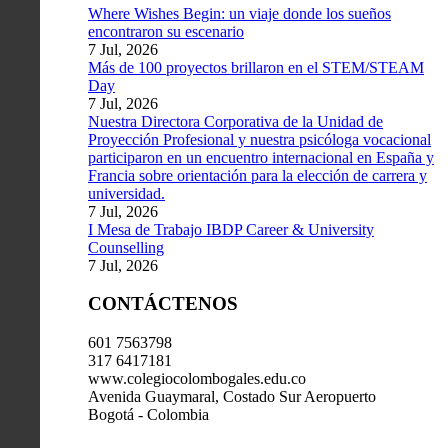
Where Wishes Begin: un viaje donde los sueños
encontraron su escenario
7 Jul, 2026
Más de 100 proyectos brillaron en el STEM/STEAM
Day
7 Jul, 2026
Nuestra Directora Corporativa de la Unidad de
Proyección Profesional y nuestra psicóloga vocacional
participaron en un encuentro internacional en España y
Francia sobre orientación para la elección de carrera y
universidad.
7 Jul, 2026
I Mesa de Trabajo IBDP Career & University
Counselling
7 Jul, 2026
CONTÁCTENOS
601 7563798
317 6417181
www.colegiocolombogales.edu.co
Avenida Guaymaral, Costado Sur Aeropuerto
Bogotá - Colombia