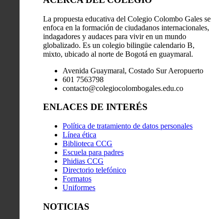
La propuesta educativa del Colegio Colombo Gales se
enfoca en la formación de ciudadanos internacionales,
indagadores y audaces para vivir en un mundo
globalizado. Es un colegio bilingüe calendario B,
mixto, ubicado al norte de Bogotá en guaymaral.
Avenida Guaymaral, Costado Sur Aeropuerto
601 7563798
contacto@colegiocolombogales.edu.co
ENLACES DE INTERÉS
Política de tratamiento de datos personales
Línea ética
Biblioteca CCG
Escuela para padres
Phidias CCG
Directorio telefónico
Formatos
Uniformes
NOTICIAS