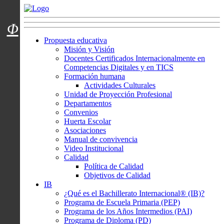
Menú usuarios
Φ
Propuesta educativa
Misión y Visión
Docentes Certificados Internacionalmente en
Competencias Digitales y en TICS
Formación humana
Actividades Culturales
Unidad de Proyección Profesional
Departamentos
Convenios
Huerta Escolar
Asociaciones
Manual de convivencia
Video Institucional
Calidad
Política de Calidad
Objetivos de Calidad
IB
¿Qué es el Bachillerato Internacional® (IB)?
Programa de Escuela Primaria (PEP)
Programa de los Años Intermedios (PAI)
Programa de Diploma (PD)