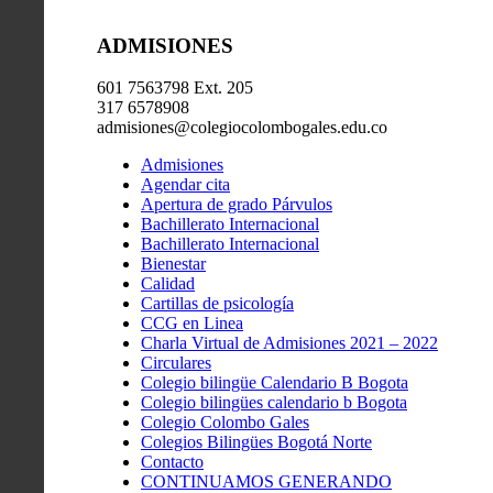
ADMISIONES
601 7563798 Ext. 205
317 6578908
admisiones@colegiocolombogales.edu.co
Admisiones
Agendar cita
Apertura de grado Párvulos
Bachillerato Internacional
Bachillerato Internacional
Bienestar
Calidad
Cartillas de psicología
CCG en Linea
Charla Virtual de Admisiones 2021 – 2022
Circulares
Colegio bilingüe Calendario B Bogota
Colegio bilingües calendario b Bogota
Colegio Colombo Gales
Colegios Bilingües Bogotá Norte
Contacto
CONTINUAMOS GENERANDO