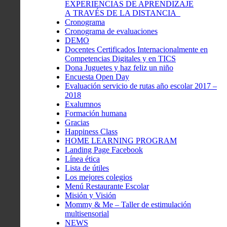
EXPERIENCIAS DE APRENDIZAJE
A TRAVÉS DE LA DISTANCIA
Cronograma
Cronograma de evaluaciones
DEMO
Docentes Certificados Internacionalmente en
Competencias Digitales y en TICS
Dona Juguetes y haz feliz un niño
Encuesta Open Day
Evaluación servicio de rutas año escolar 2017 –
2018
Exalumnos
Formación humana
Gracias
Happiness Class
HOME LEARNING PROGRAM
Landing Page Facebook
Línea ética
Lista de útiles
Los mejores colegios
Menú Restaurante Escolar
Misión y Visión
Mommy & Me – Taller de estimulación
multisensorial
NEWS