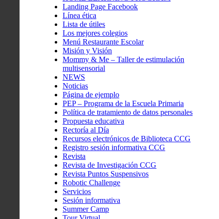
Landing Page Facebook
Línea ética
Lista de útiles
Los mejores colegios
Menú Restaurante Escolar
Misión y Visión
Mommy & Me – Taller de estimulación
multisensorial
NEWS
Noticias
Página de ejemplo
PEP – Programa de la Escuela Primaria
Política de tratamiento de datos personales
Propuesta educativa
Rectoría al Día
Recursos electrónicos de Biblioteca CCG
Registro sesión informativa CCG
Revista
Revista de Investigación CCG
Revista Puntos Suspensivos
Robotic Challenge
Servicios
Sesión informativa
Summer Camp
Tour Virtual