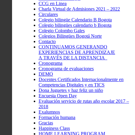
CCG en Linea
Charla Virtual de Admisiones 2021 – 2022
Circulares
Colegio bilingüe Calendario B Bogota
Colegio bilingües calendario b Bogota
Colegio Colombo Gales
Colegios Bilingües Bogotá Norte
Contacto
CONTINUAMOS GENERANDO
EXPERIENCIAS DE APRENDIZAJE
A TRAVÉS DE LA DISTANCIA
Cronograma
Cronograma de evaluaciones
DEMO
Docentes Certificados Internacionalmente en
Competencias Digitales y en TICS
Dona Juguetes y haz feliz un niño
Encuesta Open Day
Evaluación servicio de rutas año escolar 2017 –
2018
Exalumnos
Formación humana
Gracias
Happiness Class
HOME LEARNING PROGRAM