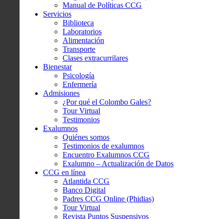
Manual de Políticas CCG
Servicios
Biblioteca
Laboratorios
Alimentación
Transporte
Clases extracurrilares
Bienestar
Psicología
Enfermería
Admisiones
¿Por qué el Colombo Gales?
Tour Virtual
Testimonios
Exalumnos
Quiénes somos
Testimonios de exalumnos
Encuentro Exalumnos CCG
Exalumno – Actualización de Datos
CCG en línea
Atlantida CCG
Banco Digital
Padres CCG Online (Phidias)
Tour Virtual
Revista Puntos Suspensivos