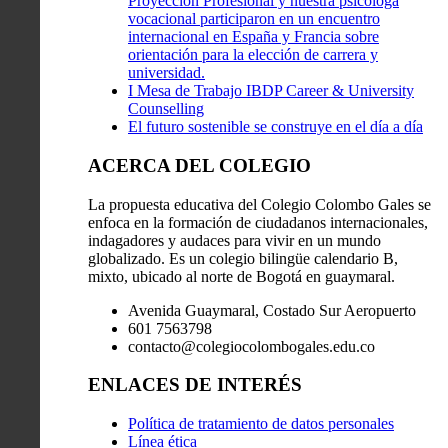
Proyección Profesional y nuestra psicóloga
vocacional participaron en un encuentro
internacional en España y Francia sobre
orientación para la elección de carrera y
universidad.
I Mesa de Trabajo IBDP Career & University
Counselling
El futuro sostenible se construye en el día a día
ACERCA DEL COLEGIO
La propuesta educativa del Colegio Colombo Gales se
enfoca en la formación de ciudadanos internacionales,
indagadores y audaces para vivir en un mundo
globalizado. Es un colegio bilingüe calendario B,
mixto, ubicado al norte de Bogotá en guaymaral.
Avenida Guaymaral, Costado Sur Aeropuerto
601 7563798
contacto@colegiocolombogales.edu.co
ENLACES DE INTERÉS
Política de tratamiento de datos personales
Línea ética