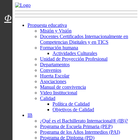
Menú usuarios
Φ
Propuesta educativa
Misión y Visión
Docentes Certificados Internacionalmente en
Competencias Digitales y en TICS
Formación humana
Actividades Culturales
Unidad de Proyección Profesional
Departamentos
Convenios
Huerta Escolar
Asociaciones
Manual de convivencia
Video Institucional
Calidad
Política de Calidad
Objetivos de Calidad
IB
¿Qué es el Bachillerato Internacional® (IB)?
Programa de Escuela Primaria (PEP)
Programa de los Años Intermedios (PAI)
Programa de Diploma (PD)