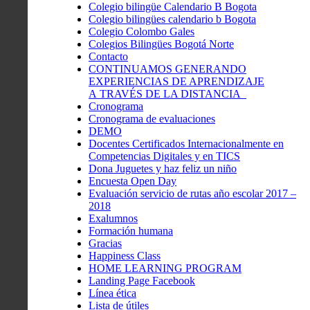
Colegio bilingüe Calendario B Bogota
Colegio bilingües calendario b Bogota
Colegio Colombo Gales
Colegios Bilingües Bogotá Norte
Contacto
CONTINUAMOS GENERANDO
EXPERIENCIAS DE APRENDIZAJE
A TRAVÉS DE LA DISTANCIA
Cronograma
Cronograma de evaluaciones
DEMO
Docentes Certificados Internacionalmente en
Competencias Digitales y en TICS
Dona Juguetes y haz feliz un niño
Encuesta Open Day
Evaluación servicio de rutas año escolar 2017 –
2018
Exalumnos
Formación humana
Gracias
Happiness Class
HOME LEARNING PROGRAM
Landing Page Facebook
Línea ética
Lista de útiles