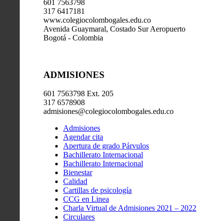
601 7563798
317 6417181
www.colegiocolombogales.edu.co
Avenida Guaymaral, Costado Sur Aeropuerto
Bogotá - Colombia
ADMISIONES
601 7563798 Ext. 205
317 6578908
admisiones@colegiocolombogales.edu.co
Admisiones
Agendar cita
Apertura de grado Párvulos
Bachillerato Internacional
Bachillerato Internacional
Bienestar
Calidad
Cartillas de psicología
CCG en Linea
Charla Virtual de Admisiones 2021 – 2022
Circulares