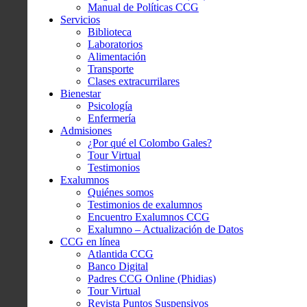
Manual de Políticas CCG
Servicios
Biblioteca
Laboratorios
Alimentación
Transporte
Clases extracurrilares
Bienestar
Psicología
Enfermería
Admisiones
¿Por qué el Colombo Gales?
Tour Virtual
Testimonios
Exalumnos
Quiénes somos
Testimonios de exalumnos
Encuentro Exalumnos CCG
Exalumno – Actualización de Datos
CCG en línea
Atlantida CCG
Banco Digital
Padres CCG Online (Phidias)
Tour Virtual
Revista Puntos Suspensivos