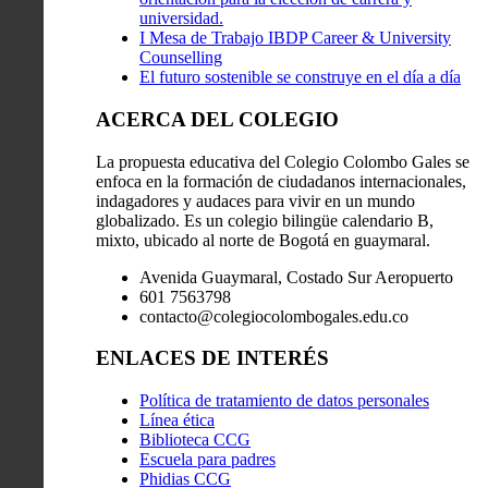
universidad.
I Mesa de Trabajo IBDP Career & University
Counselling
El futuro sostenible se construye en el día a día
ACERCA DEL COLEGIO
La propuesta educativa del Colegio Colombo Gales se
enfoca en la formación de ciudadanos internacionales,
indagadores y audaces para vivir en un mundo
globalizado. Es un colegio bilingüe calendario B,
mixto, ubicado al norte de Bogotá en guaymaral.
Avenida Guaymaral, Costado Sur Aeropuerto
601 7563798
contacto@colegiocolombogales.edu.co
ENLACES DE INTERÉS
Política de tratamiento de datos personales
Línea ética
Biblioteca CCG
Escuela para padres
Phidias CCG