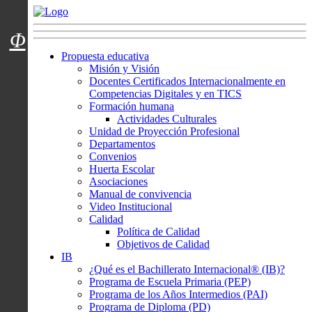
Menú usuarios
Φ
Propuesta educativa
Misión y Visión
Docentes Certificados Internacionalmente en
Competencias Digitales y en TICS
Formación humana
Actividades Culturales
Unidad de Proyección Profesional
Departamentos
Convenios
Huerta Escolar
Asociaciones
Manual de convivencia
Video Institucional
Calidad
Política de Calidad
Objetivos de Calidad
IB
¿Qué es el Bachillerato Internacional® (IB)?
Programa de Escuela Primaria (PEP)
Programa de los Años Intermedios (PAI)
Programa de Diploma (PD)